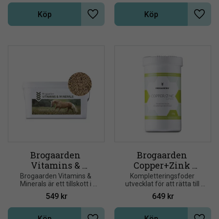
muskelfunktion, uthållighet 
och styrka.
Köp
Köp
Lägg till i önskelista
Lägg t
Brogaarden 
Brogaarden 
Vitamins & 
Copper+Zink 
Minerals 5 kg
Complex 1 kg
Brogaarden Vitamins & 
Kompletteringsfoder 
Minerals är ett tillskott i 
utvecklat för att rätta till 
pelletsform, som 
konstaterad Koppar/Zink 
549
kr
649
kr
säkerställer att din häst får 
brist hos hästar
korrekt mängd av 
väsentliga näringsämnen
Köp
Köp