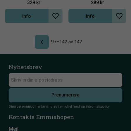
329
kr
289
kr
uppbyggnaden av brosk, 
ston och hästar som 
senor, bindväv, muskler, 
utsätts för hård 
skelett ocg päls
ansträngning
Info
Info
Lägg till i önskelista
Lägg t
97–
142
av
142
Nyhetsbrev
Prenumerera
Dina personuppgifter behandlas i enlighet med vår
integritetspolicy
.
Kontakta Emmishopen
Mejl