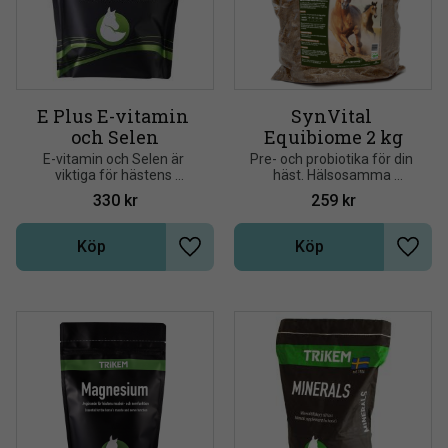
E Plus E-vitamin 
SynVital 
och Selen
Equibiome 2 kg
E-vitamin och Selen är 
Pre- och probiotika för din 
viktiga för hästens 
häst. Hälsosamma 
muskelfunktioner. E-
bakterier för en förbättrad 
330
kr
259
kr
vitamin och Selen arbetar 
tarmflora
tillsammans och förstärker 
varandras funktion
Köp
Köp
Lägg till i önskelista
Lägg t