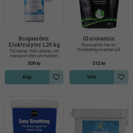
Brogaarden 
Glucosamin
Elektrolyter 1,25 kg
Glucosamin har en 
fördelaktig inverkan på 
Till hästar i hårt arbete, vid 
leder och ledfunktionen 
transport eller om hästen 
samt bygger upp brosk
svettas mycket. Elektrolyter 
309
kr
510
kr
är mineraler i saltform
Köp
Info
Lägg till i önskelista
Lägg t