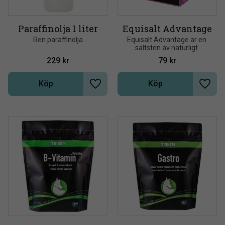
Paraffinolja 1 liter
Equisalt Advantage
Ren paraffinolja
Equisalt Advantage är en 
saltsten av naturligt 
bergsalt som berikats med 
229
kr
79
kr
elektrolyter, biotin och 
selenjäst
Köp
Köp
Lägg till i önskelista
Lägg t