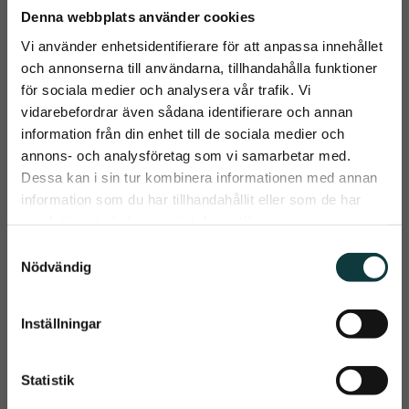
Denna webbplats använder cookies
Vi använder enhetsidentifierare för att anpassa innehållet
och annonserna till användarna, tillhandahålla funktioner
för sociala medier och analysera vår trafik. Vi
vidarebefordrar även sådana identifierare och annan
information från din enhet till de sociala medier och
close
annons- och analysföretag som vi samarbetar med.
Prenumerera på Emmishopens
Dessa kan i sin tur kombinera informationen med annan
nyhetsbrev
information som du har tillhandahållit eller som de har
samlat in när du har använt deras tjänster.
Det allra senaste direkt i din inkorg
Brogaarden 
NAF Haylage 
S
Magnesium Sulfat 
Balancer/Ensilage 
Nödvändig
a
1 kg
balans 1,8 kg
Magnesium är ett 
Till hästar som får lös och 
makromineral, som ingår i 
vattnig avföring vid intag av 
m
en rad olika funktioner 
hösilage. Specialanpassad 
119
kr
659
kr
t
bland annat som 
vitamin- och mineralbas
Inställningar
Prenumerera
beståndsdel i benmassan, i 
y
muskel och nervfunktioner 
Köp
Köp
c
m.m.
Dina personuppgifter behandlas i enlighet med vår
integritetspolicy
.
Lägg till i önskelista
Lägg t
k
Statistik
e