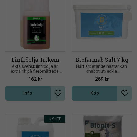
Linfröolja Trikem
Biofarmab Salt 7 kg
Äkta svensk linfröolja är 
Hårt arbetande hästar kan 
extra rik på fleromättade 
snabbt utveckla 
fettsyror. Ett dagligt tillskott 
elektrolytobalans och 
162
kr
269
kr
av linfröolja gör hårrem och 
vätskebrist som ett resultat 
man blank och lättskött
av svettning
Info
Köp
Lägg till i önskelista
Lägg t
NYHET