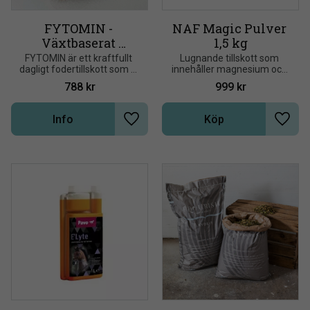
FYTOMIN - 
NAF Magic Pulver 
Växtbaserat 
1,5 kg
mineral och 
FYTOMIN är ett kraftfullt 
Lugnande tillskott som 
dagligt fodertillskott som vi 
innehåller magnesium och 
näringstillskott
omsorgsfullt har utvecklat 
specifika örter
788
kr
999
kr
för att balansera upp 
hästens resterande 
mineral- och näringsbehov
Info
Köp
Lägg till i önskelista
Lägg t