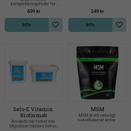
häst
kompletteringsfoder för 
hästar som går på 
699
kr
249
kr
glesbevuxna beten, i 
grushagar eller på annat 
sätt får i sig sand, jord eller 
Info
Info
grus
Lägg till i önskelista
Lägg t
Selo-E Vitamin 
MSM
Biofarmab
MSM är ett naturligt 
svavelbaserat ämne. 
Används när fodret inte 
Organiskt svavel ingår 
tillgodoser hästens behov. 
bland annat i 
Extra viktigt för dräktiga 