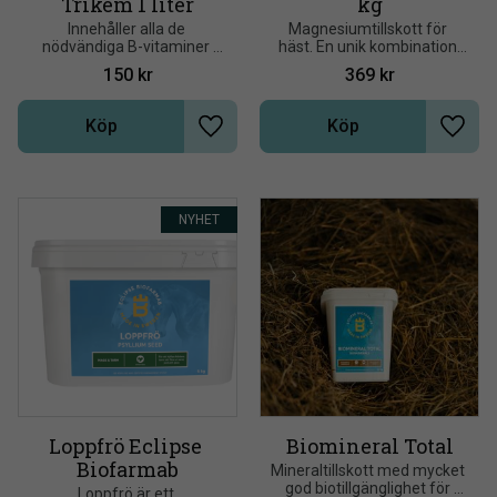
Trikem 1 liter
kg
Innehåller alla de 
Magnesiumtillskott för 
nödvändiga B-vitaminer 
häst. En unik kombination 
hästen behöver 1 liter
av magnesium och fosfor 
150
kr
369
kr
som ger en överlägsen 
biologisk tillgänglighet
Köp
Köp
Lägg till i önskelista
Lägg t
NYHET
Loppfrö Eclipse 
Biomineral Total
Biofarmab
Mineraltillskott med mycket 
god biotillgänglighet för 
Loppfrö är ett 