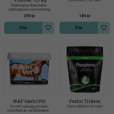
Elektrolyter återställer 
saltbalansen vid svettning
299
kr
189
kr
Köp
Köp
Lägg till i önskelista
Lägg t
NAF GastriVet
Fosfor Trikem
En helt naturlig produkt 
Fosfortillskott för häst
utvecklad av världsledande 