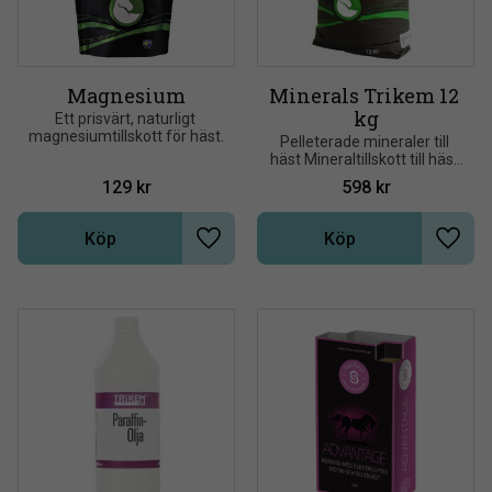
Magnesium
Minerals Trikem 12 
kg
Ett prisvärt, naturligt 
magnesiumtillskott för häst.
Pelleterade mineraler till 
häst Mineraltillskott till häst 
för komplettering av den 
129
kr
598
kr
dagliga foderstaten
Köp
Köp
Lägg till i önskelista
Lägg t