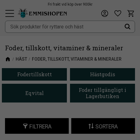
Fri frakt vid köp över 900kr
Kundv
Önskeli
Meny
Foder, tillskott, vitaminer & mineraler
HÄST
FODER, TILLSKOTT, VITAMINER & MINERALER
Fodertillskott
Hästgodis
Foder tillgängligt i
Eqvital
Lagerbutiken
FILTRERA
SORTERA