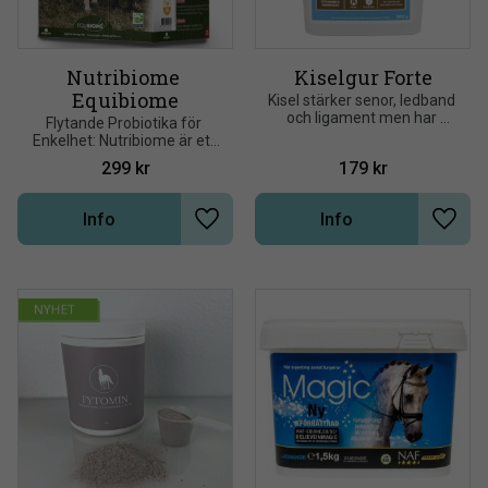
Nutribiome 
Kiselgur Forte
Equibiome
Kisel stärker senor, ledband 
och ligament men har 
Flytande Probiotika för 
också en postiv effekt på 
Enkelhet: Nutribiome är ett 
hov, hud och hårrem
flytande, fermenterat 
299
kr
179
kr
fodertillskott, vilket gör det 
enkelt att ge till din häst
Info
Info
Lägg till i önskelista
Lägg t