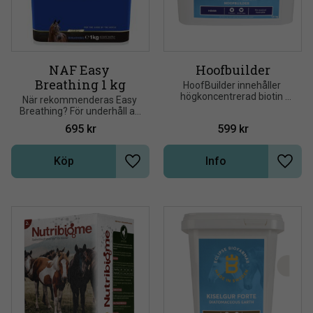
NAF Easy 
Hoofbuilder
Breathing 1 kg
HoofBuilder innehåller 
högkoncentrerad biotin 
När rekommenderas Easy 
med MSM, kiselgur och 
Breathing? För underhåll av 
prebiotika för att förbättra 
friska luftvägar Lättare 
695
kr
599
kr
hovens kvalité
känslighet för pollen, 
damm, kvalster
Köp
Info
Lägg till i önskelista
Lägg t