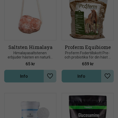
Saltsten Himalaya
Proferm Equibiome
Himalayasaltstenen 
Proferm Fodertillskott Pre- 
erbjuder hästen en naturlig 
och probiotika för din häst    
källa för hästens dagliga 
Proferm hjälper till att 
65
kr
659
kr
saltbehov
balansera tarmflora och 
ökar prestanda
Info
Info
Lägg till i önskelista
Lägg t