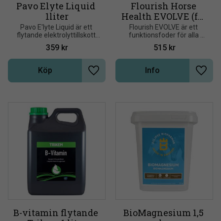
Pavo Elyte Liquid 
Flourish Horse 
1liter
Health EVOLVE (fd. 
Total Horse Feed)
Pavo E'lyte Liquid är ett 
Flourish EVOLVE är ett 
flytande elektrolyttillskott 
funktionsfoder för alla 
som innehåller alla 
hästar. En unik balanserare 
359
kr
515
kr
nödvändiga kroppssalter i 
till ditt vallfoder.
korrekt förhållande till 
varandra
Köp
Info
Lägg till i önskelista
Lägg t
B-vitamin flytande 
BioMagnesium 1,5 