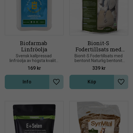
Biofarmab 
Bionit-S 
Linfröolja
Fodertillsats med 
bentonit 
Svensk kallpressad 
Bionit-S Fodertillsats med 
linfröolja av högsta kvalité 
bentonit Naturlig bentonit 
Equibiome 2 kg
utan tillsatser
med hög kiselhalt  Bionit-S 
169
kr
339
kr
innehåller de aktiva 
lermineralerna 
bentonit/montmorillonit
Info
Köp
Lägg till i önskelista
Lägg t