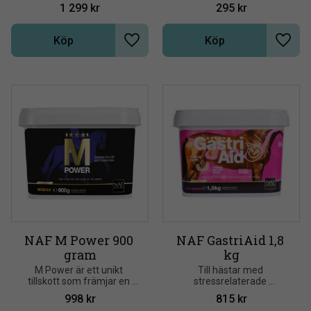
veterinärer och dietister. 
1 299
kr
295
kr
Ger stöd vid förekomsten 
av magsår
Köp
Köp
Lägg till i önskelista
Lägg t
NAF M Power 900 
NAF GastriAid 1,8 
gram
kg
M Power är ett unikt 
Till hästar med 
tillskott som främjar en 
stressrelaterade 
naturlig muskelutveckling 
matsmältningsproblem 
998
kr
815
kr
samt optimerad 
med risk för magsår