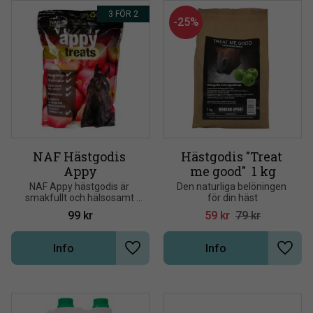
3 FÖR 2
25
%
NAF Hästgodis 
Hästgodis "Treat 
Appy
me good"  1 kg
NAF Appy hästgodis är 
Den naturliga belöningen 
smakfullt och hälsosamt 
för din häst
hästgodis tillverkat av 
99
kr
59
kr
79
kr
finaste naturliga 
ingredienser
Info
Info
Lägg till i önskelista
Lägg t