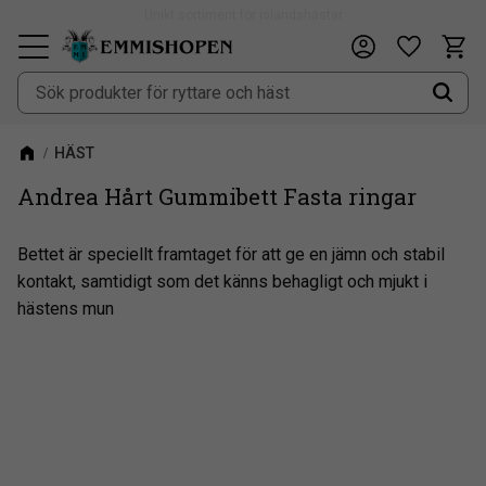
Fri frakt vid köp över 900kr
Kundv
Önskeli
Meny
HÄST
Andrea Hårt Gummibett Fasta ringar
Bettet är speciellt framtaget för att ge en jämn och stabil
kontakt, samtidigt som det känns behagligt och mjukt i
hästens mun