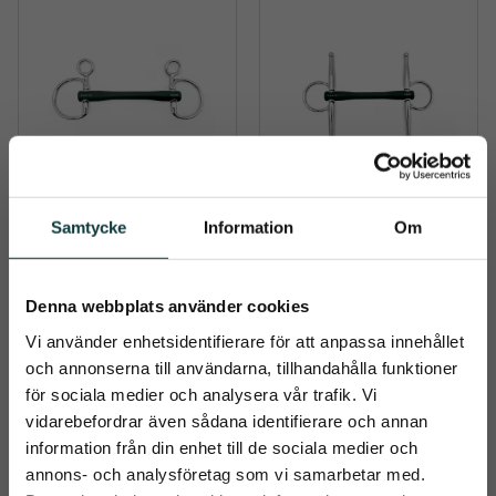
Samtycke
Information
Om
Nicole Hårt 
Nicole Hårt 
Gummibett 
Gummibett 
Baucher
Fullcheek
Bettet är speciellt 
Bettet är speciellt 
framtaget för att ge en 
framtaget för att ge en 
Denna webbplats använder cookies
jämn och stabil kontakt, 
jämn och stabil kontakt, 
1 049
kr
1 049
kr
samtidigt som det känns 
samtidigt som det känns 
Vi använder enhetsidentifierare för att anpassa innehållet
behagligt och mjukt i 
behagligt och mjukt i 
och annonserna till användarna, tillhandahålla funktioner
hästens mun
hästens mun
Info
Info
Lägg till i önskelista
Lägg t
för sociala medier och analysera vår trafik. Vi
vidarebefordrar även sådana identifierare och annan
information från din enhet till de sociala medier och
close
annons- och analysföretag som vi samarbetar med.