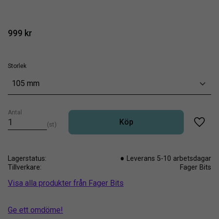
999
kr
Storlek
105 mm
Antal
Köp
st
Lägg t
Lagerstatus
Leverans 5-10 arbetsdagar
Tillverkare
Fager Bits
Visa alla produkter från Fager Bits
Ge ett omdöme!