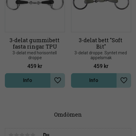
3-delat gummibett 
3-delat bett "Soft 
fasta ringar TPU
Bit"
3-delat med horisontell 
3-delat droppe. Syntet med 
droppe
äppelsmak
459
kr
459
kr
Info
Info
Lägg till i önskelista
Lägg t
Omdömen
Du