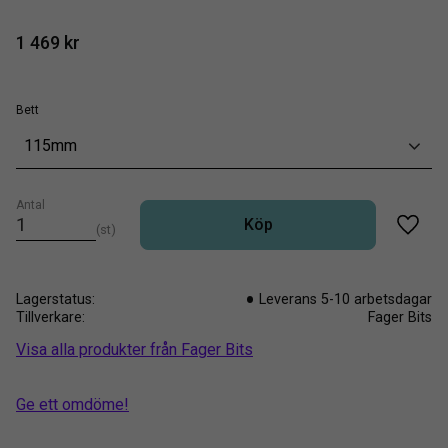
1 469
kr
Bett
115mm
Antal
Köp
st
Lägg t
Lagerstatus
Leverans 5-10 arbetsdagar
Tillverkare
Fager Bits
Visa alla produkter från Fager Bits
Ge ett omdöme!