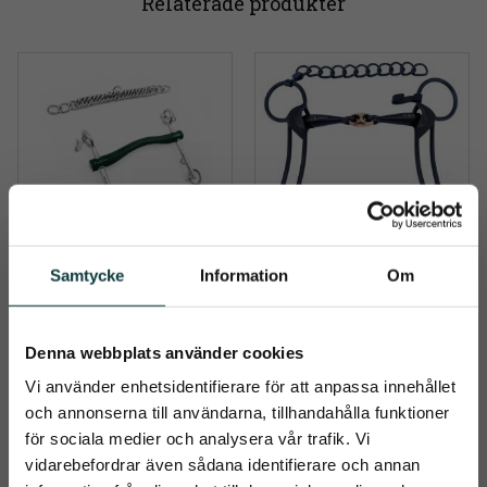
Relaterade produkter
Samtycke
Information
Om
Andrea Hårt 
HR SE stången 
Gummibett Stång
tredelad
Detta bett passar en 
​Klassiskt stångbett med 
Denna webbplats använder cookies
mängd olika hästar, särskilt 
tredelad mundel, där 
de som drar nytta av ett 
mittdelen är av koppar
1 469
kr
1 590
kr
Vi använder enhetsidentifierare för att anpassa innehållet
mildare och mjukare bett
och annonserna till användarna, tillhandahålla funktioner
för sociala medier och analysera vår trafik. Vi
Info
Info
Lägg till i önskelista
Lägg t
vidarebefordrar även sådana identifierare och annan