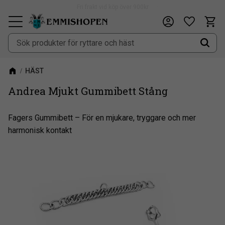
Fri frakt vid köp över 900kr
Kundv
Önskeli
Meny
HÄST
Andrea Mjukt Gummibett Stång
​Fagers Gummibett – För en mjukare, tryggare och mer
harmonisk kontakt