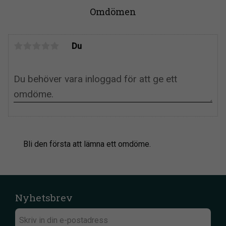
men fakturan för hyran blir 
Omdömen
på 250 kronor. Vid kort eller 
direktbetalning så 
reserveras hela beloppet 
och återbetalas vid retur. 
Du
Hyreskostnaden gäller för 
hyra av ett bett, vill Du hyra 
ett annat bett så blir det en 
ny hyresperiod och en ny 
hyreskostnad, gör en ny 
beställning.Skriv hyra om 
Du önskar hyra bettet för 
250 kronor i 14 dagar, 
fakturan korrigeras då 
manuellt av oss.
Bli den första att lämna ett omdöme.
Nyhetsbrev