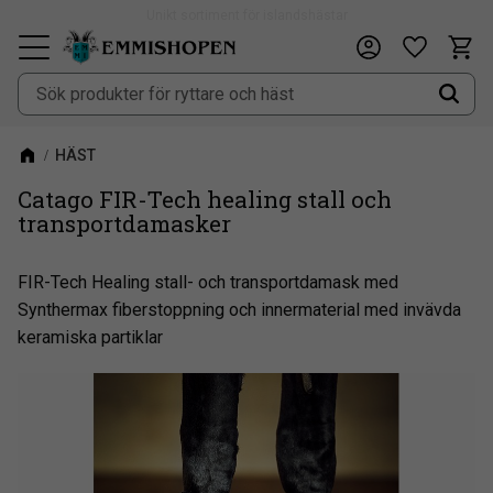
Fri frakt vid köp över 900kr
Kundv
Önskeli
Meny
HÄST
Catago FIR-Tech healing stall och
transportdamasker
FIR-Tech Healing stall- och transportdamask med
Synthermax fiberstoppning och innermaterial med invävda
keramiska partiklar