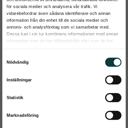
149
kr
för sociala medier och analysera vår trafik. Vi
199
kr
vidarebefordrar även sådana identifierare och annan
information från din enhet till de sociala medier och
Info
Info
close
annons- och analysföretag som vi samarbetar med.
Lägg till i önskelista
Lägg t
Prenumerera på Emmishopens
Dessa kan i sin tur kombinera informationen med annan
nyhetsbrev
information som du har tillhandahållit eller som de har
samlat in när du har använt deras tjänster.
Det allra senaste direkt i din inkorg
S
Nödvändig
a
m
t
Inställningar
Prenumerera
y
c
Dina personuppgifter behandlas i enlighet med vår
integritetspolicy
.
k
Statistik
e
Varicex 
Snögg Animal Vet 
s
Zinklimbinda 
8x500 cm
Marknadsföring
elastisk
v
Varicex Zinklimbinda 
8 x 500 cm självhäftande 
elastisk
skumplastbinda
a