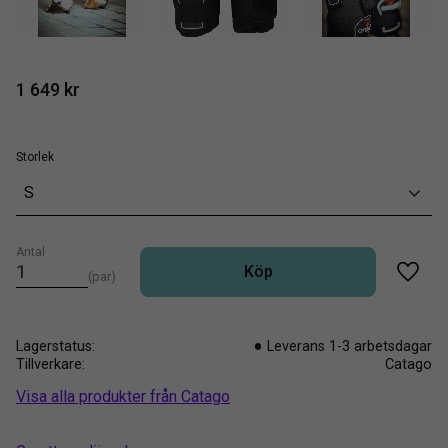
1 649
kr
Storlek
S
Antal
Köp
par
Lägg t
Lagerstatus
Leverans 1-3 arbetsdagar
Tillverkare
Catago
Visa alla produkter från Catago