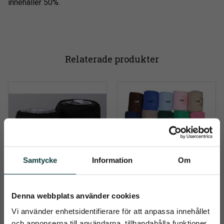
innehåller 50%.
Relaterade produkter
Samtycke
Information
Om
Bandage med pad
Benlindor
Denna webbplats använder cookies
2-pack benlindor med pad
Polar fleecebandage i 4-
Vi använder enhetsidentifierare för att anpassa innehållet
pack. 3 meter.
och annonserna till användarna, tillhandahålla funktioner