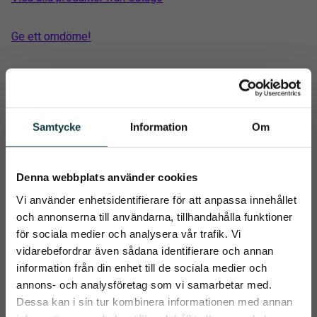
Ge ett omdöme!
Lädergrimma från Catago i mycket hög läderkvalitet.
Anatomisk nackdel och rundsydd över nosryggen.
Samtycke
Information
Om
Relaterade produkter
Denna webbplats använder cookies
Vi använder enhetsidentifierare för att anpassa innehållet
och annonserna till användarna, tillhandahålla funktioner
för sociala medier och analysera vår trafik. Vi
vidarebefordrar även sådana identifierare och annan
information från din enhet till de sociala medier och
close
annons- och analysföretag som vi samarbetar med.
Prenumerera på Emmishopens
Dessa kan i sin tur kombinera informationen med annan