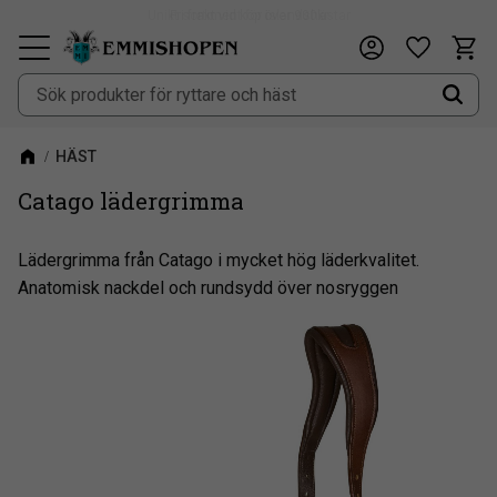
Fri frakt vid köp över 900kr
Kundv
Önskeli
Meny
HÄST
Catago lädergrimma
Lädergrimma från Catago i mycket hög läderkvalitet.
Anatomisk nackdel och rundsydd över nosryggen