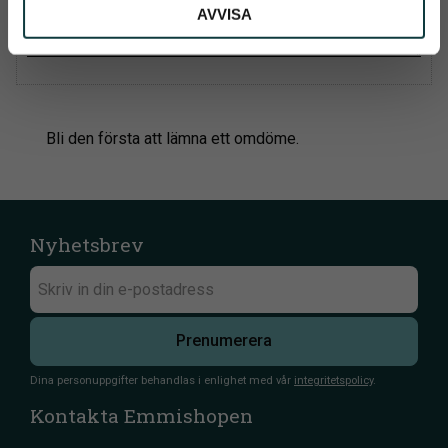
AVVISA
Bli den första att lämna ett omdöme.
Nyhetsbrev
Prenumerera
Dina personuppgifter behandlas i enlighet med vår
integritetspolicy
.
Kontakta Emmishopen