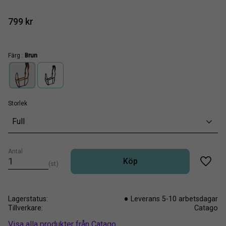
799
kr
Färg :
Brun
Storlek
Full
Antal
Köp
st
Lägg t
Lagerstatus
Leverans 5-10 arbetsdagar
Tillverkare
Catago
Visa alla produkter från Catago