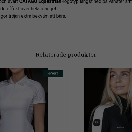
 och svart
CATAGO Equestrian
-logotyp längst ned på vänster ärm
nde effekt över hela plagget.
gör tröjan extra bekväm att bära.
Relaterade produkter
NYHET