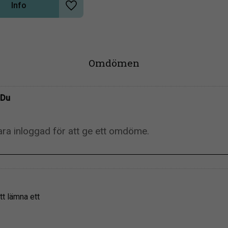
Info
Lägg till i önskelista
Omdömen
Du
tt lämna ett