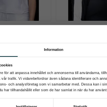
Polo tävlingsskjorta
Bryndís Performance-
 ett elegant tävlingsutseende 
Tack vare sina elastiska egensk
mfort och funktionalitet som 
Bryndís Performance-ridtröjan
ryttare uppskattar i sadeln
rörelser och passar perfekt för
829
kr
759
kr
träning, tävling och va
Information
Info
Info
umerera på Emmishopens nyhetsb
Lägg till i önskelista
cookies
e för att anpassa innehållet och annonserna till användarna, tillh
senaste direkt i din inkorg
vår trafik. Vi vidarebefordrar även sådana identifierare och anna
nnons- och analysföretag som vi samarbetar med. Dessa kan i sin
har tillhandahållit eller som de har samlat in när du har använt 
Prenumerera
Inställningar
Statistik