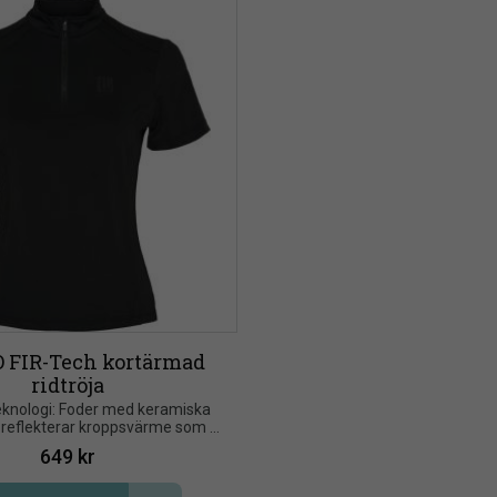
 FIR-Tech kortärmad 
ridtröja
eknologi: Foder med keramiska 
 reflekterar kroppsvärme som 
infraröd energi
649
kr