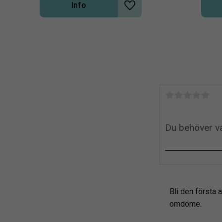
Info
Lägg till i önskelista
Bli den första a
omdöme.