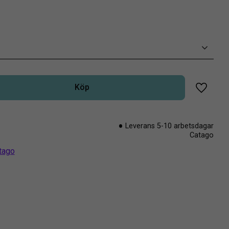
Köp
Lägg til
Leverans 5-10 arbetsdagar
Catago
atago