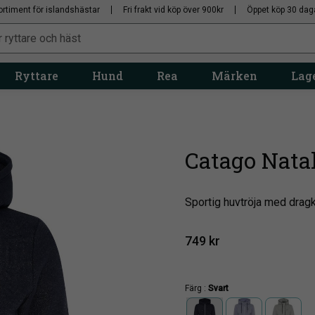
ortiment för islandshästar
Fri frakt vid köp över 900kr
Öppet köp 30 dag
Ryttare
Hund
Rea
Märken
Lage
Catago Nata
​Sportig huvtröja med drag
749
kr
Färg :
Svart