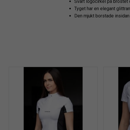
Svart logocirkel på bröstet
Tyget har en elegant glittra
Den mjukt borstade insidan 