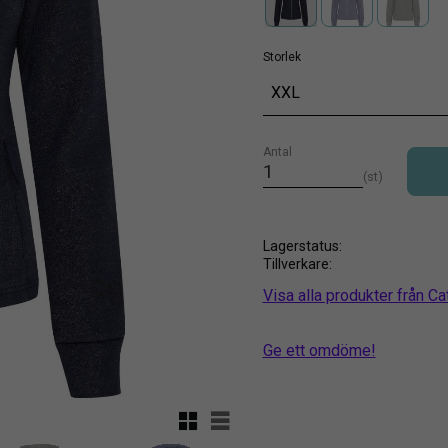
Storlek
XXL
Antal
st
Lagerstatus
Tillverkare
Visa alla produkter från C
Ge ett omdöme!
Rutnätsvy
Listvy