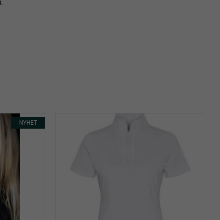
.
NYHET