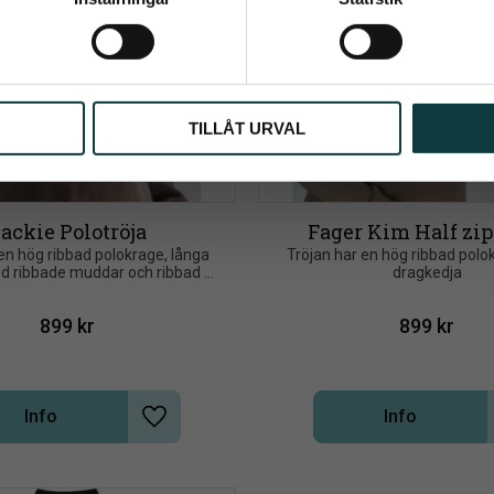
ppgifter behandlas i enlighet med vår
integritetspolicy
.
TILLÅT URVAL
ackie Polotröja
Fager Kim Half zip
en hög ribbad polokrage, långa 
Tröjan har en hög ribbad polo
 ribbade muddar och ribbad 
dragkedja
nederkant
899
kr
899
kr
Info
Info
Lägg till i önskelista