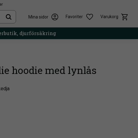
ar
Kundvag
Önskelista
Favoriter
Varukorg
Mina sidor
rbutik, djurförsäkring
lie hoodie med lynlås
kedja