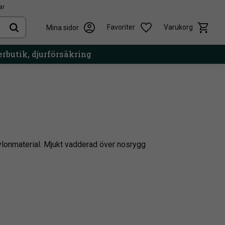
ar
Kundvag
Önskelista
Favoriter
Varukorg
Mina sidor
rbutik, djurförsäkring
nylonmaterial. Mjukt vadderad över nosrygg