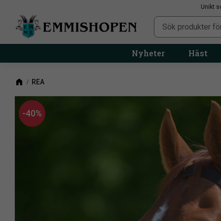
Unikt s
Nyheter
Häst
REA
40
%