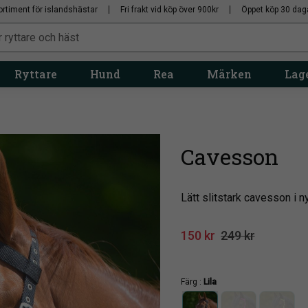
ortiment för islandshästar
Fri frakt vid köp över 900kr
Öppet köp 30 dag
Ryttare
Hund
Rea
Märken
Lage
Cavesson
Lätt slitstark cavesson i 
Nedsatt pris:
Ordinarie pris:
150
kr
249
kr
Färg :
Lila