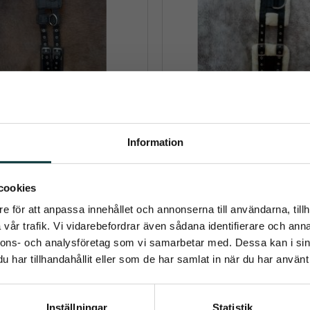
Information
Longergjord
Longergjord -comfort
storlek cob/ful
gjord med neoprene. Svart.
Longeringsgjord med mjuk
umerera på Emmishopens nyhetsb
cookies
e för att anpassa innehållet och annonserna till användarna, tillh
senaste direkt i din inkorg
699
kr
439
kr
vår trafik. Vi vidarebefordrar även sådana identifierare och anna
nnons- och analysföretag som vi samarbetar med. Dessa kan i sin
Info
Info
Lägg till i önskelista
har tillhandahållit eller som de har samlat in när du har använt 
Prenumerera
Inställningar
Statistik