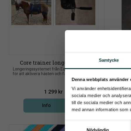
Samtycke
Core trainer longe system
Longeringssystemet från Eques är designet 
Longer
för att aktivera hästen och få den att arbeta 
Pren
korrekt under tex. longering.
Denna webbplats använder 
Vi använder enhetsidentifierar
Det allra 
1 299
kr
sociala medier och analysera 
till de sociala medier och a
Info
Lägg till i önskelista
med annan information som du 
S
Nödvändig
a