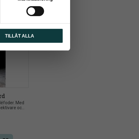
TILLÅT ALLA
rd
éfoder. Med 
fektivare och 
orden