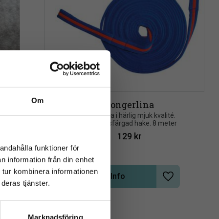
Om
 teddy 
Longerlina
l
Longerlina i härlig mjuk kvalité. 
close
Mässingsfärgad hake. 8 meter
 teddy.
rev
129
kr
andahålla funktioner för
n information från din enhet
 tur kombinera informationen
Info
Lägg till i önskelista
Lägg till i önsk
deras tjänster.
Marknadsföring