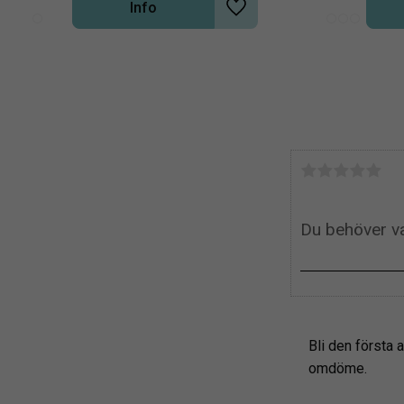
Info
Lägg till i önskelista
Bli den första a
omdöme.