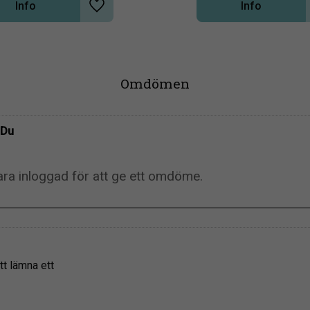
Info
Info
Lägg till i önskelista
Omdömen
Du
tt lämna ett