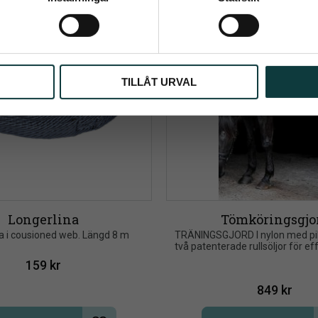
ppgifter behandlas i enlighet med vår
integritetspolicy
.
TILLÅT URVAL
Longerlina
Tömköringsgjo
a i cousioned web. Längd 8 m
TRÄNINGSGJORD I nylon med pil
två patenterade rullsöljor för ef
enklare dragning av gj
159
kr
849
kr