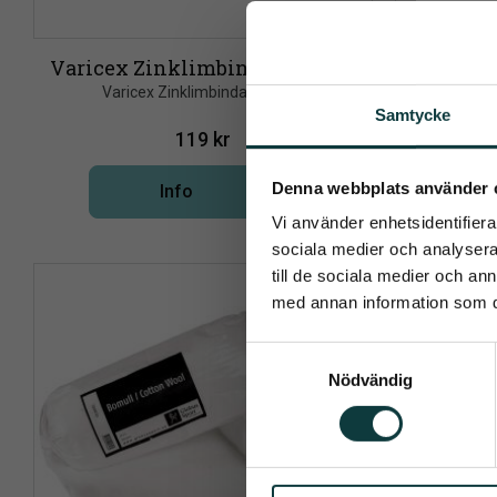
Varicex Zinklimbinda elastisk
Varicex Zinklimbinda elastisk
En 0.9% fy
lämplig f
Samtycke
119
kr
Pren
Denna webbplats använder 
Info
Lägg till i önskelista
Vi använder enhetsidentifierar
Det allra 
sociala medier och analysera 
till de sociala medier och a
med annan information som du 
S
Nödvändig
a
Dina personu
m
t
y
c