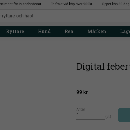
ortiment för islandshästar
Fri frakt vid köp över 900kr
Öppet köp 30 dag
Ryttare
Hund
Rea
Märken
Lage
Digital feb
99
kr
Antal
st