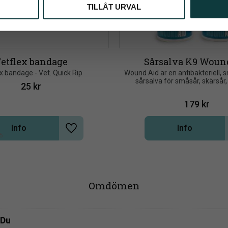
TILLÅT URVAL
etflex bandage
Sårsalva K9 Woun
x bandage - Vet. Quick Rip
Wound Aid är en antibakteriell, 
sårsalva för småsår, skärsår, 
25
kr
skavsår, mugg, "hotspots" och 
179
kr
Info
Info
Lägg till i önskelista
5
Omdömen
Du