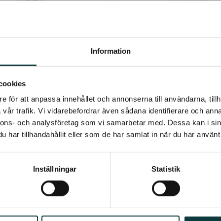
Koksaltlösning
Klorhexidinspr
siologisk natriumkloridlösning 
En antiseptisk spray för desinf
ör rengöring av ögon, sår och 
rengöring av skadad hud på djur. 
Information
hudskador
mindre hudskador eller utslag, 
59
kr
99
kr
tassar
umerera på Emmishopens nyhetsb
cookies
Info
Info
Lägg till i önskelista
e för att anpassa innehållet och annonserna till användarna, tillh
senaste direkt i din inkorg
vår trafik. Vi vidarebefordrar även sådana identifierare och anna
nnons- och analysföretag som vi samarbetar med. Dessa kan i sin
har tillhandahållit eller som de har samlat in när du har använt 
Prenumerera
Inställningar
Statistik
ppgifter behandlas i enlighet med vår
integritetspolicy
.