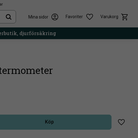
ar
Kundvag
Önskelista
Favoriter
Varukorg
Mina sidor
rbutik, djurförsäkring
ertermometer
Köp
Lägg til