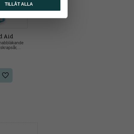
TILLÅT ALLA
d Aid
snabbläkande 
skrapsår, 
torrsprickor
Lägg till i önskelista