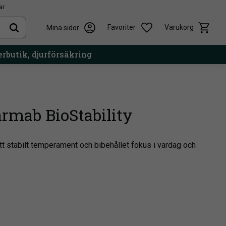
ar
Kundvag
Önskelista
Favoriter
Varukorg
Mina sidor
rbutik, djurförsäkring
armab BioStability
l ett stabilt temperament och bibehållet fokus i vardag och