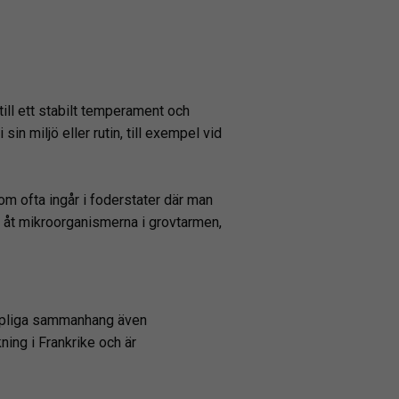
till ett stabilt temperament och
in miljö eller rutin, till exempel vid
m ofta ingår i foderstater där man
g åt mikroorganismerna i grovtarmen,
skapliga sammanhang även
ning i Frankrike och är