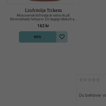
Linfröolja Trikem
Äkta svensk linfröolja är extra rik på 
fleromättade fettsyror. Ett dagligt tillskott av 
linfröolja gör hårrem och man blank och 
162
kr
lättskött
Info
Lägg till i önskelista