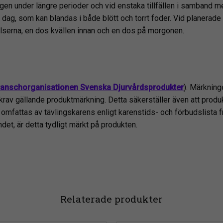
gen under längre perioder och vid enstaka tillfällen i samband m
g, som kan blandas i både blött och torrt foder. Vid planerade 
elserna, en dos kvällen innan och en dos på morgonen.
ranschorganisationen Svenska Djurvårdsprodukter
). Märkning
krav gällande produktmärkning. Detta säkerställer även att produ
mfattas av tävlingskarens enligt karenstids- och förbudslista 
t, är detta tydligt märkt på produkten.
Relaterade produkter