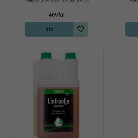
kalkrikt grovfoder  Stödjer även 
natur
energiomsättning och muskelfunktion
hormonbalanse
a
469
kr
Info
Lägg till i önskelista