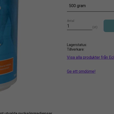
500 gram
Antal
st
Lagerstatus
Tillverkare
Visa alla produkter från E
Ge ett omdöme!
t utvalda nyckelingredienser