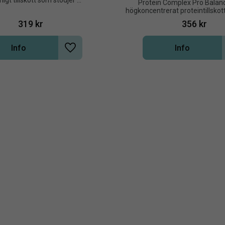
ligt tillskott som stödjer 
Protein Complex Pro Balance
n hos hästar och kan bidra till 
högkoncentrerat proteintillskott
tt stabilisera humöret
en unik fermenterad jästfibe
319
kr
356
kr
Info
Info
Lägg till i önskelista