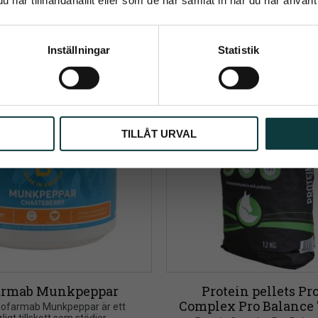
Info
Info
Lägg till i önskelista
Prenumerera
Inställningar
Statistik
ppgifter behandlas i enlighet med vår
integritetspolicy
.
TILLÅT URVAL
armab Munkpeppar
Protein pellets Pro
Complex Pro Balance 
Biofarmab Munkpeppar är ett 