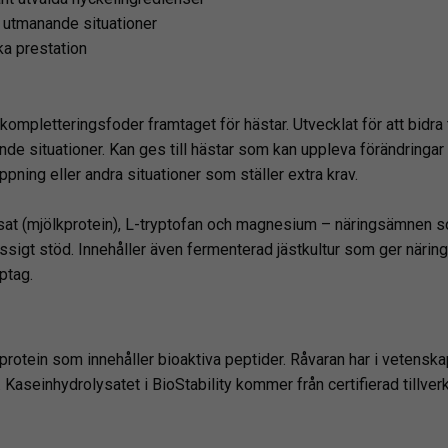
 i utmanande situationer
ka prestation
 kompletteringsfoder framtaget för hästar. Utvecklat för att bidra 
e situationer. Kan ges till hästar som kan uppleva förändringar i s
lippning eller andra situationer som ställer extra krav.
ysat (mjölkprotein), L-tryptofan och magnesium – näringsämnen so
ssigt stöd. Innehåller även fermenterad jästkultur som ger närin
pptag.
kprotein som innehåller bioaktiva peptider. Råvaran har i veten
Kaseinhydrolysatet i BioStability kommer från certifierad tillverk