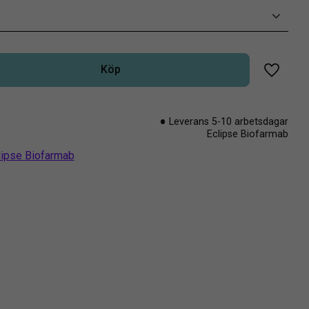
Köp
Lägg til
Leverans 5-10 arbetsdagar
Eclipse Biofarmab
clipse Biofarmab