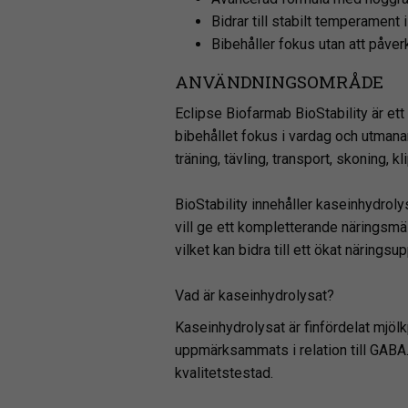
Bidrar till stabilt temperament
Bibehåller fokus utan att påver
ANVÄNDNINGSOMRÅDE
Eclipse Biofarmab BioStability är ett
bibehållet fokus i vardag och utmanand
träning, tävling, transport, skoning, k
BioStability innehåller kaseinhydrol
vill ge ett kompletterande näringsmä
vilket kan bidra till ett ökat näringsu
Vad är kaseinhydrolysat?
Kaseinhydrolysat är finfördelat mjöl
uppmärksammats i relation till GABA. 
kvalitetstestad.