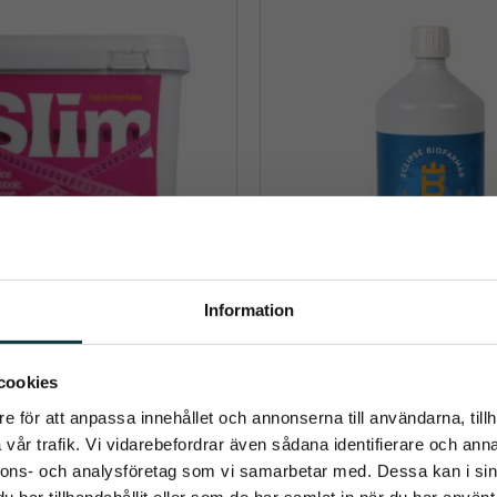
Information
lim, Pellets 3,3 kg
Eclipse Biofarmab C
umerera på Emmishopens nyhetsb
cookies
Airways 1L
 ett naturligt och smakfullt 
rtillskott som optimerar 
En uppfriskande sammansätt
e för att anpassa innehållet och annonserna till användarna, tillh
ningen hos hästar och ponnyer
senaste direkt i din inkorg
essentiella oljor, örter, honung 
vår trafik. Vi vidarebefordrar även sådana identifierare och anna
829
kr
429
kr
nnons- och analysföretag som vi samarbetar med. Dessa kan i sin
har tillhandahållit eller som de har samlat in när du har använt 