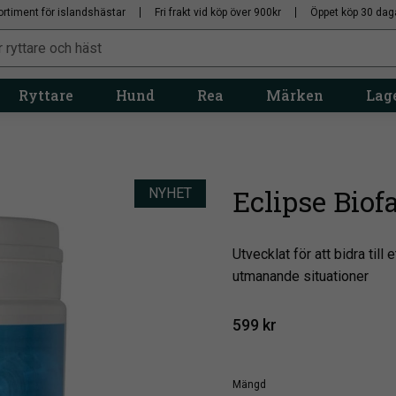
ortiment för islandshästar
Fri frakt vid köp över 900kr
Öppet köp 30 dag
Ryttare
Hund
Rea
Märken
Lage
Eclipse Biof
NYHET
Utvecklat för att bidra til
utmanande situationer
599
kr
Mängd