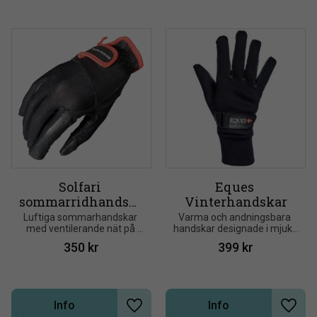
Solfari 
Eques 
sommarridhandska
Vinterhandskar
r Karlslund
Luftiga sommarhandskar 
Varma och andningsbara 
med ventilerande nät på 
handskar designade i mjukt 
ovansidan och härligt mjukt 
och slitstarkt material
350
kr
399
kr
äkta läder på handflatan, 
vilket säkerställer ett bra 
grepp i tyglarna
Info
Info
Lägg till i önskelista
Lägg t