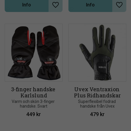
andningsförmåga
Info
Info
Lägg till i önskelista
Lägg t
3-finger handske 
Uvex Ventraxion 
Karlslund
Plus Ridhandskar
Varm och skön 3-finger 
Superflexibel fodrad 
handske. Svart
handske från Uvex
449
kr
479
kr