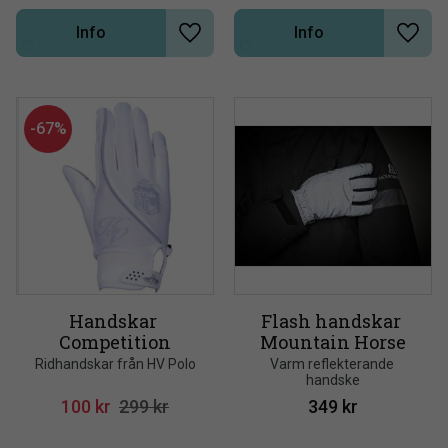
Info
Info
Lägg till i önskelista
Lägg t
67
%
Handskar 
Flash handskar 
Competition
Mountain Horse
Ridhandskar från HV Polo
Varm reflekterande 
handske
100
kr
299
kr
349
kr