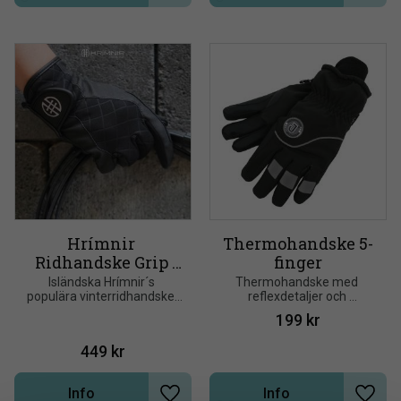
Hrímnir 
Thermohandske 5-
Ridhandske Grip 
finger
Vinter
Isländska Hrímnir´s 
Thermohandske med 
populära vinterridhandske. 
reflexdetaljer och 
Skön och smidig att bära 
reflexbadge. Varmfodrad 
199
kr
ger den också ett riktigt bra 
med thermofiber. Stickad 
grepp om tygeln
mudd vid handleden. Med 
449
kr
förstärkning för tyglarna
Info
Info