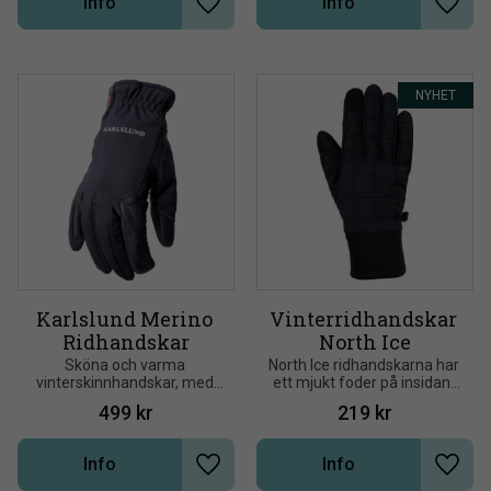
Info
Info
Lägg till i önskelista
Lägg t
NYHET
Karlslund Merino 
Vinterridhandskar 
Ridhandskar
North Ice
Sköna och varma 
North Ice ridhandskarna har 
vinterskinnhandskar, med 
ett mjukt foder på insidan. 
foder i merinoull
Handskarna är försedda 
499
kr
219
kr
med små gumminubbar för 
bra grepp
Info
Info
Lägg till i önskelista
Lägg t