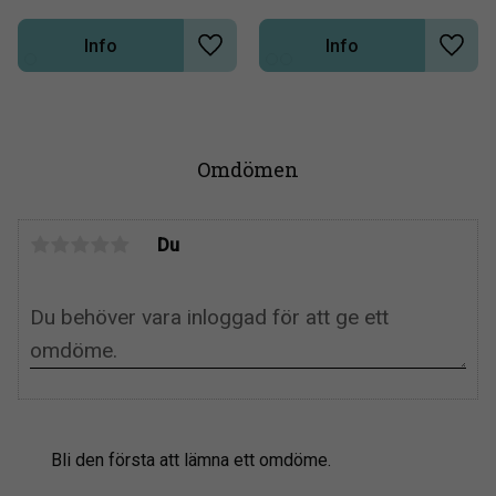
Info
Info
Lägg till i önskelista
Lägg t
Omdömen
Du
Bli den första att lämna ett omdöme.