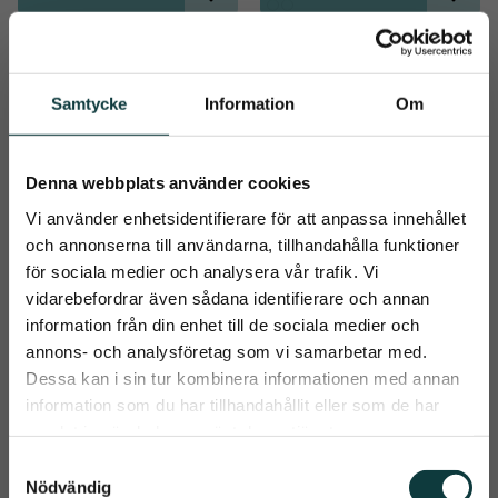
Lägg till i önskelista
Lägg t
Samtycke
Information
Om
Denna webbplats använder cookies
Vi använder enhetsidentifierare för att anpassa innehållet
och annonserna till användarna, tillhandahålla funktioner
för sociala medier och analysera vår trafik. Vi
vidarebefordrar även sådana identifierare och annan
Häago Hand 
Ridhandskar Back 
information från din enhet till de sociala medier och
Warmer
on Track
close
annons- och analysföretag som vi samarbetar med.
Häago Hand 
Denna handske är perfekt 
Prenumerera på Emmishopens
WarmerHandvärmare för 
att vid ridning. Den är 
Dessa kan i sin tur kombinera informationen med annan
kalla väder.- Passar vid alla 
smidig och skön och 
nyhetsbrev
information som du har tillhandahållit eller som de har
599
kr
utomhusaktiviteter - Hålls 
innehåller vårt Welltex-
direkt i handen eller i vantar 
material. Svart
samlat in när du har använt deras tjänster.
Det allra senaste direkt i din inkorg
29
kr
- Temperatur på 50 grader
S
Nödvändig
a