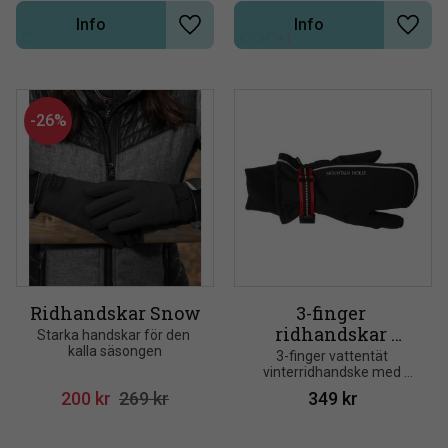
Info
Info
Lägg till i önskelista
Lägg t
+1
26
%
Ridhandskar Snow
3-finger 
ridhandskar 
Starka handskar för den 
kalla säsongen
Triplex Mountain 
3-finger vattentät 
vinterridhandske med 
Horse
reflex-detaljer
200
kr
269
kr
349
kr