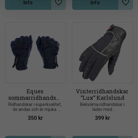
Info
Info
Lägg till i önskelista
Lägg t
Eques 
Vinterridhandskar 
sommarridhandska
”Lux” Karlslund
r
Ridhandskar i superkvalitet, 
Bekväma ridhandskar i 
de andas och är mjuka. 
läder med 
Lösningen med 
kardborreknäppning. 
350
kr
399
kr
velcromaterial gör att 
Dekorerad med 
handsken ger en tät och 
reflekterande rör och 
individuell passform och 
isolerad med Thinsulate för 
komfort
optimal värme och 