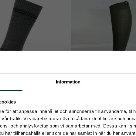
Information
 Alyssa knästrumpor
Reidsokkar
umerera på Emmishopens nyhetsb
cookies
umpa i ullblandning med tekniska 
REIDSOKKARs ridstrumpor i me
egenskaper
Svensktillverkade för högsta kv
e för att anpassa innehållet och annonserna till användarna, tillh
hållbarhet
senaste direkt i din inkorg
299
kr
vår trafik. Vi vidarebefordrar även sådana identifierare och anna
nnons- och analysföretag som vi samarbetar med. Dessa kan i sin
169
kr
har tillhandahållit eller som de har samlat in när du har använt 