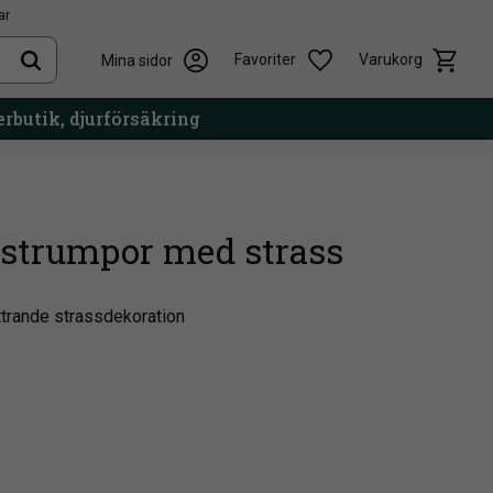
ar
Kundvag
Önskelista
Favoriter
Varukorg
Mina sidor
rbutik, djurförsäkring
dstrumpor med strass
ttrande strassdekoration