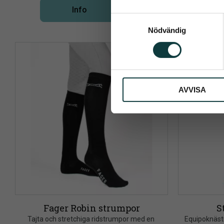
Info
Lägg till i önskelista
S
Nödvändig
a
Dina personu
m
NYHET
t
60
%
y
c
AVVISA
k
e
s
v
a
l
Fager Robin strumpor
S
Tajta och stretchiga ridstrumpor med en 
Equipoknästr