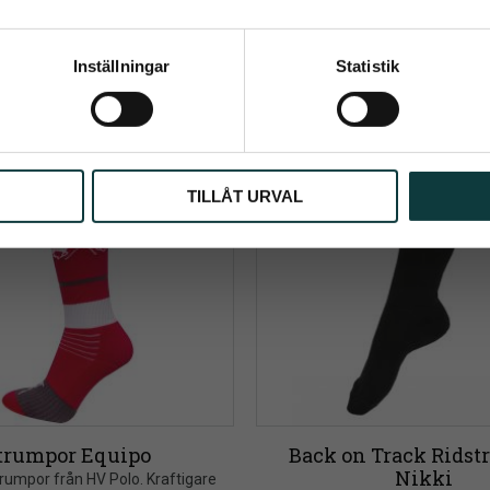
Info
Info
Lägg till i önskelista
Prenumerera
+3
Inställningar
Statistik
ppgifter behandlas i enlighet med vår
integritetspolicy
.
TILLÅT URVAL
trumpor Equipo
Back on Track Ridst
Nikki
umpor från HV Polo. Kraftigare 