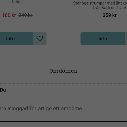
fotdel.
Knähöga strumpor med lätt ko
från Back on Track
100
kr
249
kr
359
kr
Info
Info
Lägg till i önskelista
Omdömen
Du