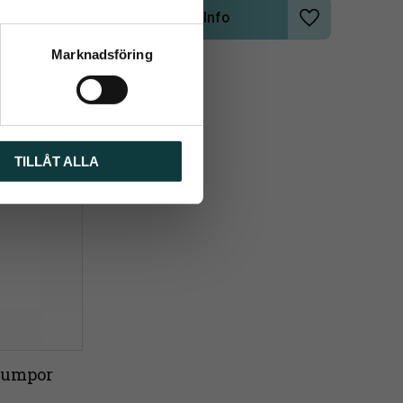
Info
Lägg till i önskelista
Lägg till i önsk
Marknadsföring
TILLÅT ALLA
rumpor 