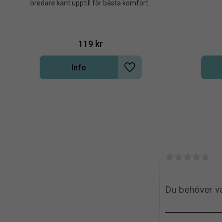
bredare kant upptill för bästa komfort. 
Perfekt passfort för både längre och kortare 
vader
119
kr
Info
Lägg till i önskelista