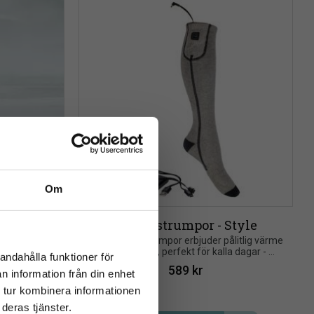
Om
close
Värmestrumpor - Style
rev
rinoull. 
Uppvärmda strumpor erbjuder pålitlig värme 
alitet och 
och komfort, perfekt för kalla dagar - 
andahålla funktioner för
oavsett om det är i vardagen eller när du 
589
kr
n information från din enhet
arbetar i stallet
 tur kombinera informationen
deras tjänster.