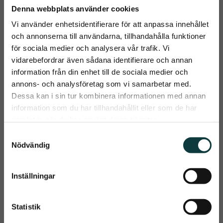
Denna webbplats använder cookies
Fager Secure 
Fager Bettskivor 
Bettskivor
Vingar
Vi använder enhetsidentifierare för att anpassa innehållet
och annonserna till användarna, tillhandahålla funktioner
Uppgradera ditt bett med 
Gör tränsningen snabbare 
våra Secure Bettskivor, 
och ridningen mer 
för sociala medier och analysera vår trafik. Vi
designade med en smart 
komfortabel
125
kr
125
kr
vidarebefordrar även sådana identifierare och annan
funktion som gör verklig 
skillnad i vardagen
information från din enhet till de sociala medier och
close
annons- och analysföretag som vi samarbetar med.
Prenumerera på Emmishopens
Dessa kan i sin tur kombinera informationen med annan
Info
Info
Lägg till i önskelista
Lägg t
nyhetsbrev
information som du har tillhandahållit eller som de har
samlat in när du har använt deras tjänster.
Det allra senaste direkt i din inkorg
S
Nödvändig
a
m
t
Inställningar
Prenumerera
y
c
Dina personuppgifter behandlas i enlighet med vår
integritetspolicy
.
k
Statistik
e