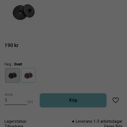
190
kr
Färg :
Svart
Antal
Köp
st
Lägg t
Lagerstatus
Leverans 1-3 arbetsdagar
Tillverkare
Fager Bits