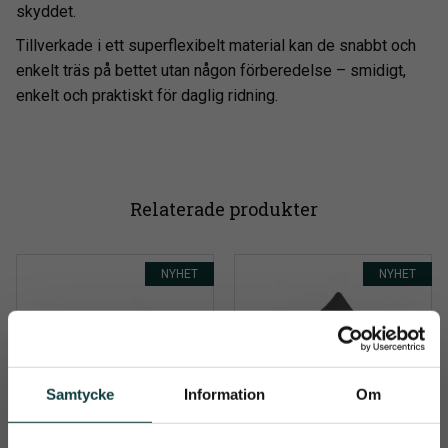
skyddet.
Tillverkade i ett superflexibelt material kan de snabbt och
enkelt träs på bettet utan någon förberedelse – smidigt,
enkelt och praktiskt för daglig ridning.
Relaterade produkter
NYHET
NYHET
Samtycke
Information
Om