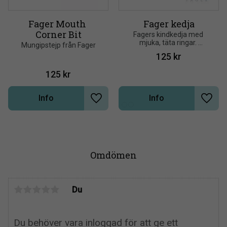
Fager Mouth 
Fager kedja
Corner Bit
Fagers kindkedja med 
mjuka, täta ringar. 
Mungipstejp från Fager
Tillverkad i rostfritt stål av 
125
kr
högsta kvalité
125
kr
Info
Info
Lägg till i önskelista
Lägg t
Omdömen
Du