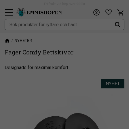
Fri frakt vid köp över 900kr
Kundv
Önskeli
Meny
NYHETER
Fager Comfy Bettskivor
​Designade för maximal komfort
NYHET