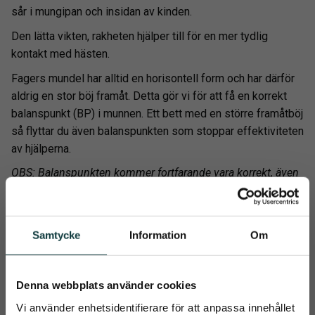
sår i mungipan och insidan av kinden.
Den lätta vikten, rakheten hjälper till för en mer tydlig
kontakt med hästen.
Fagers mundel har alltid en horisontell form och har därför
aldrig en stor böj framåt. Detta gör vi för att få en korrekt
balanspunkt (BP) i munnen. Ett bett med en större framåtböj
så flyttar du även balanspunkten som stoppar effektiviteten
av hjälperna.
OBS: Balanspunkten kommer fortfarande vara korrekt, även
om den har en liten böjning över tungan.
Fagers mundel har alltid en horisontell form och har därför
aldrig en stor böj framåt.
Samtycke
Information
Om
OBS: Balanspunkten kommer fortfarande att bibehållas
även om bettet har en tungfrihet.
Denna webbplats använder cookies
Godkänd för tävling? Kolla här!
Vi använder enhetsidentifierare för att anpassa innehållet