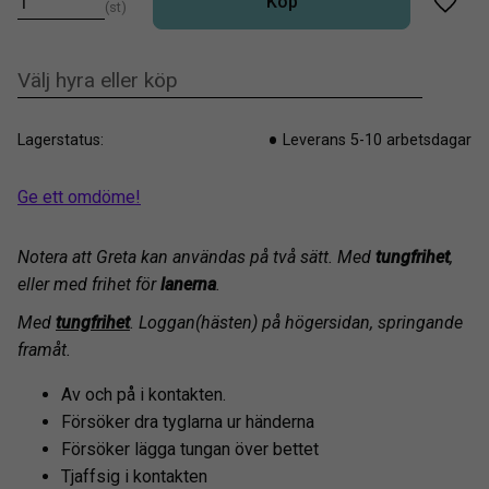
Köp
st
Lägg t
Lagerstatus
Leverans 5-10 arbetsdagar
Ge ett omdöme!
Notera att Greta kan användas på två sätt. Med
tungfrihet
,
eller med frihet för
lanerna
.
Med
tungfrihet
. Loggan(hästen) på högersidan, springande
framåt.
Av och på i kontakten.
Försöker dra tyglarna ur händerna
Försöker lägga tungan över bettet
Tjaffsig i kontakten