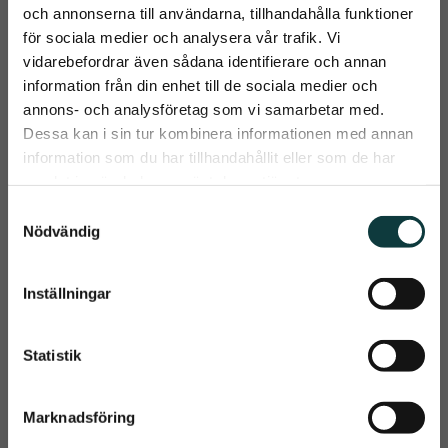
och annonserna till användarna, tillhandahålla funktioner
Normal i storlek, är du mellan två storlekar så välj den
för sociala medier och analysera vår trafik. Vi
större.
vidarebefordrar även sådana identifierare och annan
information från din enhet till de sociala medier och
close
annons- och analysföretag som vi samarbetar med.
Prenumerera på Emmishopens
Dessa kan i sin tur kombinera informationen med annan
nyhetsbrev
information som du har tillhandahållit eller som de har
Relaterade produkter
samlat in när du har använt deras tjänster.
Det allra senaste direkt i din inkorg
S
Nödvändig
a
KAN HYRAS
KAN HYRAS
m
t
Inställningar
Prenumerera
y
c
Dina personuppgifter behandlas i enlighet med vår
integritetspolicy
.
k
Statistik
e
s
Marknadsföring
v
Fagers GRETA 
Fagers Gustav 