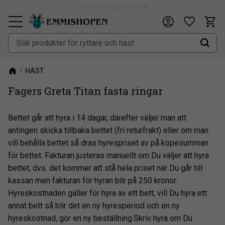
Fri frakt vid köp över 900kr
Kundv
Önskeli
Meny
HÄST
Fagers Greta Titan fasta ringar
Bettet går att hyra i 14 dagar, därefter väljer man att
antingen skicka tillbaka bettet (fri returfrakt) eller om man
vill behålla bettet så dras hyrespriset av på köpesumman
för bettet. Fakturan justeras manuellt om Du väljer att hyra
bettet, dvs. det kommer att stå hela priset när Du går till
kassan men fakturan för hyran blir på 250 kronor.
Hyreskostnaden gäller för hyra av ett bett, vill Du hyra ett
annat bett så blir det en ny hyresperiod och en ny
hyreskostnad, gör en ny beställning.Skriv hyra om Du