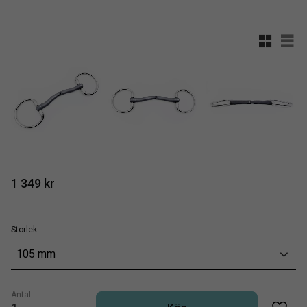
Rutnätsv
List
1 349
kr
Storlek
105 mm
Antal