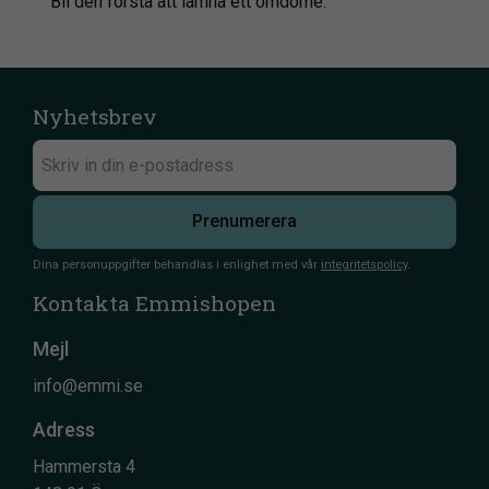
Bli den första att lämna ett omdöme.
Nyhetsbrev
Prenumerera
Dina personuppgifter behandlas i enlighet med vår
integritetspolicy
.
Kontakta Emmishopen
Mejl
info@emmi.se
Adress
Hammersta 4