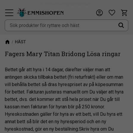
Fri frakt vid köp över 900kr
Kundv
Önskeli
Meny
HÄST
Fagers Mary Titan Bridong Lösa ringar
Bettet går att hyra i 14 dagar, därefter väljer man att
antingen skicka tillbaka bettet (fri returfrakt) eller om man
vill behålla bettet så dras hyrespriset av på köpesumman
för bettet. Fakturan justeras manuellt om Du väljer att hyra
bettet, dvs. det kommer att stå hela priset när Du går till
kassan men fakturan för hyran blir på 250 kronor.
Hyreskostnaden gäller för hyra av ett bett, vill Du hyra ett
annat bett så blir det en ny hyresperiod och en ny
hyreskostnad, gör en ny beställning.Skriv hyra om Du