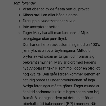
som följande;
Visar obehag av de flesta bett du provat.
Känns stel i en eller båda sidorna.
Drar upp huvudet/drar ner huvud.
Inte accepterer bettet.
Fager Mary har allt man kan önska! Mjuka
övergångar utan punkttryck.
Den har en fantastisk utformning med en 100%
jämn yta, även över brytningarna. Mittdelen
bryter av vid sidan av tungan och formar sig
bekvämt i munnen. Mary är gjort med Fager’s
nya Anoblast™ teknik som möjliggör en otroligt
hög kvalité. Den gråa färgen kommer genom en
naturlig process under produktionen så inga
övriga färgningar måste göras. Fager mundelar
är alltid horisontellt rakt – ingen har en stor böj
framåt. Vi designar dem på detta sätt för att
bibehålla rätt balanspunkt (BP) i munnen. När