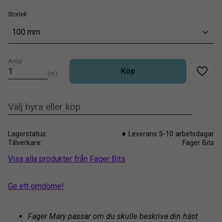
Storlek
100 mm
Antal
Köp
st
Lägg t
Lagerstatus
Leverans 5-10 arbetsdagar
Tillverkare
Fager Bits
Visa alla produkter från Fager Bits
Ge ett omdöme!
Fager Mary passar om du skulle beskriva din häst