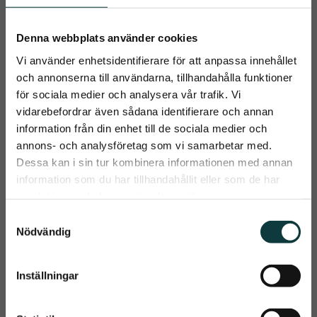
Storleksguide
100
105
110
115
120
125
130
135
140
145
150
Denna webbplats använder cookies
mm
mm
mm
mm
mm
mm
mm
mm
mm
mm
mm
Vi använder enhetsidentifierare för att anpassa innehållet
Thickne
12
12
12
12
12
12
12
12
12
12
12
och annonserna till användarna, tillhandahålla funktioner
ss, mm
för sociala medier och analysera vår trafik. Vi
Rings
vidarebefordrar även sådana identifierare och annan
size,
55
55
55
55
55
55
55
55
55
55
55
information från din enhet till de sociala medier och
mm
close
annons- och analysföretag som vi samarbetar med.
Weight,
Prenumerera på Emmishopens
Dessa kan i sin tur kombinera informationen med annan
130
130
140
140
150
150
160
165
170
170
180
g
nyhetsbrev
information som du har tillhandahållit eller som de har
samlat in när du har använt deras tjänster.
Det allra senaste direkt i din inkorg
S
Nödvändig
a
m
Relaterade produkter
t
Inställningar
Prenumerera
y
c
KAN HYRAS
Dina personuppgifter behandlas i enlighet med vår
integritetspolicy
.
44
%