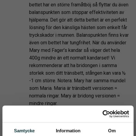
bettet har en större framåtböj så flyttar du även
balanspunkten som stoppar effektiviteten av
hjälperna. Det gör att detta bettet är en perfekt
lösning för den känsliga hästen som enkelt får
tryckskador i munnen. Balanspunkten finns kvar
även om bettet har tungfrihet. När du använder
Mary med Fager’s kandar så väger det hela
400g mindre än ett normalt kandarset! Vi
rekommenderar att ha bridongen i samma
storlek som ditt tränsbett, stången kan vara ½
-1 cm större. Notera: Mary har samma mundel
som Maria. Maria är tränsbett versionen =
normala ringar. Mary är bridong versionen =
mindre ringar.
Godkänd för tävling? Kolla här!
Samtycke
Information
Om