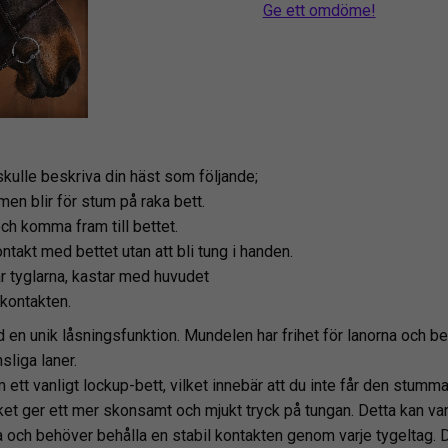
Ge ett omdöme!
skulle beskriva din häst som följande;
men blir för stum på raka bett.
och komma fram till bettet.
ntakt med bettet utan att bli tung i handen.
r tyglarna, kastar med huvudet
 kontakten.
d en unik låsningsfunktion. Mundelen har frihet för lanorna och be
sliga laner.
 ett vanligt lockup-bett, vilket innebär att du inte får den stumma
ilket ger ett mer skonsamt och mjukt tryck på tungan. Detta kan va
na och behöver behålla en stabil kontakten genom varje tygeltag. 