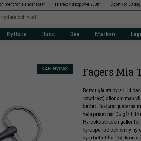
ortiment för islandshästar
Fri frakt vid köp över 900kr
Öppet köp 30 dag
Ryttare
Hund
Rea
Märken
Lage
Fagers Mia T
KAN HYRAS
Bettet går att hyra i 14 dag
returfrakt) eller om man v
bettet. Fakturan justeras m
hela priset när Du går till 
Hyreskostnaden gäller för hy
hyresperiod och en ny hyre
hyra bettet för 250 kronor 