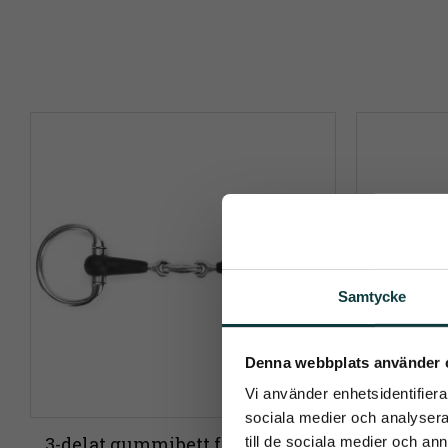
Samtycke
Pren
Denna webbplats använder 
Vi använder enhetsidentifierar
Det allra 
sociala medier och analysera 
3-delat gummibett fasta ringar 
Fager
till de sociala medier och a