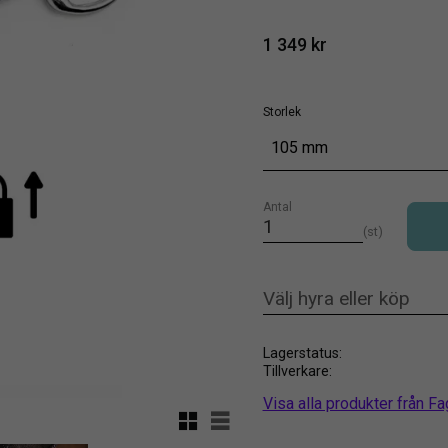
1 349
kr
Storlek
105 mm
Antal
st
Lagerstatus
Tillverkare
Visa alla produkter från Fa
Rutnätsvy
Listvy