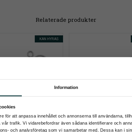
Relaterade produkter
KAN HYRAS
Information
umerera på Emmishopens nyhetsb
cookies
e för att anpassa innehållet och annonserna till användarna, tillh
senaste direkt i din inkorg
vår trafik. Vi vidarebefordrar även sådana identifierare och anna
s Mattias Sötmalm 
Fagers Oscar Titan fas
nnons- och analysföretag som vi samarbetar med. Dessa kan i sin