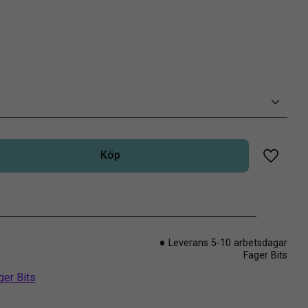
Köp
Lägg til
Leverans 5-10 arbetsdagar
Fager Bits
ger Bits