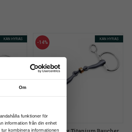
KAN HYRAS
KAN HYRAS
14
%
Om
close
rev
andahålla funktioner för
n information från din enhet
ta ringar
Fagers Sally Titanium Baucher
 tur kombinera informationen