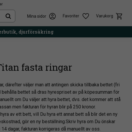
ar
Kundvag
Önskelista
Favoriter
Varukorg
Mina sidor
rbutik, djurförsäkring
itan fasta ringar
ar, därefter väljer man att antingen skicka tillbaka bettet (fri
ill behålla bettet så dras hyrespriset av på köpesumman för
anuellt om Du väljer att hyra bettet, dvs. det kommer att stå
kassan men fakturan för hyran blir på 250 kronor.
ra av ett bett, vill Du hyra ett annat bett så blir det en ny
skostnad, gör en ny beställning.Skriv hyra om Du önskar
i 14 dagar, fakturan korrigeras då manuellt av oss.