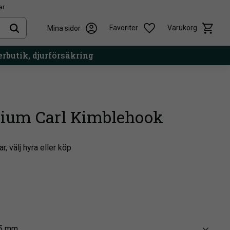
ar
Kundvag
Önskelista
Favoriter
Varukorg
Mina sidor
rbutik, djurförsäkring
nium Carl Kimblehook
r, välj hyra eller köp
05 mm