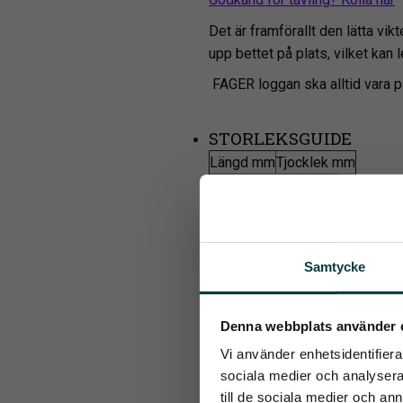
Det är framförallt den lätta vik
upp bettet på plats, vilket kan l
FAGER loggan ska alltid vara p
STORLEKSGUIDE
Längd mm
Tjocklek mm
105
12
115
12
125
14
Samtycke
135
14
145
14
Pren
Denna webbplats använder 
Vi använder enhetsidentifierar
Det allra 
sociala medier och analysera 
till de sociala medier och a