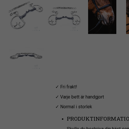
✓ Fri frakt!
✓ Varje bett är handgjort
✓ Normal i storlek
PRODUKTINFORMATI
Skulle du beskriva din häst som