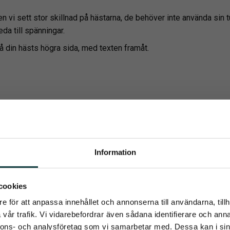
ten vi sett stor skillnad på hästarna, de behöver inte använda sin t
eda till spänningar.
å din hästs högra sida, med texten framåt.
Information
umerera på Emmishopens nyhetsb
cookies
e för att anpassa innehållet och annonserna till användarna, tillh
senaste direkt i din inkorg
vår trafik. Vi vidarebefordrar även sådana identifierare och anna
nnons- och analysföretag som vi samarbetar med. Dessa kan i sin