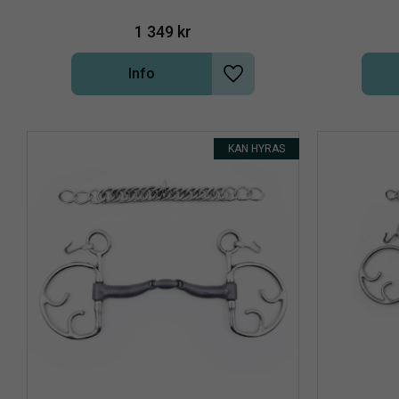
returfrakt) eller om man vill behålla bettet så 
returfrakt) e
dras hyrespriset av på köpesumman för 
dras hyres
1 349
kr
bettet. Fakturan justeras manuellt om Du 
bettet. Fak
väljer att hyra bettet, dvs. det kommer att 
väljer att 
stå hela priset när Du går till kassan men 
stå hela pr
Info
fakturan för hyran blir på 250 kronor. 
fakturan 
Lägg till i önskelista
Hyreskostnaden gäller för hyra av ett bett, 
Hyreskostnad
vill Du hyra ett annat bett så blir det en ny 
vill Du hyra
hyresperiod och en ny hyreskostnad, gör en 
hyresperiod 
ny beställning.Skriv hyra om Du önskar hyra 
ny beställni
bettet för 250 kronor i 14 dagar, fakturan 
bettet för 
KAN HYRAS
korrigeras då manuellt av oss.
korri