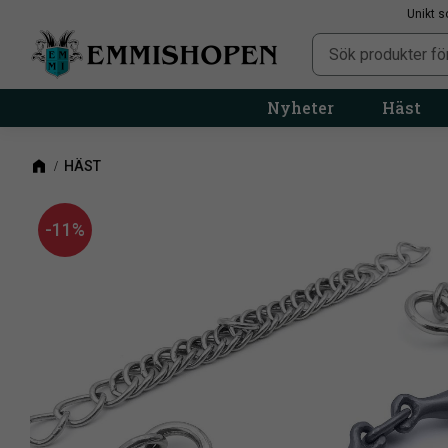
Unikt s
Nyheter
Häst
HÄST
11
%