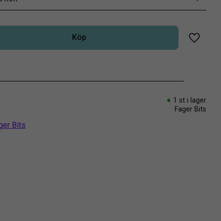
Köp
Lägg til
1 st i lager
Fager Bits
ger Bits