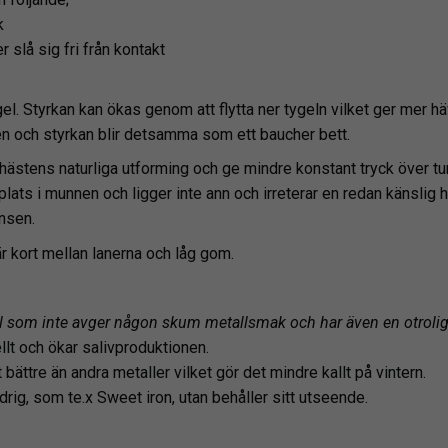
k
 slå sig fri från kontakt
el. Styrkan kan ökas genom att flytta ner tygeln vilket ger mer h
en och styrkan blir detsamma som ett baucher bett.
 hästens naturliga utforming och ge mindre konstant tryck över t
 plats i munnen och ligger inte ann och irreterar en redan känslig 
nsen.
 kort mellan lanerna och låg gom.
ial som inte avger någon skum metallsmak och har även en otrolig l
ellt och ökar salivproduktionen.
bättre än andra metaller vilket gör det mindre kallt på vintern.
ldrig, som te.x Sweet iron, utan behåller sitt utseende.