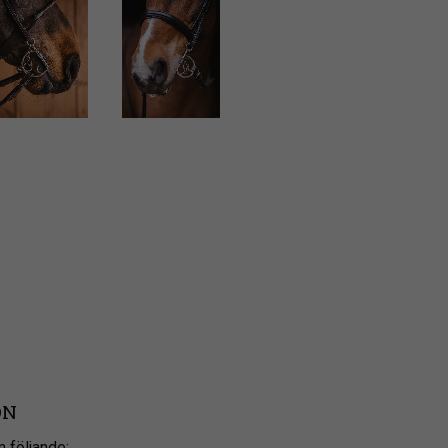
ON
 följande;