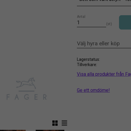
Antal
st
Lagerstatus
Tillverkare
Visa alla produkter från Fa
Ge ett omdöme!
Rutnätsvy
Listvy