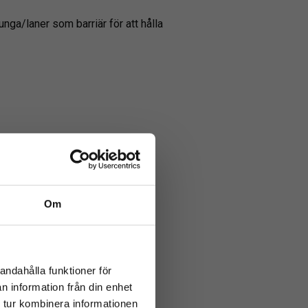
unga/laner som barriär för att hålla
Om
close
rev
andahålla funktioner för
n information från din enhet
 tur kombinera informationen