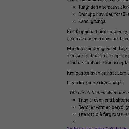
Tungriden alternativt star
Drar upp huvudet, försöker
Känslig tunga
Kim flippanbett rids med en tyg
delen av ringen försvinner häv
Mundelen är designad att följa
med kort mittplatta tar upp lite
mindre stumt och ökar accepta
Kim passar även en häst som är
Fasta krokar och kedja ingår.
Titan är ett fantastiskt mater
Titan är även anti bakteri
Behåller värmen betydligt 
Titanets blå färg rostar a
Godkänd för tävling? Kolla här