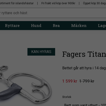
ortiment för islandshästar
Fri frakt vid köp över 900kr
Öppet köp 30 dag
Ryttare
Hund
Rea
Märken
Lage
Fagers Tita
KAN HYRAS
Bettet går att hyra i 14 daga
Nedsatt pris:
Ordinarie pris:
1 599
kr
1 799
kr
Storlek
Bett som varit uthyrt - 1