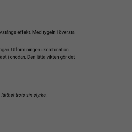
ävstångs effekt. Med tygeln i översta
ungan. Utforminingen i kombination
häst i onödan. Den lätta vikten gör det
ätthet trots sin styrka.