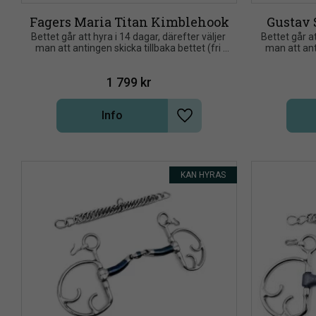
Fagers Maria Titan Kimblehook
Gustav
Bettet går att hyra i 14 dagar, därefter väljer 
Bettet går at
man att antingen skicka tillbaka bettet (fri 
man att anti
returfrakt) eller om man vill behålla bettet så 
returfrakt) e
dras hyrespriset av på köpesumman för 
dras hyres
1 799
kr
bettet. Fakturan justeras manuellt om Du 
bettet. Fak
väljer att hyra bettet, dvs. det kommer att 
väljer att 
stå hela priset när Du går till kassan men 
stå hela pr
Info
fakturan för hyran blir på 250 kronor. 
fakturan 
Lägg till i önskelista
Hyreskostnaden gäller för hyra av ett bett, 
Hyreskostnad
vill Du hyra ett annat bett så blir det en ny 
vill Du hyra
hyresperiod och en ny hyreskostnad, gör en 
hyresperiod 
ny beställning.Skriv hyra om Du önskar hyra 
ny beställni
bettet för 250 kronor i 14 dagar, fakturan 
bettet för 
KAN HYRAS
korrigeras då manuellt av oss.
korri