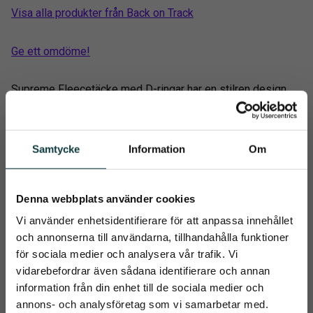
Visa alla produkter från Back on Track
Ge ett omdöme!
Supreme Fleecetäcke med D-ringar har en stilren design
med smarta funktioner. Perfekt täcke att använda i stallet,
under transport eller som svettäcke.
Welltex®-teknologin gör det dessutom fördelaktigt att
Samtycke
Information
Om
använda före och efter träning eller tävling. Mineralerna i
Welltex® reflekterar kroppsvärmen i form av infraröd
Denna webbplats använder cookies
energi, vilket kan öka blodcirkulationen och därmed stötta
hästens muskler och leder.
Vi använder enhetsidentifierare för att anpassa innehållet
och annonserna till användarna, tillhandahålla funktioner
Täcket har ett högkvalitativt fuktavledande fleecetyg med
för sociala medier och analysera vår trafik. Vi
hög andningsförmåga. Rundad kring halsen och förstärkt
vidarebefordrar även sådana identifierare och annan
med polyester och teddyfleece för att minimera risken för
information från din enhet till de sociala medier och
skav på manken.
close
annons- och analysföretag som vi samarbetar med.