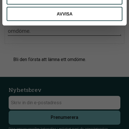
Du
AVVISA
Bli den första att lämna ett omdöme.
Nyhetsbrev
Prenumerera
Dina personuppgifter behandlas i enlighet med vår
integritetspolicy
.