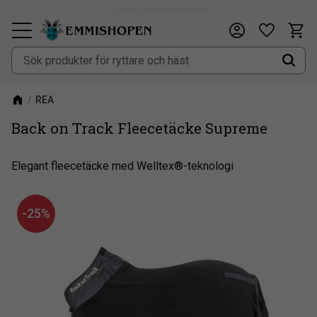
Fri frakt vid köp över 900kr
Kundv
Önskeli
Meny
REA
Back on Track Fleecetäcke Supreme
Elegant fleecetäcke med Welltex®-teknologi
25
%