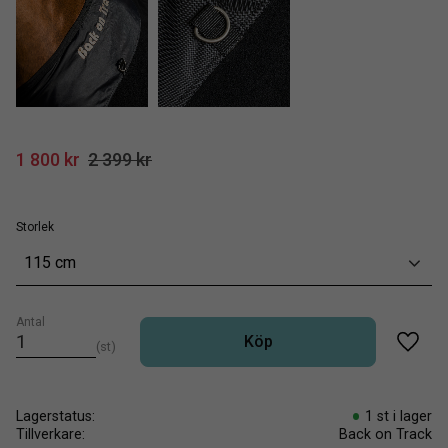
Nedsatt pris:
Ordinarie pris:
1 800
kr
2 399
kr
Storlek
115 cm
Antal
Köp
st
Lägg t
Lagerstatus
1 st i lager
Tillverkare
Back on Track