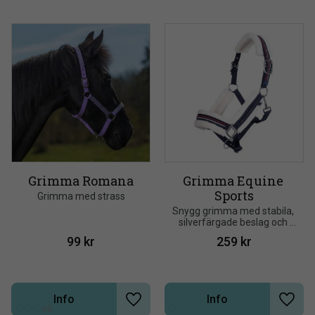
Grimma Romana
Grimma Equine 
Sports
Grimma med strass
Snygg grimma med stabila, 
silverfärgade beslag och 
karbinhake
99
kr
259
kr
Info
Info
Lägg till i önskelista
Lägg t
+3