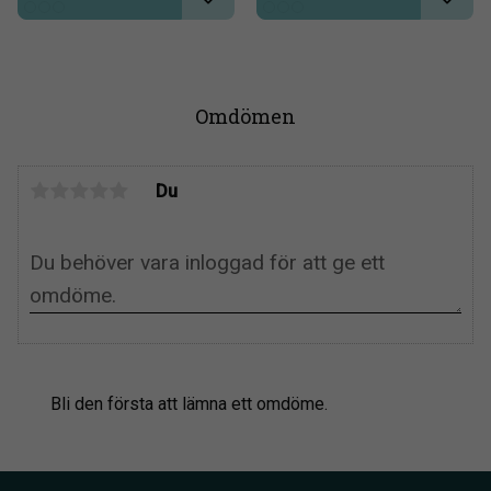
Lägg till i önskelista
Lägg t
Omdömen
Du
Bli den första att lämna ett omdöme.