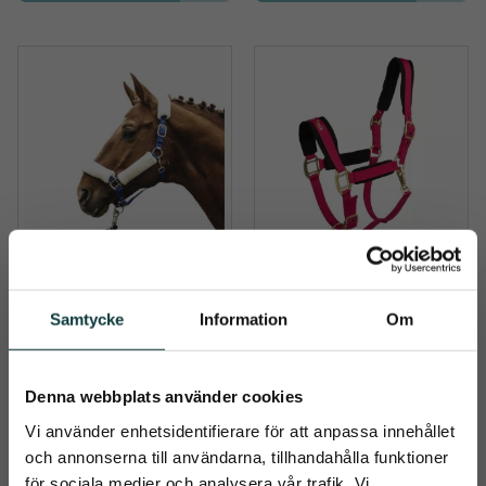
Grimma ”North 
Back on Track 
Pole”
Grimma Werano
Samtycke
Information
Om
Mysig grimma med teddy
Elegant grimma fodrad 
med Welltex®-teknologi
159
kr
399
kr
Denna webbplats använder cookies
Vi använder enhetsidentifierare för att anpassa innehållet
och annonserna till användarna, tillhandahålla funktioner
Info
Info
Lägg till i önskelista
Lägg t
för sociala medier och analysera vår trafik. Vi
+7