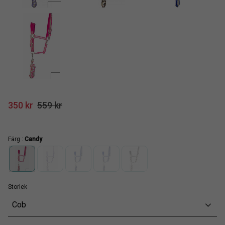
Nedsatt pris:
Ordinarie pris:
350
kr
559
kr
Färg :
Candy
Storlek
Cob