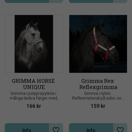
GRIMMA HORSE 
Grimma Rex 
UNIQUE
Reflexgrimma
Grimma i polypropylene i 
Gimma i nylon. 
många läckra färger med 
Reflexmaterial på sidor, nos 
mjukt ludd mot nos och 
och nackrem. Justerbar vid 
166
kr
159
kr
nacke
nos och nacke. Hake på 
käkrem.
Info
Info