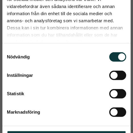
vidarebefordrar även sådana identifierare och annan
information från din enhet till de sociala medier och
close
annons- och analysföretag som vi samarbetar med.
18
%
Prenumerera på Emmishopens
Dessa kan i sin tur kombinera informationen med annan
nyhetsbrev
information som du har tillhandahållit eller som de har
samlat in när du har använt deras tjänster.
Det allra senaste direkt i din inkorg
S
Nödvändig
a
m
t
Inställningar
Prenumerera
y
Fodrad 
Repgrimma
Nylongrimma
c
Repgrimma mixade färger
Dina personuppgifter behandlas i enlighet med vår
integritetspolicy
.
k
Statistik
Fodrad grimma i 
polypropylene med 
e
spännen i silvermetall
119
kr
s
Marknadsföring
v
45
kr
55
kr
a
l
Info
Info