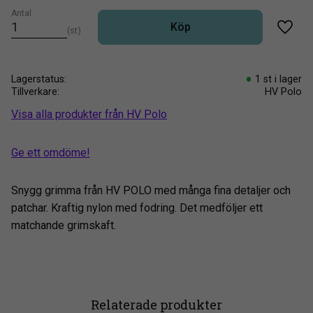
Antal
Köp
st
Lägg t
Lagerstatus
1 st i lager
Tillverkare
HV Polo
Visa alla produkter från HV Polo
Ge ett omdöme!
Snygg grimma från HV POLO med många fina detaljer och
patchar. Kraftig nylon med fodring. Det medföljer ett
matchande grimskaft.
Relaterade produkter