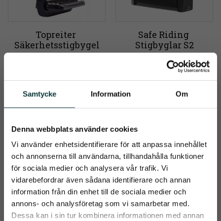
Topreiter 
Safe Riding 
Säkerhetsstigbygel
Stigbyglar S2
Säkerhetsstigbyglar 
Italienska Safe Riding har 
designade för optimal 
det innovativa och 
säkerhet och komfort
patenterade 360 graders-
4 599
kr
utlösningen, vilket 
minimerar risken att fastna 
2 050
kr
Samtycke
Information
Om
vid fall
Info
Info
Lägg till i önskelista
Lägg t
+2
Denna webbplats använder cookies
Vi använder enhetsidentifierare för att anpassa innehållet
och annonserna till användarna, tillhandahålla funktioner
för sociala medier och analysera vår trafik. Vi
vidarebefordrar även sådana identifierare och annan
information från din enhet till de sociala medier och
close
annons- och analysföretag som vi samarbetar med.
Prenumerera på Emmishopens
Dessa kan i sin tur kombinera informationen med annan