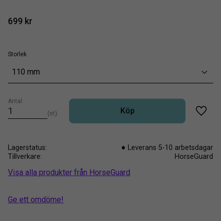
699
kr
Storlek
110 mm
Antal
Köp
st
Lägg t
Lagerstatus
Leverans 5-10 arbetsdagar
Tillverkare
HorseGuard
Visa alla produkter från HorseGuard
Ge ett omdöme!