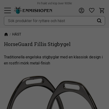
Fri frakt vid köp över 900kr
Kundv
Önskeli
Meny
HÄST
HorseGuard Fillis Stigbygel
​Traditionella engelska stigbyglar med en klassisk design i
en rostfri mörk metal-finish