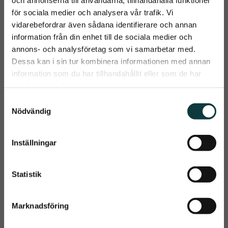
nosryggen
för sociala medier och analysera vår trafik. Vi
895
kr
679
kr
vidarebefordrar även sådana identifierare och annan
information från din enhet till de sociala medier och
Info
Info
Lägg till i önskelista
Lägg t
close
annons- och analysföretag som vi samarbetar med.
Prenumerera på Emmishopens
Dessa kan i sin tur kombinera informationen med annan
nyhetsbrev
information som du har tillhandahållit eller som de har
samlat in när du har använt deras tjänster.
Det allra senaste direkt i din inkorg
S
Nödvändig
a
m
t
Inställningar
Prenumerera
y
c
Dina personuppgifter behandlas i enlighet med vår
integritetspolicy
.
k
Statistik
Kombinerad 
e
nosgrimma 
s
Hrimnir Fire and 
Marknadsföring
Tjock mjuk padding över 
v
nosrygg och käke för extra 
Ice
a
komfort och bättre 