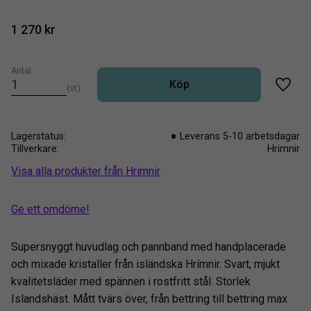
1 270
kr
Antal
Köp
st
Lägg t
Lagerstatus
Leverans 5-10 arbetsdagar
Tillverkare
Hrimnir
Visa alla produkter från Hrimnir
Ge ett omdöme!
Supersnyggt huvudlag och pannband med handplacerade
och mixade kristaller från isländska Hrímnir. Svart, mjukt
kvalitetsläder med spännen i rostfritt stål. Storlek
Islandshäst. Mått tvärs över, från bettring till bettring max