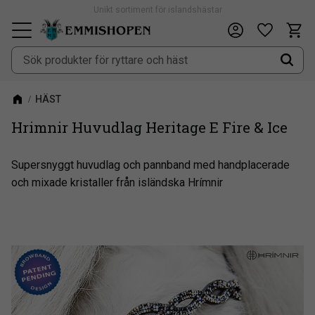
Unikt sortiment för islandshästar
Fri frakt vid köp över 900kr
Kundv
Önskeli
Meny
HÄST
Hrimnir Huvudlag Heritage E Fire & Ice
Supersnyggt huvudlag och pannband med handplacerade
och mixade kristaller från isländska Hrímnir