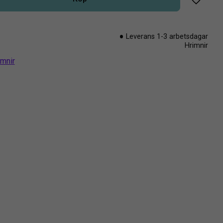
Lägg til
Leverans 1-3 arbetsdagar
Hrimnir
imnir