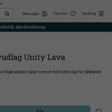
ar
Kundvag
Önskelista
Favoriter
Varukorg
Mina sidor
rbutik, djurförsäkring
udlag Unity Lava
 Högkvalitativt läder insmort med extra olja för hållbarhet
Köp