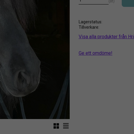
st
Lagerstatus
Tillverkare
Visa alla produkter från Hr
Ge ett omdöme!
Rutnätsvy
Listvy