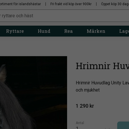
ortiment för islandshästar
Fri frakt vid köp över 900kr
Öppet köp 30 dag
Ryttare
Hund
Rea
Märken
Lage
Hrimnir Huv
Hrimnir Huvudlag Unity Lava
och mjukhet
1 290
kr
Antal