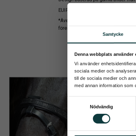
EUIPO registrerad design
*Även vid normal användning kan det 
föremål (t.ex. stallvägg, staket etc.).
Samtycke
Pren
Denna webbplats använder 
Vi använder enhetsidentifierar
Det allra 
sociala medier och analysera 
till de sociala medier och a
med annan information som du 
S
Nödvändig
a
Dina personu
m
t
y
c