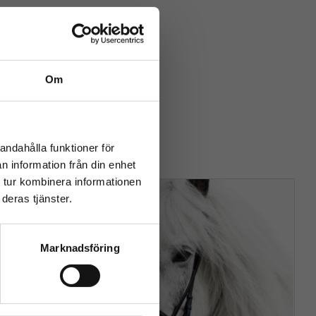
ggar huvudet på benen eller andra
Om
close
rev
andahålla funktioner för
n information från din enhet
 tur kombinera informationen
deras tjänster.
Marknadsföring