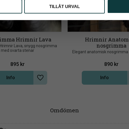
TILLÅT URVAL
imma Hrimnir Lava
Hrimnir Anatomi
nosgrimma
rimnir Lava, snygg nosgrimma 
med svarta stenar
Elegant anatomisk nosgrimma 
895
kr
890
kr
Info
Info
Lägg till i önskelista
Omdömen