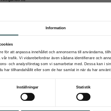
förväntas att enskilda stenar faller ut, eftersom hästar ofta gnu
Information
umerera på Emmishopens nyhetsb
cookies
Relaterade produkter
e för att anpassa innehållet och annonserna till användarna, tillh
senaste direkt i din inkorg
vår trafik. Vi vidarebefordrar även sådana identifierare och anna
nnons- och analysföretag som vi samarbetar med. Dessa kan i sin
har tillhandahållit eller som de har samlat in när du har använt 
Prenumerera
Inställningar
Statistik
ppgifter behandlas i enlighet med vår
integritetspolicy
.