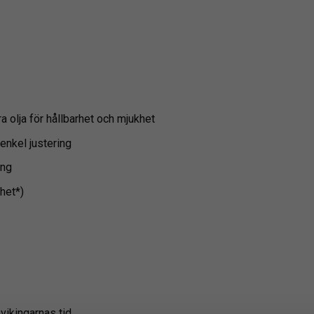
a olja för hållbarhet och mjukhet
 enkel justering
ing
het*)
vikingarnas tid