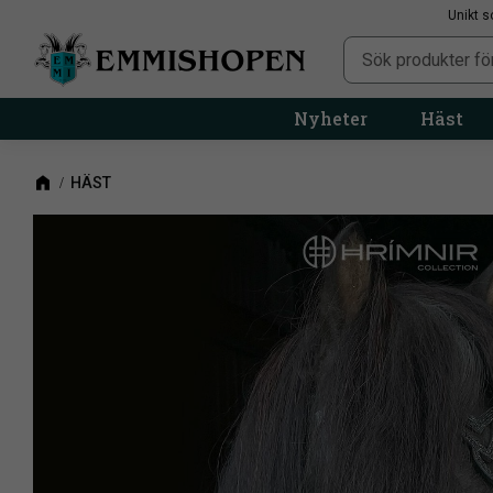
Unikt s
Nyheter
Häst
HÄST