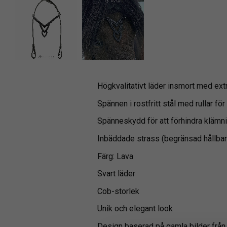
Högkvalitativt läder insmort med extr
Spännen i rostfritt stål med rullar för
Spänneskydd för att förhindra klämn
Inbäddade strass (begränsad hållbar
Färg: Lava
Svart läder
Cob-storlek
Unik och elegant look
Design baserad på gamla bilder från 