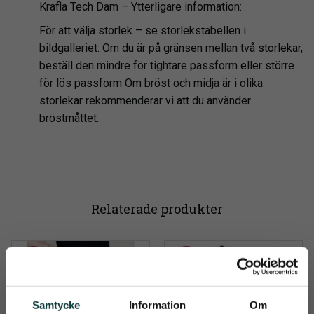
Krafla Tech Dam – Ytterligare information:
För att välja storlek – se storlekstabellen i
bildgalleriet:
Om du är på gränsen mellan två storlekar,
beställ den mindre för tightare passform eller större
för lös passform Om bröst och midja är i olika
storlekar rekommenderar vi att du använder
bröstmåttet.
Relaterade produkter
15
%
42
%
Samtycke
Information
Om