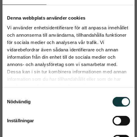
Denna webbplats använder cookies
Vi använder enhetsidentifierare för att anpassa innehållet
och annonserna till användarna, tillhandahålla funktioner
Fagers Freya 
Tävlingskavaj
Ridbyxor
för sociala medier och analysera vår trafik. Vi
Tävlingskavaj med 
andasfunktion, 
vidarebefordrar även sådana identifierare och annan
Fagers Freya Ridbyxor ser 
skräddarsydd. Skrynkelfri
inte bara stilrena och 
information från din enhet till de sociala medier och
snygga ut, utan är också 
1 099
kr
1 299
kr
350
kr
599
kr
close
annons- och analysföretag som vi samarbetar med.
väldigt bekväma
Prenumerera på Emmishopens
Dessa kan i sin tur kombinera informationen med annan
nyhetsbrev
information som du har tillhandahållit eller som de har
samlat in när du har använt deras tjänster.
Info
Info
Det allra senaste direkt i din inkorg
Lägg till i önskelista
Lägg t
+3
S
Nödvändig
a
m
70
%
t
Inställningar
Prenumerera
y
c
Dina personuppgifter behandlas i enlighet med vår
integritetspolicy
.