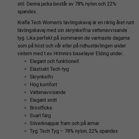
stil. Denna jacka består av 78% nylon och 22%
spandex.
Krafla Tech Women’s tävlingskavaj är en riktig året runt
tävlingskavaj med sin skrynkelfria vattenavvisande
tyg. Lika perfekt på sommaren de varmaste dagarna
som på höst och vår eller på ridhustävlingen under
vintern med t ex Hrímnirs baselayer Elding under..
Elegant och funktionell
Elastiskt Tech-tyg
Skrynkelfri
Hög komfort
Vattenavvisande
Elegant snitt
Bröstficka
Svart färg
Silverknappar fram och på ärmar
Tyg: Tech Tyg – 78% nylon, 22% spandex