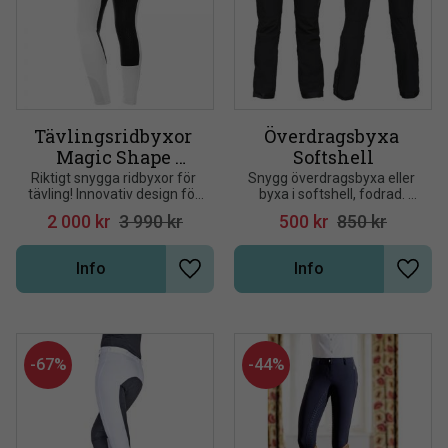
Tävlingsridbyxor 
Överdragsbyxa 
Magic Shape 
Softshell
silicon Top Reiter
Riktigt snygga ridbyxor för 
Snygg överdragsbyxa eller 
tävling! Innovativ design för 
byxa i softshell, fodrad. 
maximal passform, 
Bred resår i svanken. Svart
2 000
kr
3 990
kr
500
kr
850
kr
funktion och utseende. 
Mycket lätta. Praktisk, tunn 
softshell från Schoell
Info
Info
Lägg till i önskelista
Lägg t
67
%
44
%