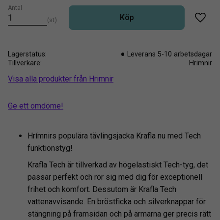
Antal
Köp
st
Lägg t
Lagerstatus
Leverans 5-10 arbetsdagar
Tillverkare
Hrimnir
Visa alla produkter från Hrimnir
Ge ett omdöme!
Hrímnirs populära tävlingsjacka Krafla nu med Tech
funktionstyg!
Krafla Tech är tillverkad av högelastiskt Tech-tyg, det
passar perfekt och rör sig med dig för exceptionell
frihet och komfort. Dessutom är Krafla Tech
vattenavvisande. En bröstficka och silverknappar för
stängning på framsidan och på ärmarna ger precis rätt