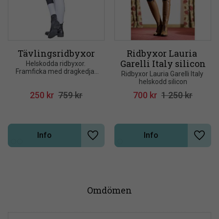
Tävlingsridbyxor
Ridbyxor Lauria 
Garelli Italy silicon
Helskodda ridbyxor. 
Framficka med dragkedja. 
Ridbyxor Lauria Garelli Italy 
Kardborreknäppning nedtill. 
helskodd silicon
Hög kvalitet 60% polyester, 
250
kr
759
kr
700
kr
1 250
kr
35% bomull och 5% elastan
Info
Info
Lägg till i önskelista
Lägg t
Omdömen