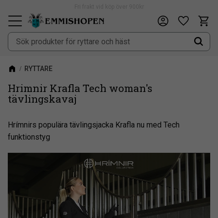
Fri frakt vid köp över 900kr
Kundv
Önskeli
Meny
RYTTARE
Hrimnir Krafla Tech woman's
tävlingskavaj
Hrímnirs populära tävlingsjacka Krafla nu med Tech
funktionstyg