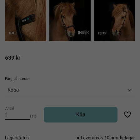
639
kr
Färg på stenar
Rosa
Antal
Köp
st
Lägg t
Lagerstatus
Leverans 5-10 arbetsdagar