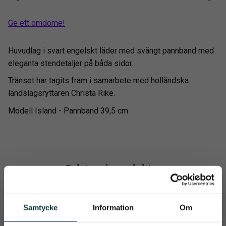
Ge ett omdöme!
Huvudlag i svart engelskt läder med svängt pannband med
eleganta stendetaljer på båda sidor.
Tränset har tagits fram i samarbete med holländska
landslagsryttaren Christa Rike.
Modell Island - Pannband 39,5 cm
Relaterade produkter
Samtycke
Information
Om