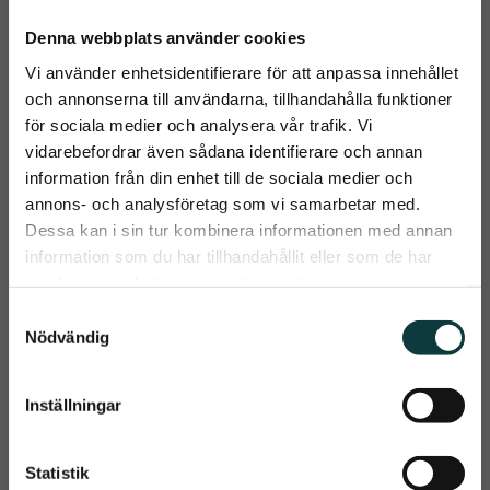
Denna webbplats använder cookies
Vi använder enhetsidentifierare för att anpassa innehållet
och annonserna till användarna, tillhandahålla funktioner
för sociala medier och analysera vår trafik. Vi
vidarebefordrar även sådana identifierare och annan
Supergriptygel 
Nosgrimma 
information från din enhet till de sociala medier och
Edition by Christa
Edition by Christa
close
annons- och analysföretag som vi samarbetar med.
Svart supergriptygel med 
Låg nosgrimma i svart 
Prenumerera på Emmishopens
Dessa kan i sin tur kombinera informationen med annan
stopper för bättre grepp. 
engelskt läder med 
Läderfinish i ändarna och i 
silverspännen. Med 
nyhetsbrev
information som du har tillhandahållit eller som de har
399
kr
629
kr
mitten med silverspännen. 
eleganta stendetaljer i rosa 
samlat in när du har använt deras tjänster.
Med eleganta stendetaljer i 
eller blå nyanser på båda 
Det allra senaste direkt i din inkorg
rosa eller blå
sidor
Info
Info
S
Lägg till i önskelista
Lägg t
Nödvändig
a
m
t
Inställningar
Prenumerera
y
c
Dina personuppgifter behandlas i enlighet med vår
integritetspolicy
.
k
Statistik