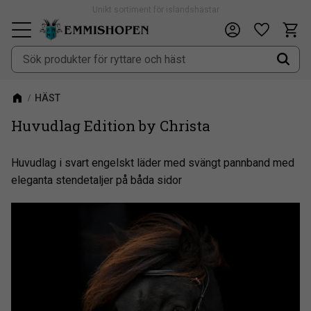
Unikt sortiment för islandshästar
Fri frakt vid köp över 900kr
Kundv
Önskeli
Meny
HÄST
Huvudlag Edition by Christa
Huvudlag i svart engelskt läder med svängt pannband med
eleganta stendetaljer på båda sidor