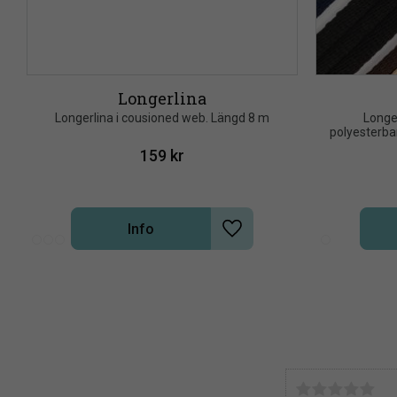
Longerlina
Longerlina i cousioned web. Längd 8 m
Longe
polyesterba
159
kr
Info
Lägg till i önskelista