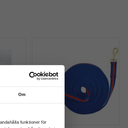
Om
close
rev
andahålla funktioner för