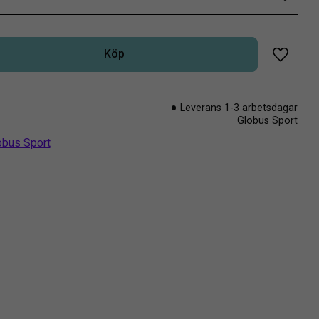
Köp
Lägg til
Leverans 1-3 arbetsdagar
Globus Sport
lobus Sport