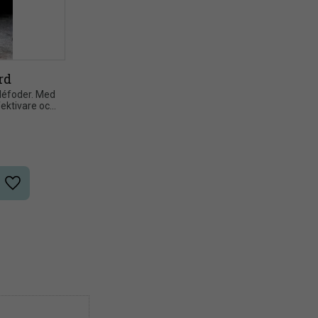
rd
éfoder. Med 
fektivare och 
orden
Lägg till i önskelista