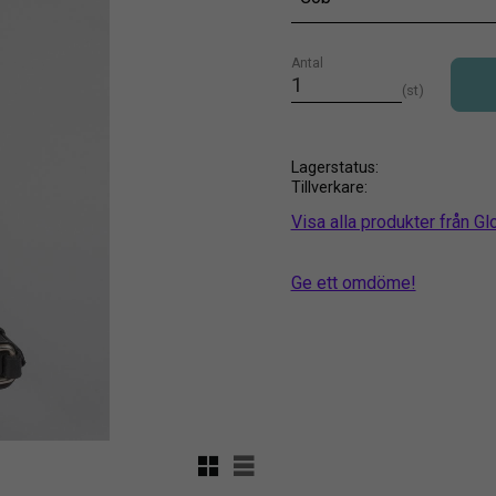
Antal
st
Lagerstatus
Tillverkare
Visa alla produkter från G
Ge ett omdöme!
Rutnätsvy
Listvy