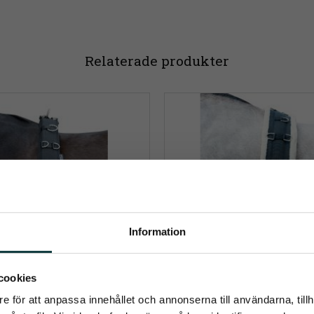
Relaterade produkter
Information
umerera på Emmishopens nyhetsb
cookies
e för att anpassa innehållet och annonserna till användarna, tillh
senaste direkt i din inkorg