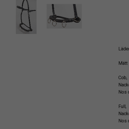
Läder
Mätt 
Cob,
Nack
Nos 
Full,
Nack
Nos 