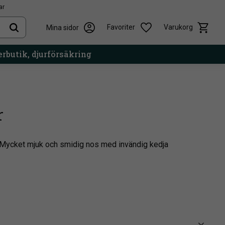
ar
Kundvag
Önskelista
Favoriter
Varukorg
Mina sidor
rbutik, djurförsäkring
r
. Mycket mjuk och smidig nos med invändig kedja