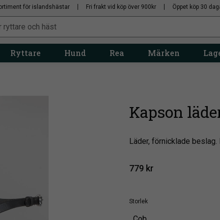
ortiment för islandshästar
Fri frakt vid köp över 900kr
Öppet köp 30 dag
Ryttare
Hund
Rea
Märken
Lage
Kapson läde
Läder, förnicklade beslag
779
kr
Storlek
Cob