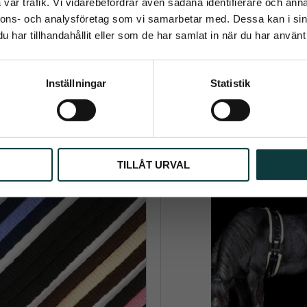
vår trafik. Vi vidarebefordrar även sådana identifierare och anna
Longergjord
Longergjord -comfort
nnons- och analysföretag som vi samarbetar med. Dessa kan i sin
storlek cob/ful
gjord med neoprene. Svart.
har tillhandahållit eller som de har samlat in när du har använt 
Longeringsgjord med mjuk
Prenumerera
699
kr
439
kr
Inställningar
Statistik
ppgifter behandlas i enlighet med vår
integritetspolicy
.
Info
Info
Lägg till i önskelista
TILLÅT URVAL