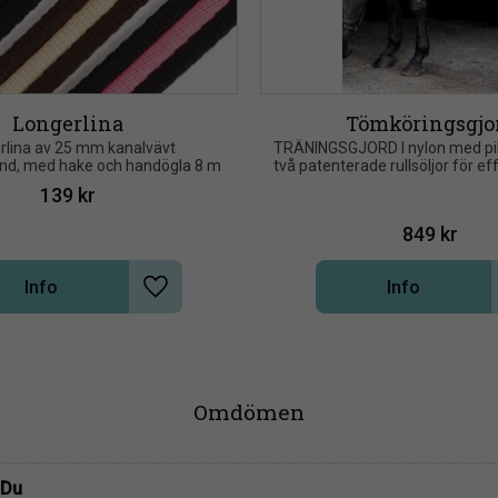
Longerlina
Tömköringsgjo
rlina av 25 mm kanalvävt 
TRÄNINGSGJORD I nylon med pil
nd, med hake och handögla​ 8 m
två patenterade rullsöljor för ef
enklare dragning av gj
139
kr
849
kr
Info
Info
Lägg till i önskelista
Omdömen
Du