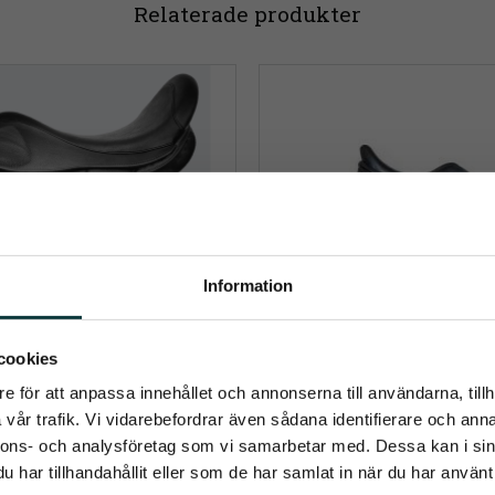
Relaterade produkter
Information
umerera på Emmishopens nyhetsb
cookies
e för att anpassa innehållet och annonserna till användarna, tillh
senaste direkt i din inkorg
vår trafik. Vi vidarebefordrar även sådana identifierare och anna
öltrider Hybrid
Töltrider Sag
nnons- och analysföretag som vi samarbetar med. Dessa kan i sin
rid är just en hybrid, en blanding 
Töltriders Saga är en sadel de
har tillhandahållit eller som de har samlat in när du har använt 
 Saga. Sadeln har samma säte 
optimal komfort för både häst 
och Sagas kappor och knästöd