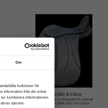
Om
close
rev
andahålla funktioner för
n information från din enhet
a
Töltrider Kvikur
 tur kombinera informationen
signad för 
Töltrider Kvikur är designad för optimal 
deras tjänster.
och ryttare
komfort för både häst och ryttare