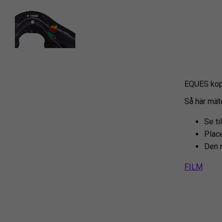
EQUES kopp
Så här mät
Se ti
Place
Den r
FILM