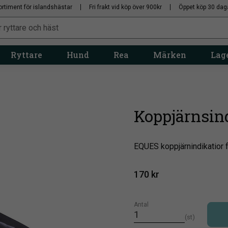
ortiment för islandshästar
Fri frakt vid köp över 900kr
Öppet köp 30 dag
Ryttare
Hund
Rea
Märken
Lage
Koppjärnsin
EQUES koppjärnindikatior 
170
kr
Antal
st