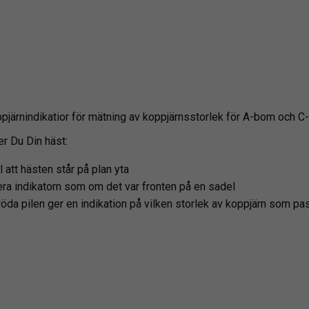
järnindikatior för mätning av koppjärnsstorlek för A-bom och C
er Du Din häst:
ll att hästen står på plan yta
ra indikatorn som om det var fronten på en sadel
öda pilen ger en indikation på vilken storlek av koppjärn som pa