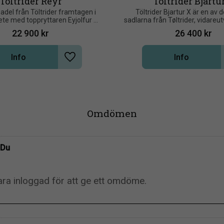
Töltrider Reyr
Töltrider Bjartu
adel från Töltrider framtagen i 
Töltrider Bjartur X är en av d
e med toppryttaren Eyjolfur 
sadlarna från Tøltrider, vidareut
Thorsteinsson
vanliga Bjartur
22 900
kr
26 400
kr
Info
Info
Lägg till i önskelista
Omdömen
Du