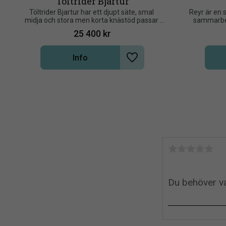
Töltrider Bjartur
Töltrider Bjartur har ett djupt säte, smal 
Reyr är en s
midja och stora men korta knästöd passar 
sammarbet
utmärkt för dej som har långa ben
25 400
kr
Info
Lägg till i önskelista