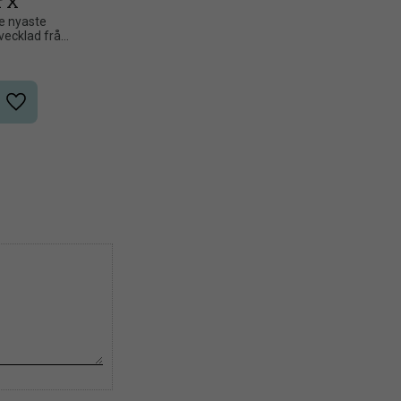
r X
e nyaste 
vecklad från 
Lägg till i önskelista