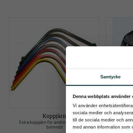
Samtycke
Pren
Denna webbplats använder 
Vi använder enhetsidentifierar
Det allra 
sociala medier och analysera 
Koppjärn
T
till de sociala medier och a
Extra koppjärn för ändring av sadelns 
Töltrider Hyb
med annan information som du 
bomvidd
av Reyr och
som Reyr 