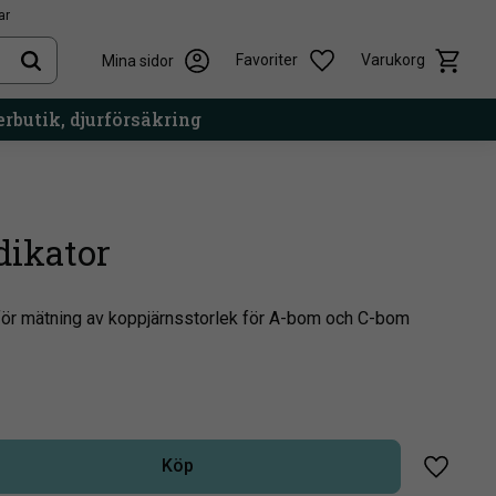
ar
Kundvag
Önskelista
Favoriter
Varukorg
Mina sidor
rbutik, djurförsäkring
dikator
för mätning av koppjärnsstorlek för A-bom och C-bom
Köp
Lägg til