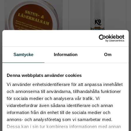
Samtycke
Information
Om
Läderbalsam Ekol
Läderbalsam K9
Läderbalsam "ekol" 385 g.
K9 Leather Balm & 
Moisturizer är ett 
Denna webbplats använder cookies
snabbabsorberande 
119
kr
169
kr
läderfett som är baserat på 
Vi använder enhetsidentifierare för att anpassa innehållet
lanolin och sheasmör
och annonserna till användarna, tillhandahålla funktioner
Info
Info
Lägg till i önskelista
Lägg t
för sociala medier och analysera vår trafik. Vi
vidarebefordrar även sådana identifierare och annan
information från din enhet till de sociala medier och
close
annons- och analysföretag som vi samarbetar med.
Prenumerera på Emmishopens
Dessa kan i sin tur kombinera informationen med annan