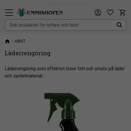
Fri frakt vid köp över 900kr
Kundv
Önskeli
Meny
HÄST
Läderrengöring
Läderrengöring som effektivt löser fett och smuts på läder
och syntetmaterial