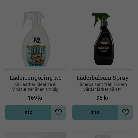
Läderrengöring K9
Läderbalsam Spray
K9 Leather Cleanse & 
Läderbalsam från Trikem 
Moisturizer är en smidig 
vårdar lädret på ett 
och effektiv lädertvätt 
skonsamt sätt
169
kr
95
kr
avsedd för att avlägsna 
både ytlig och djupt ingrodd 
smuts från läderprodukter
Info
Info
Lägg till i önskelista
Lägg t