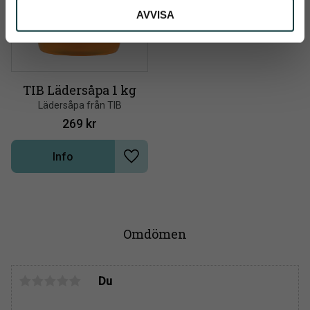
AVVISA
TIB Lädersåpa 1 kg
Lädersåpa från TIB
269
kr
Info
Lägg till i önskelista
Omdömen
Du