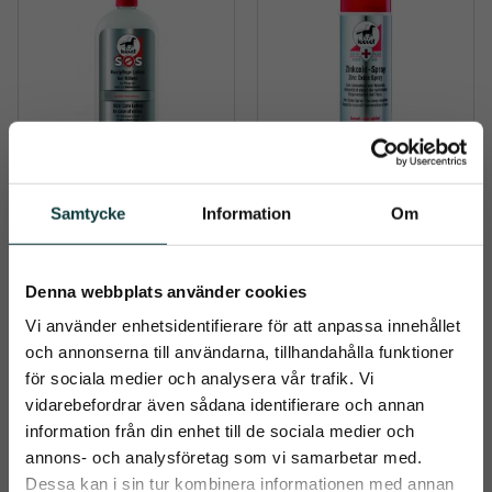
LEOVET SOS SKIN 
LEOVET FIRST AID 
Samtycke
Information
Om
CARE LOTION IN 
ZINKOXID SPRAY 
CASE OF MITES 500 
200 ML
​SOS SKIN CARE LOTION – 
First Aid Zinc Oxide Spray 
INTENSIV HUDVÅRD VID 
är en effektiv sårspray som 
ML
KVALSTER OCH 
skyddar och vårdar känslig 
Denna webbplats använder cookies
209
kr
169
kr
PARASITANGREPP
hud
Vi använder enhetsidentifierare för att anpassa innehållet
och annonserna till användarna, tillhandahålla funktioner
Info
Info
Lägg till i önskelista
Lägg t
för sociala medier och analysera vår trafik. Vi
vidarebefordrar även sådana identifierare och annan
information från din enhet till de sociala medier och
close
annons- och analysföretag som vi samarbetar med.
Prenumerera på Emmishopens
Dessa kan i sin tur kombinera informationen med annan