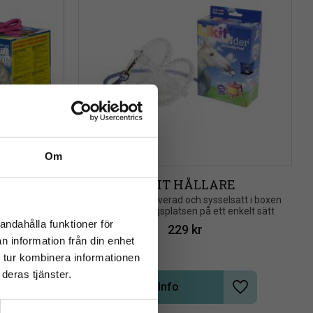
Om
close
REAKER
LIKIT HÅLLARE
rev
nde och 
​Håll din häst aktiverad och sysselsatt i boxen 
 för att 
eller på tävlingsplatsen på ett enkelt sätt
a negativa 
andahålla funktioner för
229
kr
itning
n information från din enhet
 tur kombinera informationen
deras tjänster.
Info
Lägg till i önskelista
Lägg till i önsk
+1