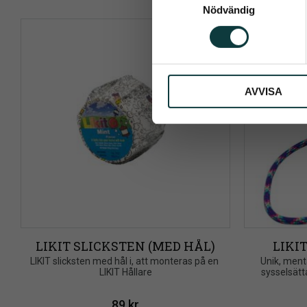
Nödvändig
a
Dina personu
m
t
y
c
AVVISA
k
e
s
v
a
l
LIKIT SLICKSTEN (MED HÅL)
LIKI
LIKIT slicksten med hål i, att monteras på en 
​Unik, ment
LIKIT Hållare
sysselsät
89
kr