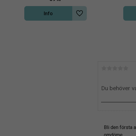
Info
Lägg till i önskelista
Bli den första a
omdöme.