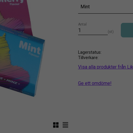
Mint
Antal
st
Lagerstatus
Tillverkare
Visa alla produkter från Lik
Ge ett omdöme!
Rutnätsvy
Listvy