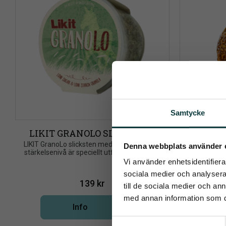
Samtycke
LIKIT GRANOLO SLICKSTEN
LIKIT G
Pren
​LIKIT GranoLo slicksten med låg socker och 
Denna webbplats använder 
stärkelsenivå är speciellt utformad för den 
LIKIT Gran
känsliga hästen
Vi använder enhetsidentifierar
populära g
Det allra 
sociala medier och analysera 
139
kr
till de sociala medier och a
med annan information som du 
Info
Lägg till i önskelista
S