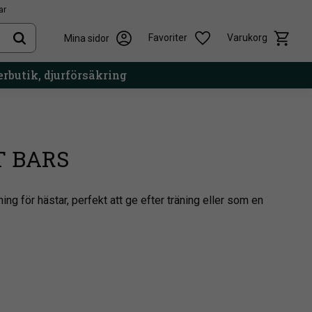
ar
Kundvag
Önskelista
Favoriter
Varukorg
Mina sidor
rbutik, djurförsäkring
T BARS
ning för hästar, perfekt att ge efter träning eller som en