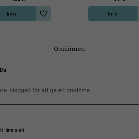
Info
Info
Lägg till i önskelista
Omdömen
Du
tt lämna ett