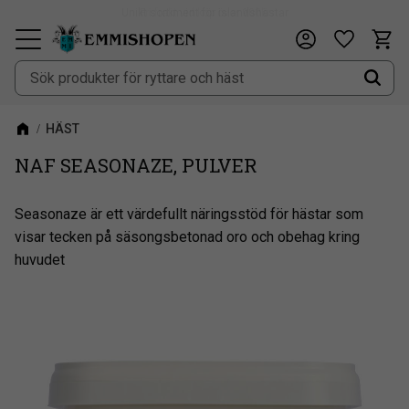
Fri frakt vid köp över 900kr
Kundv
Önskeli
Meny
HÄST
NAF SEASONAZE, PULVER
Seasonaze är ett värdefullt näringsstöd för hästar som
visar tecken på säsongsbetonad oro och obehag kring
huvudet