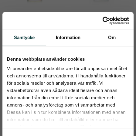
LEOVET BIOTIN 
LEOVET 
PLUS 3 1000 ML
RESPIRATORY 
SYRUP 1000 ML
​BIOTIN PLUS 3 – FÖR SUND 
RESPIRATORY SYRUP – 
HOVTILLVÄXT OCH 
NATURLIGT 
STARKARE HOVHORN
ANDNINGSSTÖD & 
Samtycke
Information
Om
439
kr
399
kr
IMMUNFÖRSVAR
Info
Info
Lägg till i önskelista
Lägg t
Denna webbplats använder cookies
Vi använder enhetsidentifierare för att anpassa innehållet
och annonserna till användarna, tillhandahålla funktioner
för sociala medier och analysera vår trafik. Vi
vidarebefordrar även sådana identifierare och annan
information från din enhet till de sociala medier och
close
annons- och analysföretag som vi samarbetar med.
Prenumerera på Emmishopens
Dessa kan i sin tur kombinera informationen med annan
nyhetsbrev
information som du har tillhandahållit eller som de har
samlat in när du har använt deras tjänster.
Det allra senaste direkt i din inkorg
S