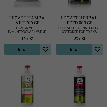
LEOVET HAMBA-
LEOVET HERBAL 
VET 700 GR
FEED 800 GR
HAMBA VET – 
​HERBAL FEED – NATURLIGT 
IMMUNFÖRSVAR I VARJE 
ÖRTFODER FÖR FRISKA 
TUGGA
LUFTVÄGAR!
199
kr
359
kr
Info
Info
Lägg till i önskelista
Lägg t