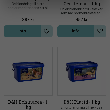
Gentleman - 1 kg
​Örtblandning till äldre 
hästar med tendens att bli 
​En örtblandning till valacker 
stela i leder och muskulatur, 
som har hormonrelaterade 
särskilt vid kalla och våta 
problem
387
kr
457
kr
vintermorgnar
Info
Info
Lägg till i önskelista
Lägg t
D&H Echinacea - 1 
D&H Placid - 1 kg
kg
​En örtblandning till nervösa 