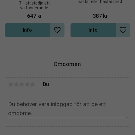
hästar eller hästar med 
​Till att stödja ett 
tendens till stress
välfungerande 
immunförsvar
647
kr
387
kr
Info
Info
Lägg till i önskelista
Lägg t
Omdömen
Du