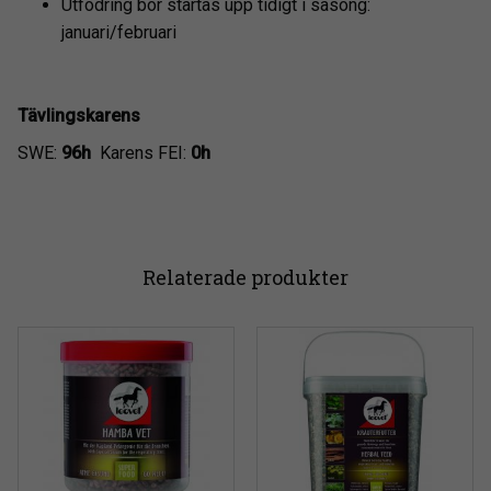
Utfodring bör startas upp tidigt i säsong:
januari/februari
Tävlingskarens
SWE:
96h
Karens FEI:
0h
Relaterade produkter