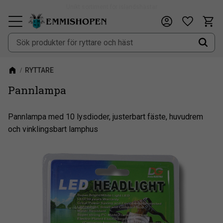
Fri frakt vid köp över 900kr
Kundv
Önskeli
Meny
RYTTARE
Pannlampa
Pannlampa med 10 lysdioder, justerbart fäste, huvudrem
och vinklingsbart lamphus