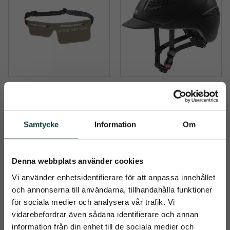
Magväska 
Uvex Exxential III
Mountainhorse
Uvex Exxential III är en lätt 
ridhjälm med bästa 
Smart justerbar väska, lätt 
passform
vikt, ger snabb åtkomst till 
Samtycke
Information
Om
din mobil och mer.
199
kr
1 799
kr
Denna webbplats använder cookies
Info
Info
Vi använder enhetsidentifierare för att anpassa innehållet
Lägg till i önskelista
Lägg t
+2
+1
och annonserna till användarna, tillhandahålla funktioner
för sociala medier och analysera vår trafik. Vi
vidarebefordrar även sådana identifierare och annan
37
%
information från din enhet till de sociala medier och