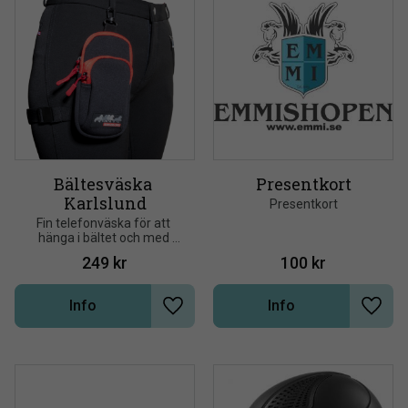
Bältesväska 
Presentkort
Karlslund
Presentkort
Fin telefonväska för att 
hänga i bältet och med 
elastisk benrem, för stor 
249
kr
100
kr
stabilitet under ridning
Info
Info
Lägg till i önskelista
Lägg t