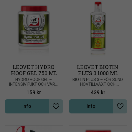
LEOVET HYDRO 
LEOVET BIOTIN 
HOOF GEL 750 ML
PLUS 3 1000 ML
​HYDRO HOOF GEL – 
​BIOTIN PLUS 3 – FÖR SUND 
INTENSIV FUKT OCH VÅRD 
HOVTILLVÄXT OCH 
FÖR FRISKA HOVAR
STARKARE HOVHORN
159
kr
439
kr
Info
Info
Lägg till i önskelista
Lägg t