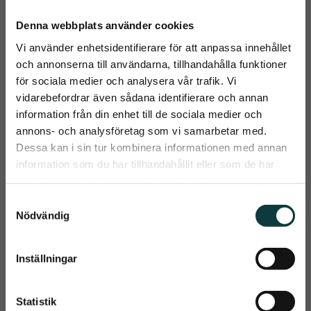
Denna webbplats använder cookies
Vi använder enhetsidentifierare för att anpassa innehållet
och annonserna till användarna, tillhandahålla funktioner
för sociala medier och analysera vår trafik. Vi
vidarebefordrar även sådana identifierare och annan
information från din enhet till de sociala medier och
Leovet Huflab 
Leovet Frogmedic 
close
annons- och analysföretag som vi samarbetar med.
Elastic Cream
Spray
Prenumerera på Emmishopens
Dessa kan i sin tur kombinera informationen med annan
​Elastic Cream – För starka, 
​FrogMedic är en kraftfull 
nyhetsbrev
elastiska och glänsande 
lösning framtagen speciellt 
information som du har tillhandahållit eller som de har
hovar
för akuta fall av strålröta
219
kr
299
kr
samlat in när du har använt deras tjänster.
Det allra senaste direkt i din inkorg
S
Info
Info
Nödvändig
a
Lägg till i önskelista
Lägg t
m
t
Inställningar
Prenumerera
y
c
Dina personuppgifter behandlas i enlighet med vår
integritetspolicy
.
k
Statistik