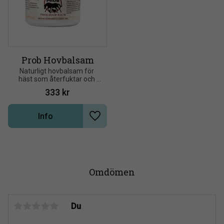
Prob Hovbalsam
Naturligt hovbalsam för 
häst som återfuktar och 
ger glans – säker att 
333
kr
använda inför tävling
Info
Lägg till i önskelista
Omdömen
Du