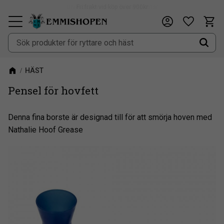
Fri frakt vid köp över 900kr
Kundv
Önskeli
Meny
HÄST
Pensel för hovfett
​Denna fina borste är designad till för att smörja hoven med
Nathalie Hoof Grease