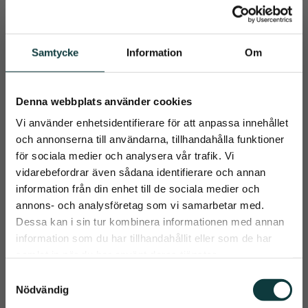
Samtycke
Information
Om
Relaterade produkter
Denna webbplats använder cookies
Vi använder enhetsidentifierare för att anpassa innehållet
och annonserna till användarna, tillhandahålla funktioner
för sociala medier och analysera vår trafik. Vi
vidarebefordrar även sådana identifierare och annan
information från din enhet till de sociala medier och
close
annons- och analysföretag som vi samarbetar med.
Prenumerera på Emmishopens
Dessa kan i sin tur kombinera informationen med annan
nyhetsbrev
Grimskaft 
Grimskaft 2 m.
information som du har tillhandahållit eller som de har
rundflätat 3,5 m
samlat in när du har använt deras tjänster.
2 meter grimskaft med 
Det allra senaste direkt i din inkorg
läderändar
Rundflätat grimskaft 3,5 m. 
S
Matchande till repgrimma
Nödvändig
a
229
kr
129
kr