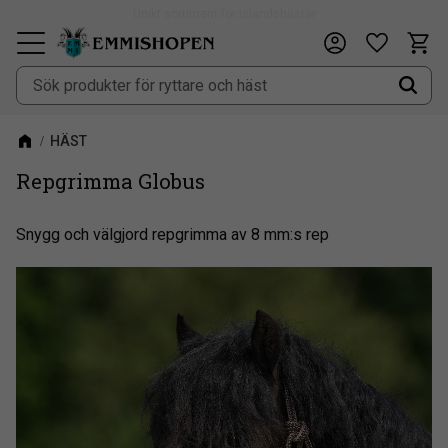
Fri frakt vid köp över 900kr
Kundv
Önskeli
Meny
HÄST
Repgrimma Globus
Snygg och välgjord repgrimma av 8 mm:s rep