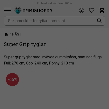
Fri frakt vid köp över 900kr
Kundv
Önskeli
Meny
HÄST
Super Grip tyglar
Super grip tyglar med invävda gummitrådar, martingalfluga.
Full; 270 cm, Cob; 240 cm, Ponny; 210 cm
65
%