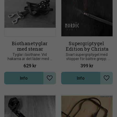
Biothanetyglar 
Supergriptygel 
med stenar
Edition by Christa
Tyglar i biothane. Vid 
Svart supergriptygel med 
hakarna är det läder med 5 
stopper för bättre grepp. 
diamanter. Hakar i silver
Läderfinish i ändarna och i 
629
kr
399
kr
mitten med silverspännen. 
Med eleganta stendetaljer i 
rosa eller blå
Info
Info
Lägg till i önskelista
Lägg t