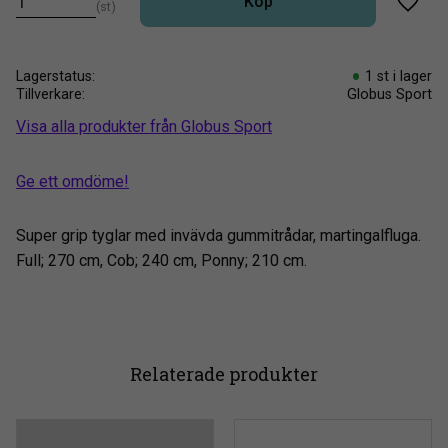
Köp
st
Lägg t
Lagerstatus
1 st i lager
Tillverkare
Globus Sport
Visa alla produkter från Globus Sport
Ge ett omdöme!
Super grip tyglar med invävda gummitrådar, martingalfluga.
Full; 270 cm, Cob; 240 cm, Ponny; 210 cm.
Relaterade produkter