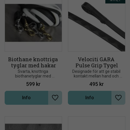
Biothane knottriga 
Velociti GARA 
tyglar med hakar
Pulse Grip Tygel
Svarta, knottriga 
Designade för att ge stabil 
biothanetyglar med 
kontakt mellan hand och 
snabbspännen eller hakar i 
tygel och förbättrad 
599
kr
495
kr
stål eller mässing. 245 cm. 
kommunikation med hästen
Från Nordic Horse
Info
Info
Lägg till i önskelista
Lägg t