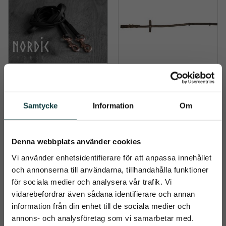
Biothanetygel med 
Lädertyglar
stopper och hakar
½" lädertyglar med stolpar 
Samtycke
Information
Om
och martingalfluga, 2-
Tyglar i svart Biothane med 
delade. Smala och mjuka. 
stopper för bättre grepp. 
Mycket prisvärda! Full; 270 
235 cm långa. Mjukt 
599
kr
319
kr
cm, Ponny; 210 cm.
material och underhållsfritt
Denna webbplats använder cookies
Info
Info
Vi använder enhetsidentifierare för att anpassa innehållet
Lägg till i önskelista
Lägg t
och annonserna till användarna, tillhandahålla funktioner
för sociala medier och analysera vår trafik. Vi
vidarebefordrar även sådana identifierare och annan
information från din enhet till de sociala medier och
close
annons- och analysföretag som vi samarbetar med.