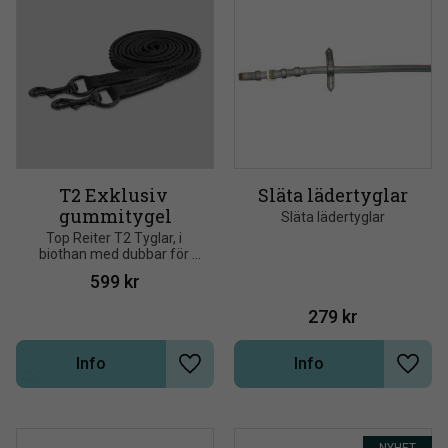
T2 Exklusiv 
Släta lädertyglar
gummitygel
Släta lädertyglar
Top Reiter T2 Tyglar, i 
biothan med dubbar för 
bättre grepp.
599
kr
279
kr
Info
Info
Lägg till i önskelista
Lägg t
NYHET