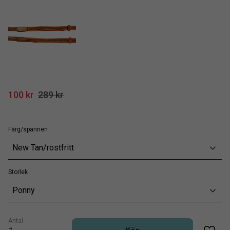
Nedsatt pris:
Ordinarie pris:
100
kr
289
kr
Färg/spännen
New Tan/rostfritt
Storlek
Ponny
Antal