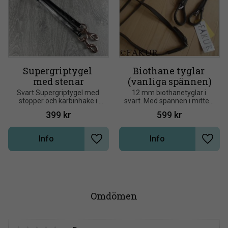
Supergriptygel 
Biothane tyglar 
med stenar
(vanliga spännen)
Svart Supergriptygel med 
12 mm biothanetyglar i 
stopper och karbinhake i 
svart. Med spännen i mitten 
Rosegold, läderavslutning 
och i båda ändarna.
399
kr
599
kr
med stenar i Rosegold
Info
Info
Lägg till i önskelista
Lägg t
Omdömen