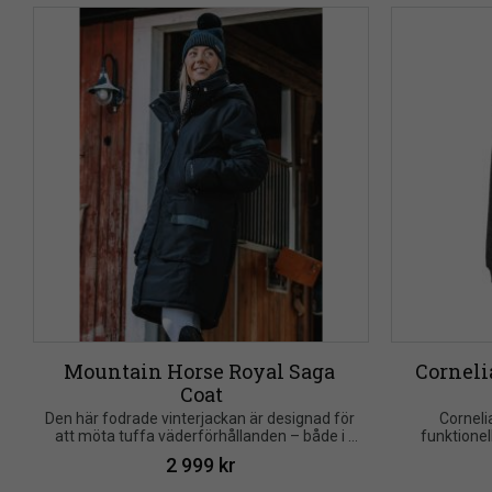
Mountain Horse Royal Saga 
Corneli
Coat
Den här fodrade vinterjackan är designad för 
​Corneli
att möta tuffa väderförhållanden – både i 
funktionel
stallet och i vardagen
Horse, särs
2 999
kr