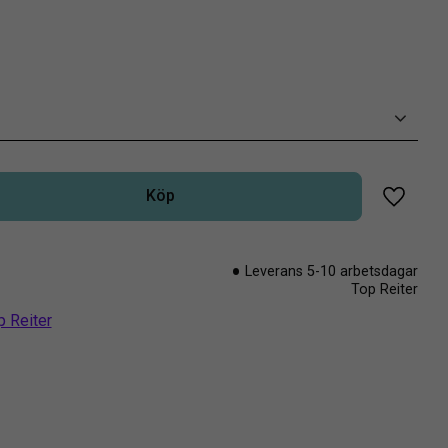
Köp
Lägg til
Leverans 5-10 arbetsdagar
Top Reiter
p Reiter