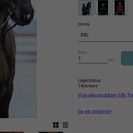
Storlek
XXL
Antal
st
Lagerstatus
Tillverkare
Visa alla produkter från To
Ge ett omdöme!
Rutnätsvy
Listvy