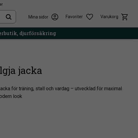
ar
Kundvag
Önskelista
Favoriter
Varukorg
Mina sidor
rbutik, djurförsäkring
lgja jacka
 jacka för träning, stall och vardag – utvecklad för maximal
modern look