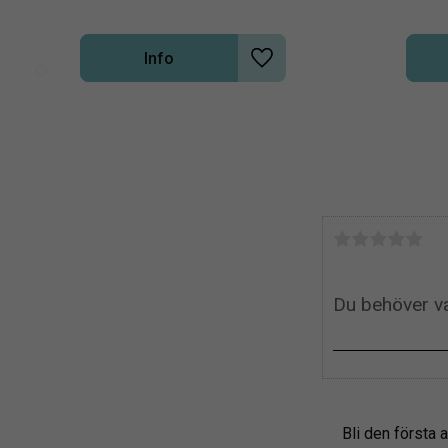
Info
Lägg till i önskelista
Bli den första a