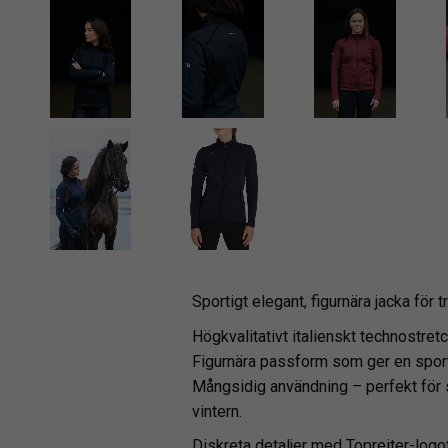
Sportigt elegant, figurnära jacka för 
Högkvalitativt italienskt technostret
Figurnära passform som ger en sporti
Mångsidig användning – perfekt för 
vintern.
Diskreta detaljer med Topreiter-logo