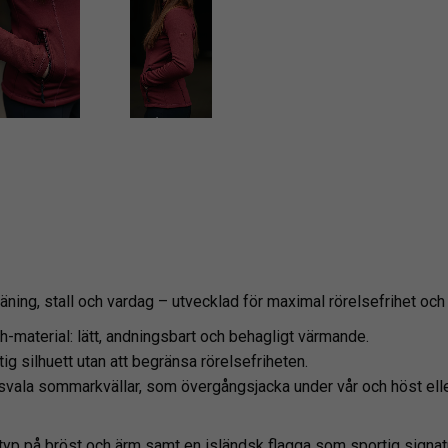
träning, stall och vardag – utvecklad för maximal rörelsefrihet oc
ch-material: lätt, andningsbart och behagligt värmande.
g silhuett utan att begränsa rörelsefriheten.
svala sommarkvällar, som övergångsjacka under vår och höst elle
typ på bröst och ärm samt en isländsk flagga som sportig signatu