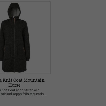
a Knit Coat Mountain 
Horse
a Knit Coat är en stilren och 
l stickad kappa från Mountain 
kilt framtagen för ridning och 
vardag