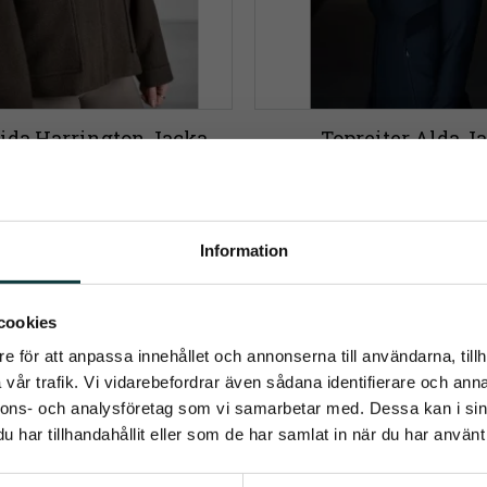
ida Harrington Jacka 
Topreiter Alda J
Espresso
Kroppsnära skuren sweatsh
ngton Jacket kombinerar tidlös 
ed inspiration från ridsporten
1 170
kr
2 399
kr
Information
Info
Info
Lägg till i önskelista
umerera på Emmishopens nyhetsb
cookies
e för att anpassa innehållet och annonserna till användarna, tillh
senaste direkt i din inkorg
vår trafik. Vi vidarebefordrar även sådana identifierare och anna
nnons- och analysföretag som vi samarbetar med. Dessa kan i sin
har tillhandahållit eller som de har samlat in när du har använt 
Prenumerera