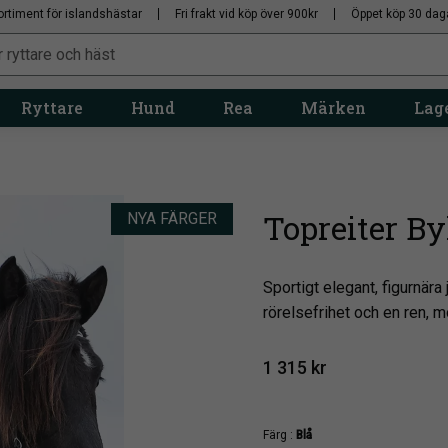
ortiment för islandshästar
Fri frakt vid köp över 900kr
Öppet köp 30 dag
Ryttare
Hund
Rea
Märken
Lage
Topreiter By
NYA FÄRGER
​Sportigt elegant, figurnära
rörelsefrihet och en ren, 
1 315
kr
Färg :
Blå