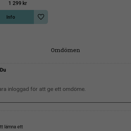
1 299
kr
Info
Lägg till i önskelista
Omdömen
Du
tt lämna ett