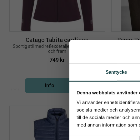
Catago Tabita cardigan
Fager Fr
​Sportig stil med reflexdetaljer på rygg, ärmar 
och fram
Frida Harri
elegans m
749
kr
Samtycke
Info
Lägg till i önskelista
Pren
Denna webbplats använder 
Vi använder enhetsidentifierar
Det allra 
sociala medier och analysera 
till de sociala medier och a
med annan information som du 
S