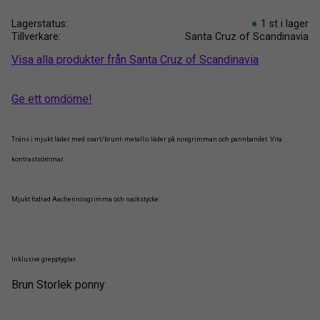
Lagerstatus
1 st i lager
Tillverkare
Santa Cruz of Scandinavia
Visa alla produkter från Santa Cruz of Scandinavia
Ge ett omdöme!
Träns i mjukt läder med svart/brunt- metallic läder på nosgrimman och pannbandet. Vita
kontrastsömmar.
Mjukt fodrad Aachennosgrimma och nackstycke.
Inklusive grepptyglar.
Brun Storlek ponny