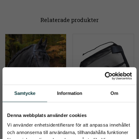
Relaterade produkter
Samtycke
Information
Om
Träns Globus Ulrika
Nosskydd mesh för 
träns
Designad U-formad 
Denna webbplats använder cookies
nosgrimma. Fårskinn på 
Noskydd att använda på 
nosrem.
tränset för att skydda 
949
kr
Vi använder enhetsidentifierare för att anpassa innehållet
mulen, för hästar som är 
känsliga för solens strålar. 
och annonserna till användarna, tillhandahålla funktioner
89
kr
Med kardborre mitt fram, 