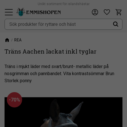
Unikt sortiment för islandshästar
Fri frakt vid köp över 900kr
Kundv
Önskeli
Meny
REA
Träns Aachen lackat inkl tyglar
Träns i mjukt läder med svart/brunt- metallic läder på
nosgrimman och pannbandet. Vita kontrastsömmar ​Brun
Storlek ponny
70
%