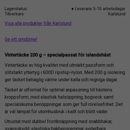
Lagerstatus
Leverans 5-10 arbetsdagar
Tillverkare
Karlslund
Visa alla produkter från Karlslund
Ge ett omdöme!
Vintertäcke 200 g – specialpassat för islandshäst
Vintertäcke av hög kvalitet med utmärkt passform och
slitstarkt yttertyg i 600D ripstop-nylon. Med 200 g isolering
ger täcket behaglig värme under kalla och regniga dagar.
Täcket är utformat för optimal anpassning till hästens
kroppsform, med elastisk halsöppning, bogveck samt
specialskurna benöppningar som ger full rörelsefrihet. Det
är väl lämpat för utomhusbruk i kallt och blött väder.
Utrustat med dubbel frontknäppning med snabbhakar,
svansskydd, elastiska bakbensremmar, justerbara