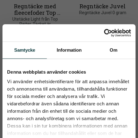
Regntäcke med 
Regntäcke Juvel
fleecefoder Top 
Regntäcke Juvel 0 gram
Reiter
Utetäcke Light från Top 
Reiter. Täcket är 
vattenavvisande, 
1 090
kr
500
kr
859
kr
andningsbart och har 
avtagbart halsstycke för 
optimal komfort för hästen
Samtycke
Information
Om
Info
Info
Lägg till i önskelista
Lägg t
Denna webbplats använder cookies
Vi använder enhetsidentifierare för att anpassa innehållet
och annonserna till användarna, tillhandahålla funktioner
för sociala medier och analysera vår trafik. Vi
vidarebefordrar även sådana identifierare och annan
information från din enhet till de sociala medier och
close
annons- och analysföretag som vi samarbetar med.
Prenumerera på Emmishopens
Dessa kan i sin tur kombinera informationen med annan
nyhetsbrev
information som du har tillhandahållit eller som de har