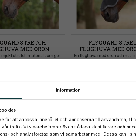
GUARD STRETCH 
FLYGUARD STRET
GHUVA MED ÖRON
FLUGHUVA MED ÖRO
NOS
i mjukt stretch material som ger 
​En flughuva med öron och nos i m
timalt skydd mot flugor och 
material som ger hästen optimal
insekter
flugor och insekter
350
kr
405
kr
Info
Info
Lägg till i önskelista
Information
umerera på Emmishopens nyhetsb
cookies
e för att anpassa innehållet och annonserna till användarna, tillh
senaste direkt i din inkorg
vår trafik. Vi vidarebefordrar även sådana identifierare och anna
nnons- och analysföretag som vi samarbetar med. Dessa kan i sin