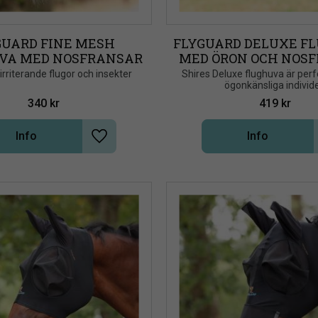
UARD FINE MESH 
FLYGUARD DELUXE FL
VA MED NOSFRANSAR
MED ÖRON OCH NOS
irriterande flugor och insekter
​Shires Deluxe flughuva är perf
ögonkänsliga individ
340
kr
419
kr
Info
Info
Lägg till i önskelista