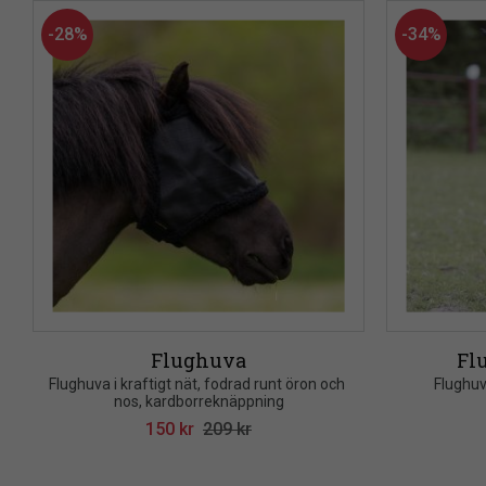
28
%
34
%
Flughuva
Fl
Flughuva i kraftigt nät, fodrad runt öron och 
Flughuv
nos, kardborreknäppning
150
kr
209
kr