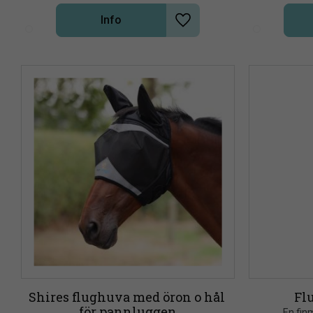
Info
Lägg till i önskelista
Shires flughuva med öron o hål 
Fl
för pannluggen
En fin