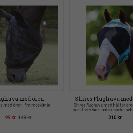
ughuva med öron
Shires Flughuva med
a med öron i fint moskitnät
Shires flughuva med hål för öro
passform via elastisk nacke och
runt ganascherna. Vadderad ins
99
kr
149
kr
310
kr
risken för skav