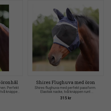
 öronhål
Shires Flughuva med öron
nen. Perfekt 
Shires flughuva med perfekt passform. 
 två knäppen 
Elastisk nacke, två knäppen runt 
ida minskar 
ganascherna. Vadderad insida minskar 
315
kr
risken för skav