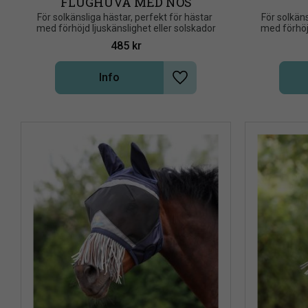
FLUGHUVA MED NOS
För solkänsliga hästar, perfekt för hästar 
​För solkän
med förhöjd ljuskänslighet eller solskador
med förhöjd
485
kr
Info
Lägg till i önskelista