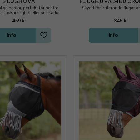
FLUGHUVA
FLUGHUVA MED ÖRON
NOS, NAVY
sliga hästar, perfekt för hästar 
Skydd för irriterande flugor o
 ljuskänslighet eller solskador
459
kr
345
kr
Info
Info
Lägg till i önskelista