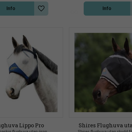
Info
Info
Lägg till i önskelista
ughuva Lippo Pro
Shires Flughuva ut
maskig flughuva utan öron. 
Shires flughuva utan skydd fö