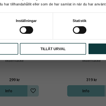
har tillhandahållit eller som de har samlat in när du har använt 
Prenumerera
Inställningar
Statistik
ppgifter behandlas i enlighet med vår
integritetspolicy
.
TILLÅT URVAL
uva Karlslund Matti
Eksemhuva Karls
n Karlslund som passar bra till 
Eksemhuva från Karlslund som pas
eksemtäcke
eksemtäcke
299
kr
319
kr
Info
Info
Lägg till i önskelista