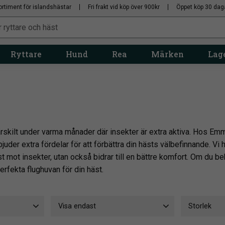
ortiment för islandshästar
Fri frakt vid köp över 900kr
Öppet köp 30 dag
Ryttare
Hund
Rea
Märken
Lage
särskilt under varma månader där insekter är extra aktiva. Hos Em
juder extra fördelar för att förbättra din hästs välbefinnande. Vi 
 mot insekter, utan också bidrar till en bättre komfort. Om du behö
erfekta flughuvan för din häst.
Visa endast
Storlek
eGuard
2
Finns i lager
23
Shetland