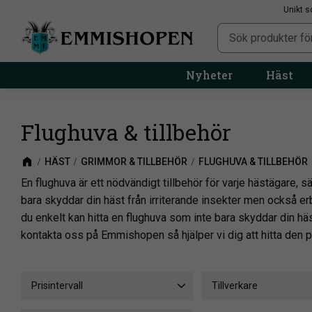
Unikt s
Nyheter
Häst
Flughuva & tillbehör
HÄST
GRIMMOR & TILLBEHÖR
FLUGHUVA & TILLBEHÖR
En flughuva är ett nödvändigt tillbehör för varje hästägare, 
bara skyddar din häst från irriterande insekter men också erb
du enkelt kan hitta en flughuva som inte bara skyddar din häst
kontakta oss på Emmishopen så hjälper vi dig att hitta den p
Prisintervall
Tillverkare
59
485
Globus Sport
1
Hors