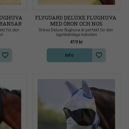
UGHUVA 
FLYGUARD DELUXE FLUGHUVA 
FRANSAR
MED ÖRON OCH NOS
ekt för den 
​Shires Deluxe flughuva är perfekt för den 
en
ögonkänsliga individen
419
kr
Info
Lägg till i önskelista
Lägg till i önsk