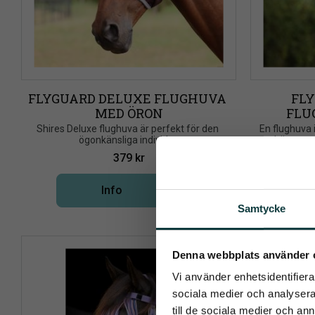
FLYGUARD DELUXE FLUGHUVA 
FLY
MED ÖRON
FLU
​Shires Deluxe flughuva är perfekt för den 
​En flughuva 
ögonkänsliga individen
hästen op
379
kr
Info
Lägg till i önskelista
Samtycke
Pren
Denna webbplats använder 
Vi använder enhetsidentifierar
Det allra 
sociala medier och analysera 
till de sociala medier och a