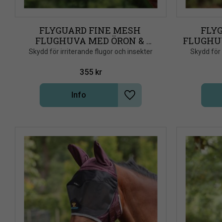
FLYGUARD FINE MESH 
FLYG
FLUGHUVA MED ÖRON & 
FLUGHU
NOSFRANSAR, NAVY
Skydd för irriterande flugor och insekter
Skydd för 
355
kr
Info
Lägg till i önskelista