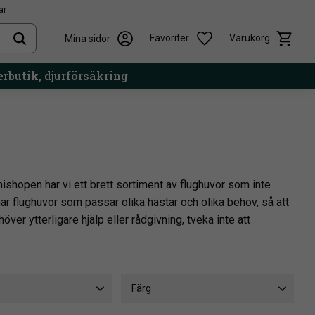
ar
Kundvag
Önskelista
Favoriter
Varukorg
Mina sidor
rbutik, djurförsäkring
mishopen har vi ett brett sortiment av flughuvor som inte
har flughuvor som passar olika hästar och olika behov, så att
ver ytterligare hjälp eller rådgivning, tveka inte att
Färg
2
Ponny
16
Vit
1
Zebra
1
Svart
3