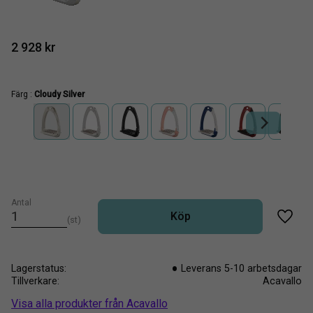
2 928
kr
Färg :
Cloudy Silver
Antal
Köp
st
Lägg t
Lagerstatus
Leverans 5-10 arbetsdagar
Tillverkare
Acavallo
Visa alla produkter från Acavallo