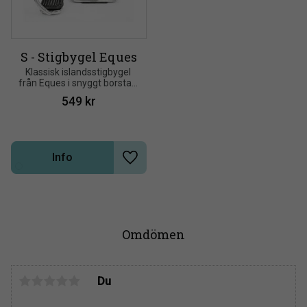
S - Stigbygel Eques
Klassisk islandsstigbygel 
från Eques i snyggt borstad 
metal, ger optimal 
549
kr
placering av foten
Info
Lägg till i önskelista
Omdömen
Du