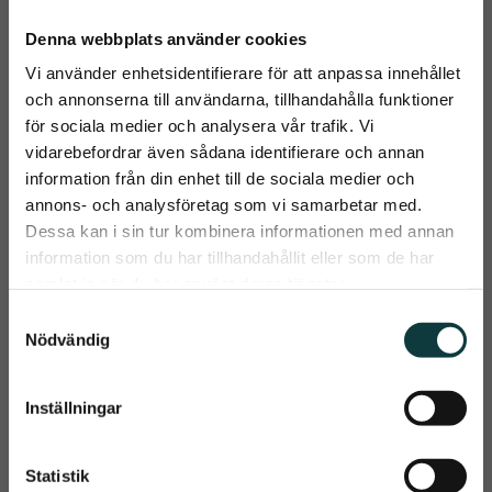
Denna webbplats använder cookies
Vi använder enhetsidentifierare för att anpassa innehållet
och annonserna till användarna, tillhandahålla funktioner
HorseGuard Fillis 
Topreiter 
för sociala medier och analysera vår trafik. Vi
Stigbygel
Säkerhetsstigbygel
vidarebefordrar även sådana identifierare och annan
​Traditionella engelska 
Säkerhetsstigbyglar 
information från din enhet till de sociala medier och
stigbyglar med en klassisk 
designade för optimal 
close
annons- och analysföretag som vi samarbetar med.
design i en rostfri mörk 
säkerhet och komfort
699
kr
2 050
kr
Prenumerera på Emmishopens
metal-finish
Dessa kan i sin tur kombinera informationen med annan
nyhetsbrev
information som du har tillhandahållit eller som de har
Info
Info
Lägg till i önskelista
Lägg t
samlat in när du har använt deras tjänster.
Det allra senaste direkt i din inkorg
S
Nödvändig
a
m
t
Inställningar
Prenumerera
y
c
Dina personuppgifter behandlas i enlighet med vår
integritetspolicy
.
k
Statistik