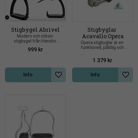
Stigbygel Abrivel
Stigbyglar 
Acavallo Opera
​Modern och stilren 
stigbygel från Hansbo 
Opera stigbyglar är en 
Sport med ytterbåge i plast 
funktionell, pålitlig och 
999
kr
som öppnar sig nedtill vid 
praktisk produkt från 
tryck
ACAVALLO
1 379
kr
Info
Info
Lägg till i önskelista
Lägg t