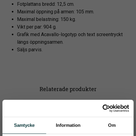
Fotplattans bredd: 12,5 cm.
Maximal öppning på armen: 105 mm.
Maximal belastning: 150 kg.
Vikt per par: 904 g.
Grafik med Acavallo-logotyp och text screentryckt
längs öppningsarmen.
Säljs parvis.
Relaterade produkter
Samtycke
Information
Om