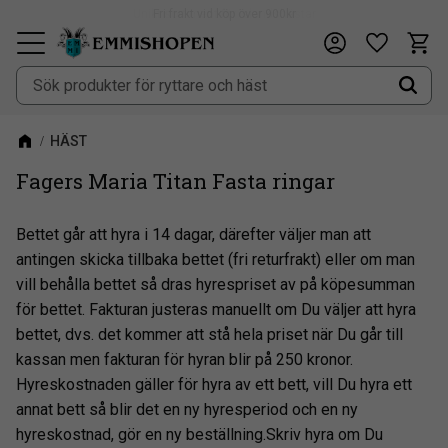
Fri frakt vid köp över 900kr
Kundv
Önskeli
Meny
HÄST
Fagers Maria Titan Fasta ringar
Bettet går att hyra i 14 dagar, därefter väljer man att
antingen skicka tillbaka bettet (fri returfrakt) eller om man
vill behålla bettet så dras hyrespriset av på köpesumman
för bettet. Fakturan justeras manuellt om Du väljer att hyra
bettet, dvs. det kommer att stå hela priset när Du går till
kassan men fakturan för hyran blir på 250 kronor.
Hyreskostnaden gäller för hyra av ett bett, vill Du hyra ett
annat bett så blir det en ny hyresperiod och en ny
hyreskostnad, gör en ny beställning.Skriv hyra om Du