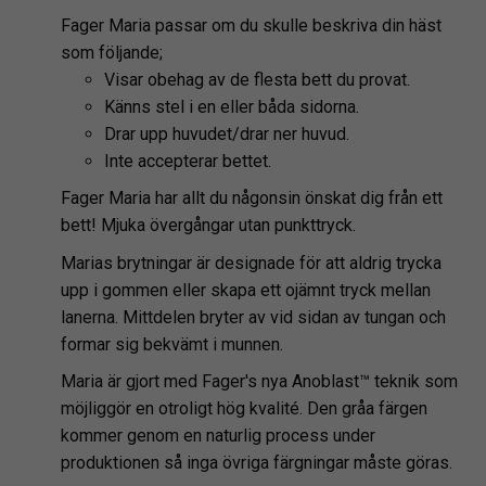
Fager Maria passar om du skulle beskriva din häst
som följande;
Visar obehag av de flesta bett du provat.
Känns stel i en eller båda sidorna.
Drar upp huvudet/drar ner huvud.
Inte accepterar bettet.
Fager Maria har allt du någonsin önskat dig från ett
bett! Mjuka övergångar utan punkttryck.
Marias brytningar är designade för att aldrig trycka
upp i gommen eller skapa ett ojämnt tryck mellan
lanerna. Mittdelen bryter av vid sidan av tungan och
formar sig bekvämt i munnen.
Maria är gjort med Fager's nya Anoblast™ teknik som
möjliggör en otroligt hög kvalité. Den gråa färgen
kommer genom en naturlig process under
produktionen så inga övriga färgningar måste göras.