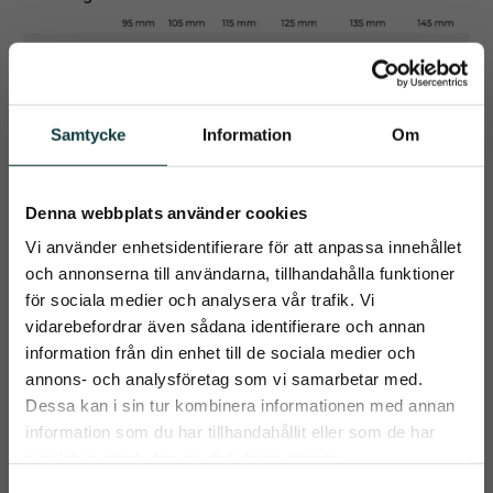
Samtycke
Information
Om
Denna webbplats använder cookies
Relaterade produkter
Vi använder enhetsidentifierare för att anpassa innehållet
och annonserna till användarna, tillhandahålla funktioner
för sociala medier och analysera vår trafik. Vi
KAN HYRAS
KAN HYRAS
vidarebefordrar även sådana identifierare och annan
information från din enhet till de sociala medier och
close
annons- och analysföretag som vi samarbetar med.
Prenumerera på Emmishopens
Dessa kan i sin tur kombinera informationen med annan
nyhetsbrev
information som du har tillhandahållit eller som de har
samlat in när du har använt deras tjänster.
Det allra senaste direkt i din inkorg
S