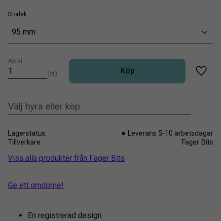
Storlek
95 mm
Antal
Köp
st
Lägg t
Lagerstatus
Leverans 5-10 arbetsdagar
Tillverkare
Fager Bits
Visa alla produkter från Fager Bits
Ge ett omdöme!
En registrerad design