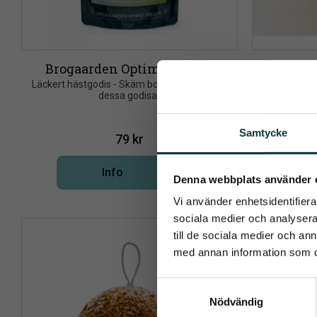
Brogaarden Optimal Treats
LIKI
​Läckert hästgodis - Skäm bort din häst med 
​LIKIT Tongu
dessa godisar
Samtycke
79
kr
Info
Pren
Denna webbplats använder 
Lägg till i önskelista
Vi använder enhetsidentifierar
Det allra 
sociala medier och analysera 
NYHET
till de sociala medier och a
med annan information som du 
S
Nödvändig
a
Dina personu