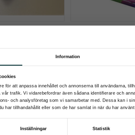
T TONGUE TWISTER
LIKIT TREAT B
e Twister fästs på väggen eller 
Lick It Treat Bar är en belöning 
staketet
perfekt att ge efter träning el
uppskattning
699
kr
Information
29
kr
Info
Info
umerera på Emmishopens nyhetsb
cookies
Lägg till i önskelista
e för att anpassa innehållet och annonserna till användarna, tillh
senaste direkt i din inkorg
vår trafik. Vi vidarebefordrar även sådana identifierare och anna
nnons- och analysföretag som vi samarbetar med. Dessa kan i sin
har tillhandahållit eller som de har samlat in när du har använt 
Prenumerera
Inställningar
Statistik
ppgifter behandlas i enlighet med vår
integritetspolicy
.