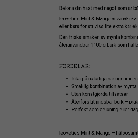
Belöna din häst med något som är båd
leoveties Mint & Mango är smakrika h
eller bara för att visa lite extra kärlek
Den friska smaken av mynta kombiner
återanvändbar 1100 g burk som håller
FÖRDELAR:
Rika på naturliga näringsämnen
Smaklig kombination av mynta
Utan konstgjorda tillsatser
Återförslutningsbar burk – prak
Perfekt som belöning eller da
leoveties Mint & Mango – hälsosamt