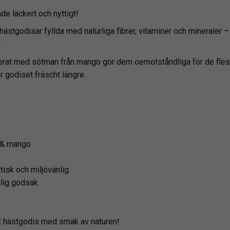
e läckert och nyttigt!
ästgodisar fyllda med naturliga fibrer, vitaminer och mineraler –
.
at med sötman från mango gör dem oemotståndliga för de flesta
 godiset fräscht längre.
 & mango
tisk och miljövänlig
glig godsak
 hästgodis med smak av naturen!