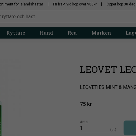
ortiment för islandshästar
Fri frakt vid köp över 900kr
Öppet köp 30 dag
Ryttare
Hund
Rea
Märken
Lage
LEOVET LE
​LEOVETIES MINT & MAN
75
kr
Antal
st