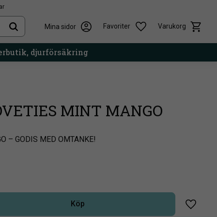
ar
Kundvag
Önskelista
Favoriter
Varukorg
Mina sidor
rbutik, djurförsäkring
OVETIES MINT MANGO
GO – GODIS MED OMTANKE!
Köp
Lägg til