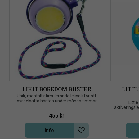
LIKIT BOREDOM BUSTER
LITTL
​Unik, mentalt stimulerande leksak för att 
sysselsätta hästen under många timmar
​Littl
aktiveringsl
Boredom B
455
kr
Info
Lägg till i önskelista