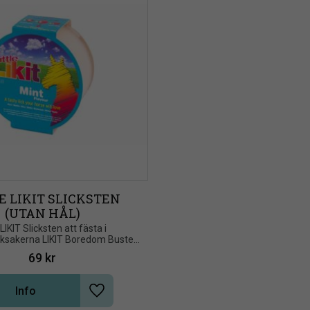
E LIKIT SLICKSTEN 
(UTAN HÅL)
e LIKIT Slicksten att fästa i 
eksakerna LIKIT Boredom Buster, 
reaker eller Tongue Twister
69
kr
Info
Lägg till i önskelista