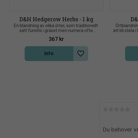
D&H Hedgerow Herbs - 1 kg
D&
En blandning av olika örter, som traditionellt 
​Örtblandnin
sätt funnits i gräset men numera ofta 
att bli stela 
saknas i gräshagen
kall
367
kr
Info
Lägg till i önskelista