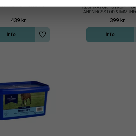
1000 ML
US 3 – FÖR SUND HOVTILLVÄXT 
H STARKARE HOVHORN
RESPIRATORY SYRUP – NAT
ANDNINGSSTÖD & IMMUN
439
kr
399
kr
Info
Info
Lägg till i önskelista