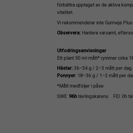
förbättra upptaget av de aktiva komp
vitalitet.
Vi rekommenderar inte Gurmeja Plus ti
Observera:
Hantera varsamt, efterso
Utfodringsanvisningar
Ett plant 50 ml-mått* rymmer cirka 1
Hästar:
36–54 g / 2–3 mått per dag
Ponnyer:
18–36 g / 1–2 mått per da
*Mått medföljer i påse
SWE:
96h
tävlingskarens FEI: 0h tä