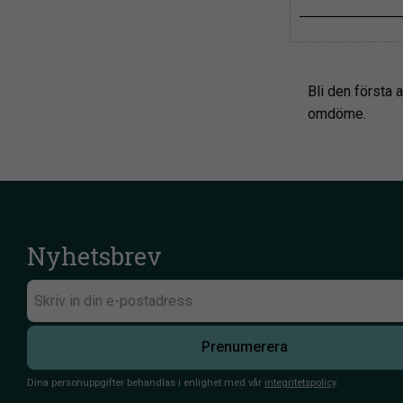
Bli den första a
omdöme.
Nyhetsbrev
Prenumerera
Dina personuppgifter behandlas i enlighet med vår
integritetspolicy
.