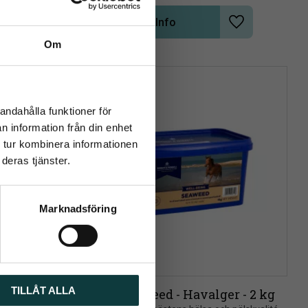
Info
Lägg till i önskelista
Lägg till i önsk
Om
close
rev
andahålla funktioner för
n information från din enhet
 tur kombinera informationen
deras tjänster.
Marknadsföring
TILLÅT ALLA
 SYRUP 
D&H Seaweed - Havalger - 2 kg