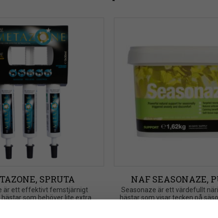
TAZONE, SPRUTA
NAF SEASONAZE, 
är ett effektivt femstjärnigt 
Seasonaze är ett värdefullt näri
ör hästar som behöver lite extra 
hästar som visar tecken på säs
stöd
oro och obehag kring hu
569
kr
1 226
kr