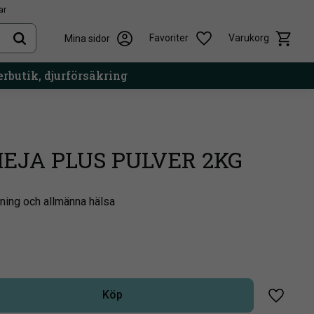
ar
Kundvag
Önskelista
Favoriter
Varukorg
Mina sidor
rbutik, djurförsäkring
EJA PLUS PULVER 2KG
ning och allmänna hälsa
Köp
Lägg til