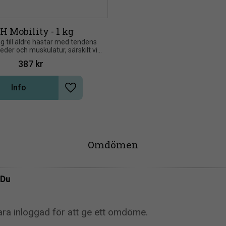
H Mobility - 1 kg
g till äldre hästar med tendens 
i leder och muskulatur, särskilt vid 
a och våta vintermorgnar
387
kr
Info
Lägg till i önskelista
Omdömen
Du