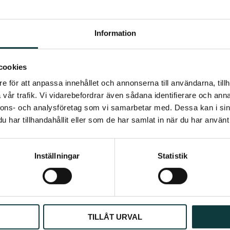
Info
Info
Lägg till i önskelista
Information
umerera på Emmishopens nyhetsb
cookies
e för att anpassa innehållet och annonserna till användarna, tillh
senaste direkt i din inkorg
vår trafik. Vi vidarebefordrar även sådana identifierare och anna
nnons- och analysföretag som vi samarbetar med. Dessa kan i sin
har tillhandahållit eller som de har samlat in när du har använt 
Prenumerera
Inställningar
Statistik
ppgifter behandlas i enlighet med vår
integritetspolicy
.
TILLÅT URVAL
BIOTIN PLUS 3 1000 ML
LEOVET RESPIRATORY