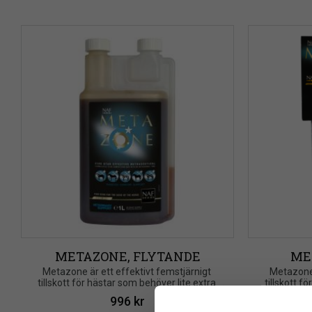
METAZONE, FLYTANDE
ME
Metazone är ett effektivt femstjärnigt 
Metazone 
tillskott för hästar som behöver lite extra 
tillskott f
stöd
996
kr