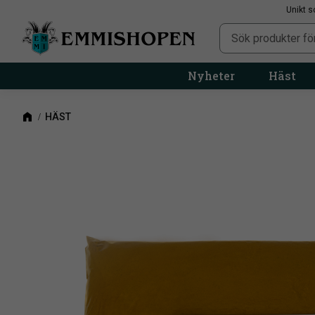
Unikt s
Nyheter
Häst
HÄST