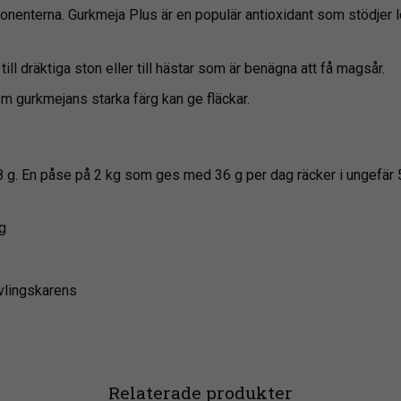
onenterna. Gurkmeja Plus är en populär antioxidant som stödjer 
ll dräktiga ston eller till hästar som är benägna att få magsår.
m gurkmejans starka färg kan ge fläckar.
8 g. En påse på 2 kg som ges med 36 g per dag räcker i ungefär 
g
vlingskarens
Relaterade produkter