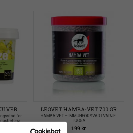
PULVER
LEOVET HAMBA-VET 700 GR
ngsstöd för 
HAMBA VET – IMMUNFÖRSVAR I VARJE 
ongsbetonad 
TUGGA
vudet
199
kr