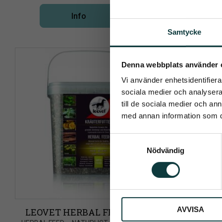
Info
Lägg till i önskelista
Samtycke
Pren
Denna webbplats använder 
Vi använder enhetsidentifierar
Det allra 
sociala medier och analysera 
till de sociala medier och a
med annan information som du 
S
Nödvändig
a
Dina personu
m
t
y
c
AVVISA
k
LEOVET HERBAL FEED 800 GR
LEOVET 
e