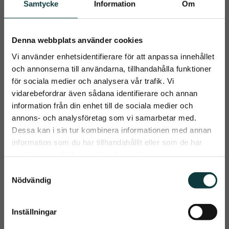
Samtycke
Information
Om
Denna webbplats använder cookies
Vi använder enhetsidentifierare för att anpassa innehållet
Fodrad 
Back on Track 
och annonserna till användarna, tillhandahålla funktioner
Nylongrimma
Grimma Werano
för sociala medier och analysera vår trafik. Vi
Fodrad grimma i 
Elegant grimma fodrad 
vidarebefordrar även sådana identifierare och annan
polypropylene med 
med Welltex®-teknologi
information från din enhet till de sociala medier och
spännen i silvermetall
119
kr
399
kr
close
annons- och analysföretag som vi samarbetar med.
Prenumerera på Emmishopens
Dessa kan i sin tur kombinera informationen med annan
nyhetsbrev
information som du har tillhandahållit eller som de har
Info
Info
samlat in när du har använt deras tjänster.
Lägg till i önskelista
Lägg t
Det allra senaste direkt i din inkorg
+1
+7
S
Nödvändig
a
m
t
Inställningar
Prenumerera
y