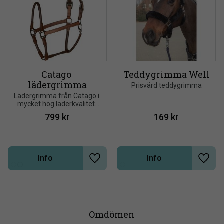
Catago 
Teddygrimma Well
lädergrimma
Prisvärd teddygrimma
Lädergrimma från Catago i 
mycket hög läderkvalitet. 
Anatomisk nackdel och 
799
kr
169
kr
rundsydd över nosryggen
Info
Info
Lägg till i önskelista
Lägg t
Omdömen