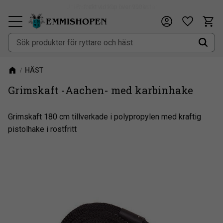
Fri frakt vid köp över 900kr
Kundv
Önskeli
Meny
HÄST
Grimskaft -Aachen- med karbinhake
Grimskaft 180 cm tillverkade i polypropylen med kraftig
pistolhake i rostfritt