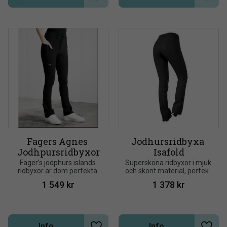
Lägg till i önskelista
Lägg t
Fagers Agnes 
Jodhursridbyxa 
Jodhpursridbyxor
Isafold
Fager’s jodphurs islands 
Supersköna ridbyxor i mjuk 
ridbyxor är dom perfekta 
och skönt material, perfekt 
byxorna att spendera 
till sommaren. 
1 549
kr
1 378
kr
dagen i stallet med speciellt 
Jodhpurridbyxa tillverkad i 
med sin boot-cut
Super-X nylon/elastan
Info
Info