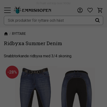
Fri frakt vid köp över 900kr
Kundv
Önskeli
Meny
RYTTARE
Ridbyxa Summer Denim
Snabbtorkande ridbyxa med 3/4 skoning.
28
%