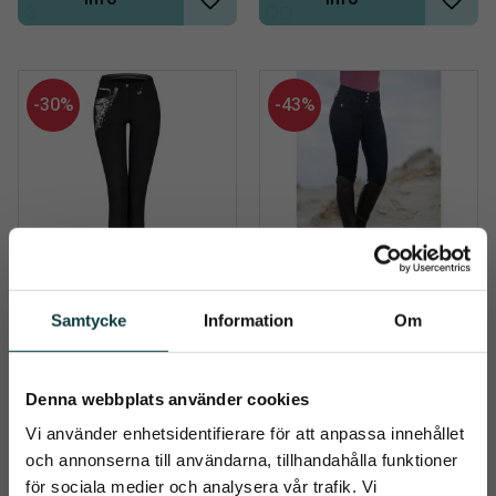
Lägg till i önskelista
Lägg t
30
%
43
%
Ridbyxa Hailey
Ridbyxor Velluto 
Samtycke
Information
Om
Jeans
Ridbyxa Hailey - Särskilt 
hudvänlig, absorberande 
Ridbyxor Velluto Jeans 
och slitstark
helskodda silikon
700
kr
999
kr
Denna webbplats använder cookies
600
kr
1 050
kr
Vi använder enhetsidentifierare för att anpassa innehållet
och annonserna till användarna, tillhandahålla funktioner
Info
Info
för sociala medier och analysera vår trafik. Vi
Lägg till i önskelista
Lägg t