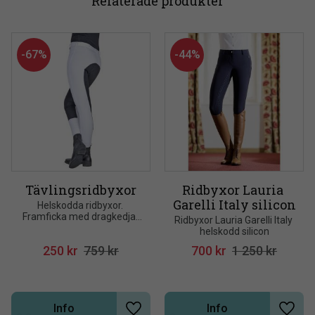
Relaterade produkter
67
%
44
%
Tävlingsridbyxor
Ridbyxor Lauria 
Garelli Italy silicon
Helskodda ridbyxor. 
Framficka med dragkedja. 
Ridbyxor Lauria Garelli Italy 
Kardborreknäppning nedtill. 
helskodd silicon
Hög kvalitet 60% polyester, 
250
kr
759
kr
700
kr
1 250
kr
35% bomull och 5% elastan
Info
Info