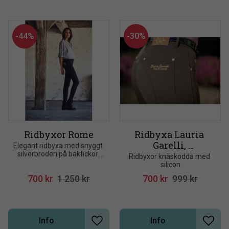
44
%
30
%
Ridbyxor Rome
Ridbyxa Lauria 
Garelli, 
Elegant ridbyxa med snyggt 
silverbroderi på bakfickor. 
siliconskodda
Ridbyxor knäskodda med 
Normal midja med yoke och 
silicon
V-shape i benen
700
kr
1 250
kr
700
kr
999
kr
Info
Info
Lägg till i önskelista
Lägg t