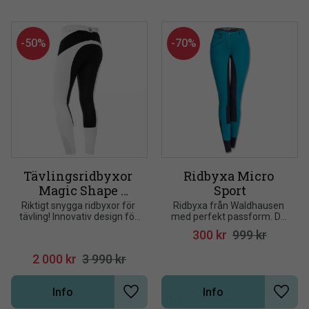
50
%
70
%
Tävlingsridbyxor 
Ridbyxa Micro 
Magic Shape 
Sport
silicon Top Reiter
Riktigt snygga ridbyxor för 
Ridbyxa från Waldhausen 
tävling! Innovativ design för 
med perfekt passform. De 
maximal passform, 
har ett slätt 
300
kr
999
kr
funktion och utseende. 
smutsavvisande tyg på ut 
Mycket lätta. Praktisk, tunn 
sidan med en mjuk insida
2 000
kr
3 990
kr
softshell från Schoell
Info
Info
Lägg till i önskelista
Lägg t