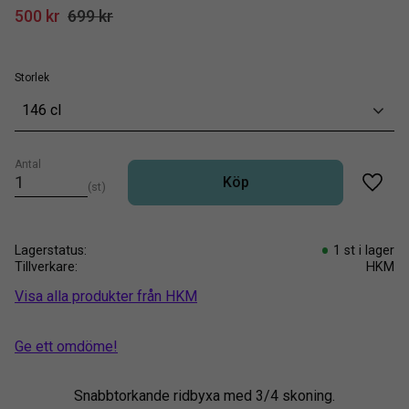
Nedsatt pris:
Ordinarie pris:
500
kr
699
kr
Storlek
146 cl
Antal
Köp
st
Lägg t
Lagerstatus
1 st i lager
Tillverkare
HKM
Visa alla produkter från HKM
Ge ett omdöme!
Snabbtorkande ridbyxa med 3/4 skoning.