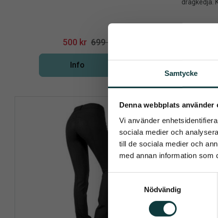
dragkedja. K
kvalitet 60
500
kr
699
kr
Info
Lägg till i önskelista
Samtycke
Pren
Denna webbplats använder 
30
%
Vi använder enhetsidentifierar
Det allra 
sociala medier och analysera 
till de sociala medier och a
med annan information som du 
S
Nödvändig
a
Dina personu
m
t