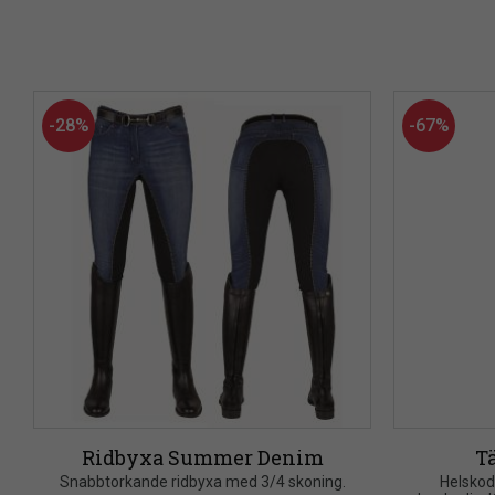
28
%
67
%
Ridbyxa Summer Denim
T
Snabbtorkande ridbyxa med 3/4 skoning.
Helskod