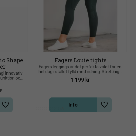
c Shape 
Fagers Louie tights
ter
Fagers leggings är det perfekta valet för en 
hel dag i stallet fylld med ridning. Stretchiga 
g! Innovativ 
och extremt bekväma med en pull up-modell
unktion och 
1 199
kr
isk, tunn 
l
r
Info
Lägg till i önskelista
Lägg till i önsk
+8