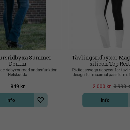
ursridbyxa Summer 
Tävlingsridbyxor Magi
Denim
silicon Top Rei
e ridbyxor med andasfunktion. 
Riktigt snygga ridbyxor för tävlin
Helskodda
design för maximal passform, f
utseende. Mycket lätta. Prakt
softshell från Schoel
849
kr
2 000
kr
3 990
k
Info
Info
Lägg till i önskelista