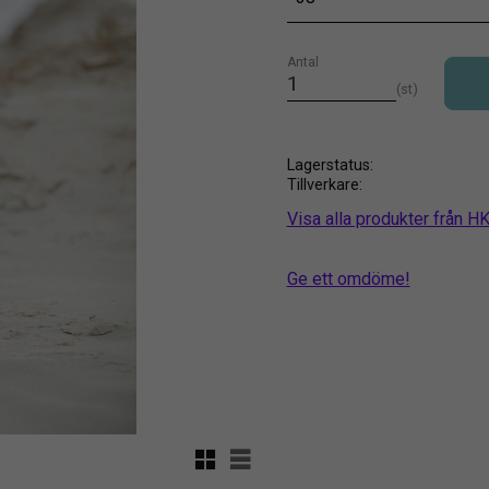
Antal
st
Lagerstatus
Tillverkare
Visa alla produkter från 
Ge ett omdöme!
Rutnätsvy
Listvy