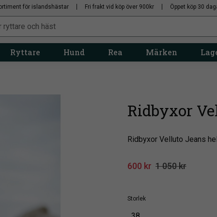
ortiment för islandshästar
Fri frakt vid köp över 900kr
Öppet köp 30 dag
Ryttare
Hund
Rea
Märken
Lage
Ridbyxor Ve
Ridbyxor Velluto Jeans he
Nedsatt pris:
Ordinarie pris:
600
kr
1 050
kr
Storlek
38