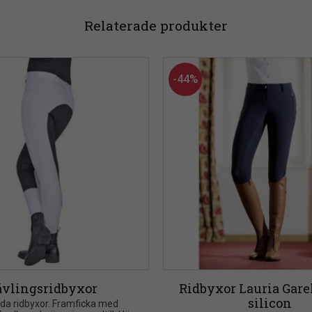
Relaterade produkter
44
%
ävlingsridbyxor
Ridbyxor Lauria Garell
silicon
da ridbyxor. Framficka med 