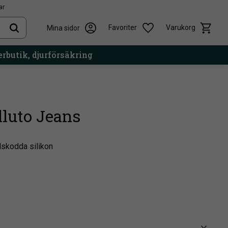
ar
Kundvag
Önskelista
Favoriter
Varukorg
Mina sidor
rbutik, djurförsäkring
lluto Jeans
lskodda silikon