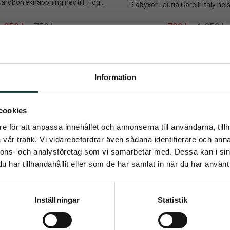
ardborreknäppning nedtill. Hög 
Ridbyxor Lauria Garelli Italy hel
% polyester, 35% bomull och 5% 
elastan
250
kr
759
kr
700
kr
1 250
kr
Info
Info
Lägg till i önskelista
Information
umerera på Emmishopens nyhetsb
cookies
e för att anpassa innehållet och annonserna till användarna, tillh
senaste direkt i din inkorg
vår trafik. Vi vidarebefordrar även sådana identifierare och anna
nnons- och analysföretag som vi samarbetar med. Dessa kan i sin
har tillhandahållit eller som de har samlat in när du har använt 
Prenumerera
Inställningar
Statistik
ppgifter behandlas i enlighet med vår
integritetspolicy
.