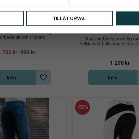
TILLÅT URVAL
Ridbyxa Hailey
Karlslund jodhpurs r
Iceland
Hailey - Särskilt hudvänlig, 
orberande och slitstark
Karlslund jodhpurs ridbyxor 
Helskodda, bekväma med bra ela
tyget. Ny modell med ficka finns 
700
kr
999
kr
storlekar.
1 290
kr
Info
Info
Lägg till i önskelista
50
%