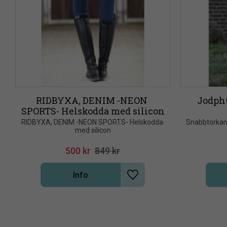
RIDBYXA, DENIM -NEON 
Jodph
SPORTS- Helskodda med silicon
RIDBYXA, DENIM -NEON SPORTS- Helskodda 
Snabbtorkand
med silicon
500
kr
849
kr
Info
Lägg till i önskelista