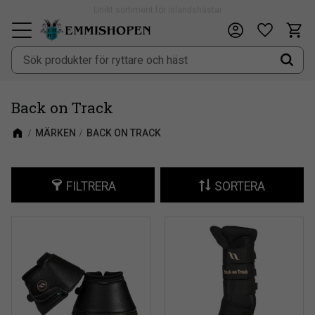
Unikt sortiment för islandshästar
Fri frakt vid köp över 900kr
Kundv
Önskeli
Meny
Back on Track
MÄRKEN
BACK ON TRACK
FILTRERA
SORTERA