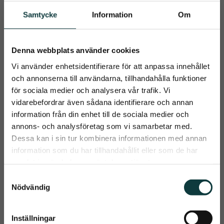
Samtycke
Information
Om
Ridhandskar Back 
Back on Track 
Denna webbplats använder cookies
on Track
Grimma Werano
Vi använder enhetsidentifierare för att anpassa innehållet
Denna handske är perfekt 
Elegant grimma fodrad 
att vid ridning. Den är 
med Welltex®-teknologi
och annonserna till användarna, tillhandahålla funktioner
smidig och skön och 
599
kr
399
kr
för sociala medier och analysera vår trafik. Vi
innehåller vårt Welltex-
material. Svart
vidarebefordrar även sådana identifierare och annan
information från din enhet till de sociala medier och
close
annons- och analysföretag som vi samarbetar med.
Info
Info
Prenumerera på Emmishopens
Lägg till i önskelista
Lägg t
Dessa kan i sin tur kombinera informationen med annan
+7
nyhetsbrev
information som du har tillhandahållit eller som de har
samlat in när du har använt deras tjänster.
Det allra senaste direkt i din inkorg
S
25
%
Nödvändig
a
m
t
Inställningar
Prenumerera