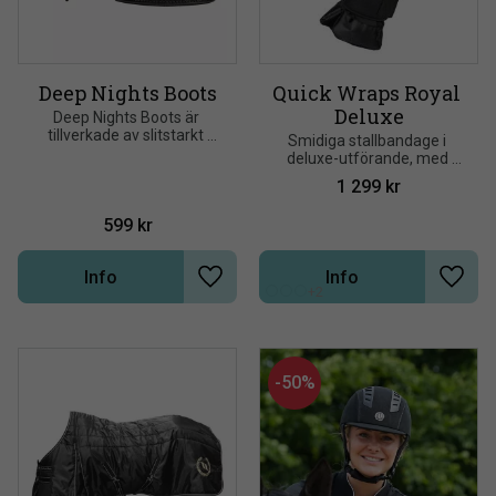
Deep Nights Boots
Quick Wraps Royal 
Deluxe
Deep Nights Boots är 
tillverkade av slitstarkt 
​Smidiga stallbandage i 
konstläder och skyddar 
deluxe-utförande, med 
hästens hov samt området 
Welltex®-teknologi.
1 299
kr
kring kronranden
599
kr
Info
Info
Lägg till i önskelista
Lägg t
+2
50
%