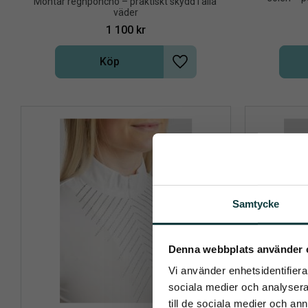
​Montar regnponcho – praktiskt skydd i alla 
väder
1 100
kr
Köp
Lägg till i önskelista
Samtycke
Pren
Denna webbplats använder 
Vi använder enhetsidentifierar
Det allra 
sociala medier och analysera 
till de sociala medier och a