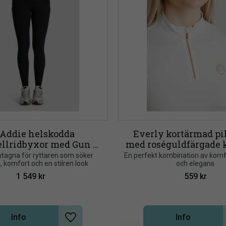
ddie helskodda 
Everly kortärmad pik
ellridbyxor med Gun 
med roséguldfärgade k
etal-logodetalj
tagna för ryttaren som söker 
En perfekt kombination av komfo
, komfort och en stilren look
och elegans
1 549
kr
559
kr
Info
Info
Lägg till i önskelista