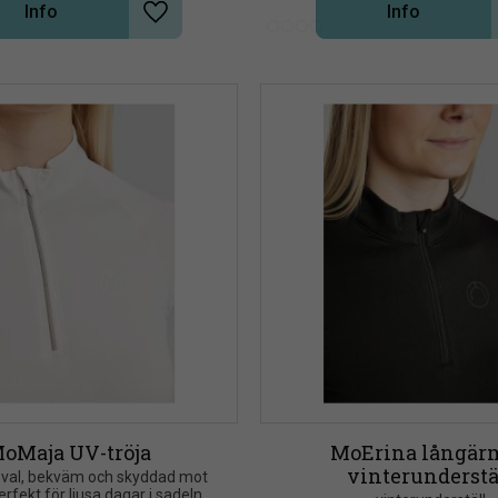
Info
Info
Lägg till i önskelista
oMaja UV-tröja
MoErina långärm
vinterunderstä
 sval, bekväm och skyddad mot 
erfekt för ljusa dagar i sadeln