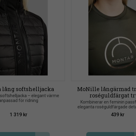
lång softshelljacka
MoNille långärmad tr
roséguldfärgat t
oftshelljacka – elegant värme 
anpassad för ridning
Kombinerar en feminin pass
eleganta roséguldfärgade detal
stilren Montar-logotyp som ger 
1 319
kr
439
kr
känsla