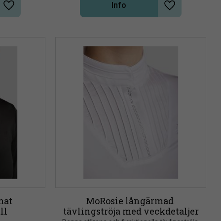
Info
Lägg till i önskelista
Lägg till i önsk
at 
MoRosie långärmad 
ll
tävlingströja med veckdetaljer