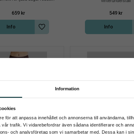
vinterunderställ
659
kr
549
kr
Info
Info
Lägg till i önskelista
Information
umerera på Emmishopens nyhetsb
cookies
e för att anpassa innehållet och annonserna till användarna, tillh
senaste direkt i din inkorg
vår trafik. Vi vidarebefordrar även sådana identifierare och anna
nnons- och analysföretag som vi samarbetar med. Dessa kan i sin