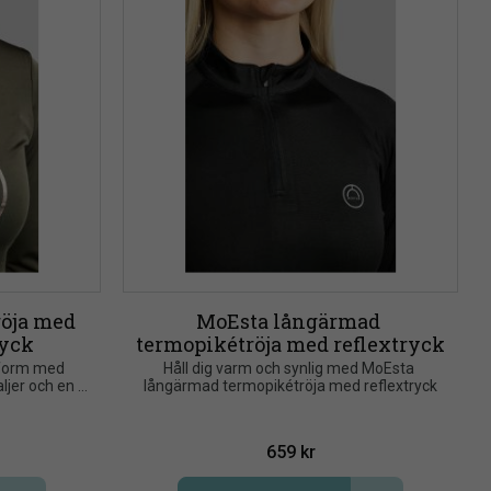
öja med 
MoEsta långärmad 
ryck
termopikétröja med reflextryck
form med 
Håll dig varm och synlig med MoEsta 
jer och en 
långärmad termopikétröja med reflextryck
en exklusiv 
659
kr