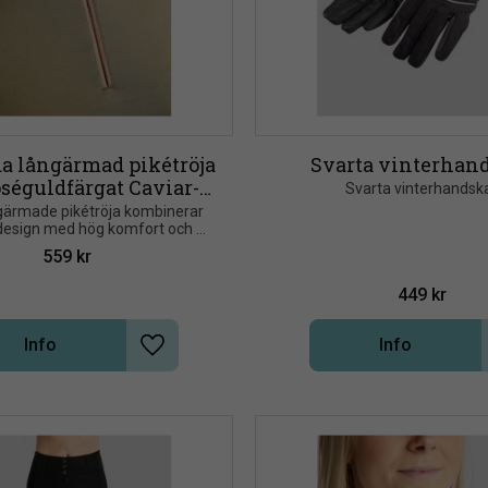
 långärmad pikétröja 
Svarta vinterhan
séguldfärgat Caviar-
Svarta vinterhandsk
band
ärmade pikétröja kombinerar 
 design med hög komfort och 
funktionalitet
559
kr
449
kr
Info
Info
Lägg till i önskelista