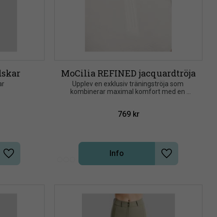
dskar
MoCilia REFINED jacquardtröja
ar
Upplev en exklusiv träningströja som 
kombinerar maximal komfort med en 
elegant jacquarddesign
769
kr
Info
Lägg till i önskelista
Lägg till i önsk