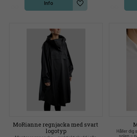
Info
Lägg till i önskelista
MoRianne regnjacka med svart 
M
logotyp
Håller dig
solen – p