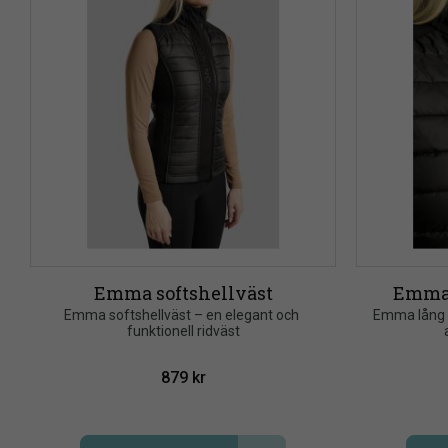
Emma softshellväst
Emma 
​Emma softshellväst – en elegant och 
Emma lång s
funktionell ridväst
879
kr