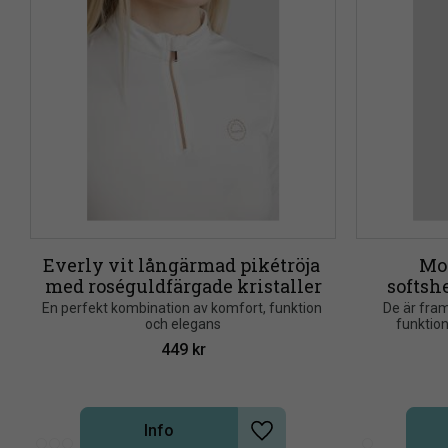
Everly vit långärmad pikétröja 
MoA
med roséguldfärgade kristaller
softsh
M
En perfekt kombination av komfort, funktion 
De är fram
och elegans
funktion
449
kr
Info
Lägg till i önskelista