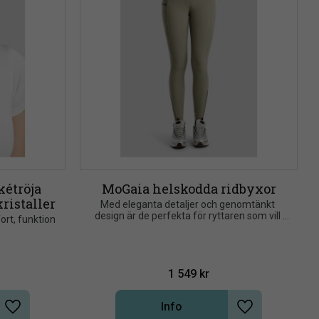
étröja 
MoGaia helskodda ridbyxor
ristaller
Med eleganta detaljer och genomtänkt 
design är de perfekta för ryttaren som vill 
rt, funktion 
förena hög prestanda med en exklusiv look
1 549
kr
Info
Lägg till i önskelista
Lägg till i önsk