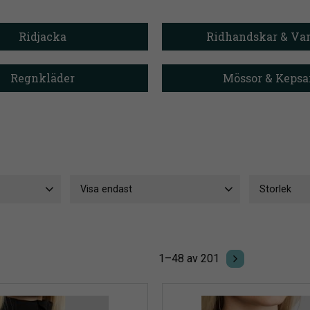
Ridjacka
Ridhandskar & Va
Regnkläder
Mössor & Kepsa
Visa endast
Storlek
Finns i lager
199
31-35
1
33-36
2
Visa fler
aj
2
1–
48
av
201