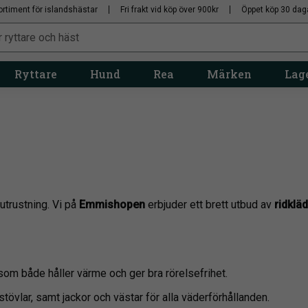
ortiment för islandshästar
Fri frakt vid köp över 900kr
Öppet köp 30 dag
Ryttare
Hund
Rea
Märken
Lage
utrustning. Vi på
Emmishopen
erbjuder ett brett utbud av
ridklä
som både håller värme och ger bra rörelsefrihet.
dstövlar, samt jackor och västar för alla väderförhållanden.