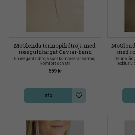
MoGlenda termopikétröja med 
MoGlenda
roséguldfärgat Caviar-band
med ro
En elegant ridtröja som kombinerar värme, 
Denna lång
komfort och stil
exklusiv
659
kr
Info
Lägg till i önskelista