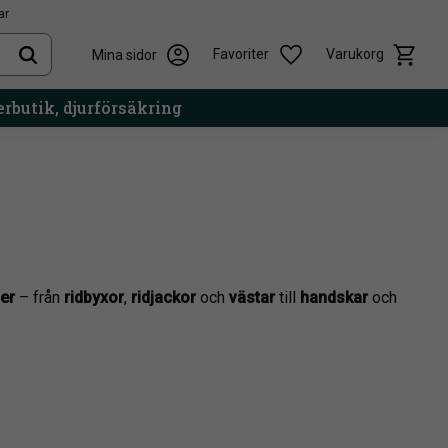
ar
Kundvag
Önskelista
Favoriter
Varukorg
Mina sidor
rbutik, djurförsäkring
der
– från
ridbyxor
,
ridjackor
och
västar
till
handskar
och