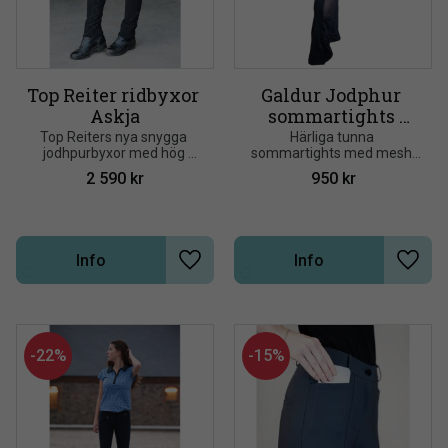
Top Reiter ridbyxor 
Galdur Jodphur 
Askja
sommartights 
Karlslund
Top Reiters nya snygga 
Härliga tunna 
jodhpurbyxor med hög 
sommartights med mesh 
midja och fyrvägsstretch
längs benet för extra 
2 590
kr
950
kr
ventilation
Info
Info
Lägg till i önskelista
Lägg t
22
%
15
%