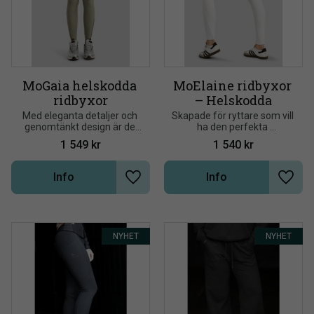
MoGaia helskodda 
MoElaine ridbyxor 
ridbyxor
– Helskodda
Med eleganta detaljer och 
Skapade för ryttare som vill 
genomtänkt design är de 
ha den perfekta 
perfekta för ryttaren som 
kombinationen av stil, 
1 549
kr
1 540
kr
vill förena hög prestanda 
funktion och komfort
med en exklusiv look
Info
Info
Lägg till i önskelista
Lägg t
NYHET
NYHET