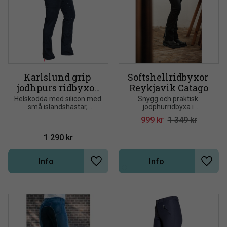
Karlslund grip 
Softshellridbyxor 
jodhpurs ridbyxor 
Reykjavik Catago
Iceland
Helskodda med silicon med 
Snygg och praktisk 
små islandshästar, 
jodphurridbyxa i 
bekväma med bra 
tefloncoatad softshell som 
999
kr
1 349
kr
elastisitet i tyget. Den 
är smuts och vatten 
tidigare modellen är på rea i 
avvisande
1 290
kr
de storlekar som finns kvar
Info
Info
Lägg till i önskelista
Lägg t