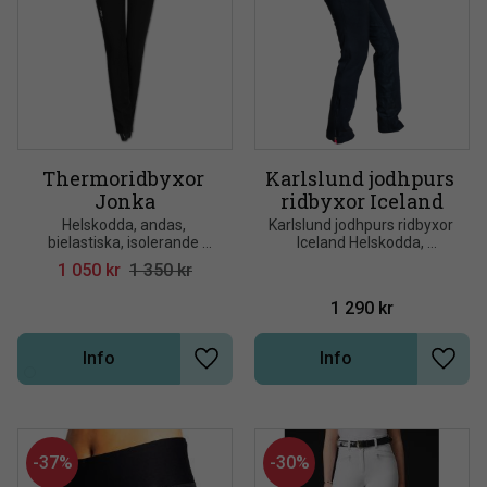
Thermoridbyxor 
Karlslund jodhpurs 
Jonka
ridbyxor Iceland
Helskodda, andas, 
Karlslund jodhpurs ridbyxor 
bielastiska, isolerande 
Iceland Helskodda, 
softshellmaterial
bekväma med bra 
1 050
kr
1 350
kr
elastisitet i tyget. Ny modell 
med ficka finns i de flesta 
1 290
kr
storlekar.
Info
Info
Lägg till i önskelista
Lägg t
37
%
30
%