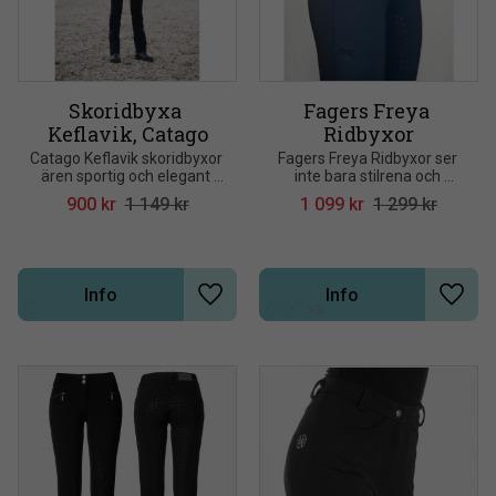
Skoridbyxa 
Fagers Freya 
Keflavik, Catago
Ridbyxor
Catago Keflavik skoridbyxor 
Fagers Freya Ridbyxor ser 
ären sportig och elegant 
inte bara stilrena och 
ridbyxa
snygga ut, utan är också 
900
kr
1 149
kr
1 099
kr
1 299
kr
väldigt bekväma
Info
Info
Lägg till i önskelista
Lägg t
+3