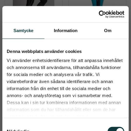
Samtycke
Information
Om
Jade tech 
Ridbyxa Micro 
vintertights 
Sport
Mountain Horse
Denna webbplats använder cookies
Mountain Horse 
Ridbyxa från Waldhausen 
Vinterridtights. Mjukt och 
med perfekt passform. De 
Vi använder enhetsidentifierare för att anpassa innehållet
töjbart tyg med fleece inuti. 
har ett slätt 
799
kr
300
kr
999
kr
Reflekterande ränder på 
smutsavvisande tyg på ut 
och annonserna till användarna, tillhandahålla funktioner
sidorna och mobilficka på 
sidan med en mjuk insida
för sociala medier och analysera vår trafik. Vi
höger ben
vidarebefordrar även sådana identifierare och annan
Info
Info
information från din enhet till de sociala medier och
Lägg till i önskelista
Lägg t
close
annons- och analysföretag som vi samarbetar med.
Prenumerera på Emmishopens
Dessa kan i sin tur kombinera informationen med annan
nyhetsbrev
information som du har tillhandahållit eller som de har
44
%
samlat in när du har använt deras tjänster.
Det allra senaste direkt i din inkorg
S