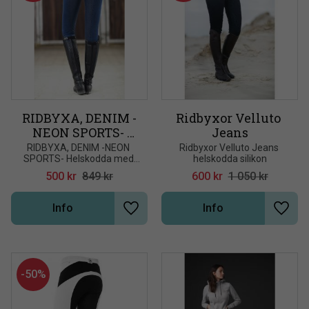
RIDBYXA, DENIM -
Ridbyxor Velluto 
NEON SPORTS- 
Jeans
Helskodda med 
RIDBYXA, DENIM -NEON 
Ridbyxor Velluto Jeans 
SPORTS- Helskodda med 
helskodda silikon
silicon
silicon
500
kr
849
kr
600
kr
1 050
kr
Info
Info
Lägg till i önskelista
Lägg t
50
%