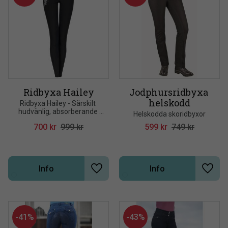
Ridbyxa Hailey
Jodphursridbyxa 
helskodd
Ridbyxa Hailey - Särskilt 
hudvänlig, absorberande 
Helskodda skoridbyxor
och slitstark
700
kr
999
kr
599
kr
749
kr
Info
Info
Lägg till i önskelista
Lägg t
41
%
43
%