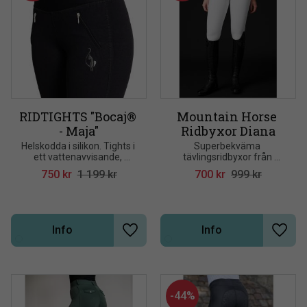
RIDTIGHTS "Bocaj® 
Mountain Horse 
- Maja"
Ridbyxor Diana
Helskodda i silikon. Tights i 
Superbekväma 
ett vattenavvisande, 
tävlingsridbyxor från 
kraftigare material som är 
Mountain Horse
750
kr
1 199
kr
700
kr
999
kr
ogenomskinligt och 
värmande. En bred, 
komfortabel elastisk linning
Info
Info
Lägg till i önskelista
Lägg t
44
%