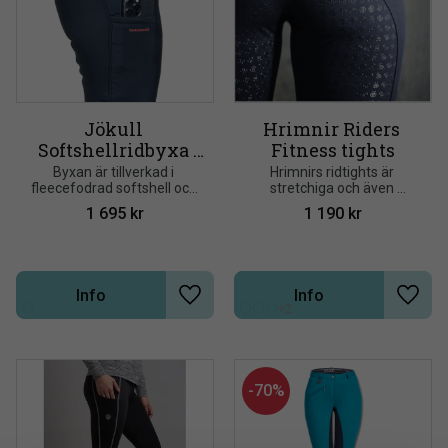
Jökull 
Hrimnir Riders 
Softshellridbyxa 
Fitness tights
Karlslund
Byxan är tillverkad i 
Hrimnirs ridtights är 
fleecefodrad softshell och 
stretchiga och även 
är vind och 
atletiskt inspirerade i både 
1 695
kr
1 190
kr
vattenavvisande. Modellen 
design samt komfort
är unisex och finns med 
normal och extra lång 
benlängd
Info
Info
Lägg till i önskelista
Lägg t
+2
70
%