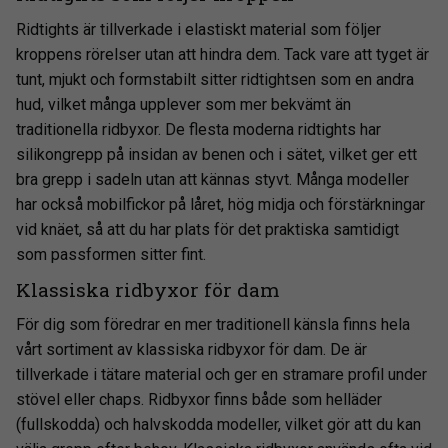
Ridtights är tillverkade i elastiskt material som följer
kroppens rörelser utan att hindra dem. Tack vare att tyget är
tunt, mjukt och formstabilt sitter ridtightsen som en andra
hud, vilket många upplever som mer bekvämt än
traditionella ridbyxor. De flesta moderna ridtights har
silikongrepp på insidan av benen och i sätet, vilket ger ett
bra grepp i sadeln utan att kännas styvt. Många modeller
har också mobilfickor på låret, hög midja och förstärkningar
vid knäet, så att du har plats för det praktiska samtidigt
som passformen sitter fint.
Klassiska ridbyxor för dam
För dig som föredrar en mer traditionell känsla finns hela
vårt sortiment av klassiska ridbyxor för dam. De är
tillverkade i tätare material och ger en stramare profil under
stövel eller chaps. Ridbyxor finns både som helläder
(fullskodda) och halvskodda modeller, vilket gör att du kan