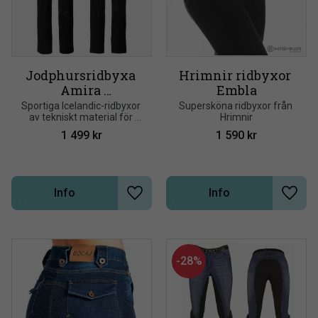
Jodphursridbyxa 
Hrimnir ridbyxor 
Amira 
Embla
Mountainhorse 
Sportiga Icelandic-ridbyxor 
Supersköna ridbyxor från 
av tekniskt material för 
Hrimnir
silikonskodd
bästa komfort. Stretchigt 
1 499
kr
1 590
kr
och lätt material
Info
Info
Lägg till i önskelista
Lägg t
28
%