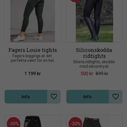
Fagers Louie tights
Siliconskodda 
ridtights
Fagers leggings är det 
perfekta valet för en hel 
Sköna ridtights, skodda 
dag i stallet fylld med 
med silicontryck.
ridning. Stretchiga och 
1 199
kr
500
kr
899
kr
extremt bekväma med en 
pull up-modell
Info
Info
Lägg till i önskelista
Lägg t
+11
30
%
20
%