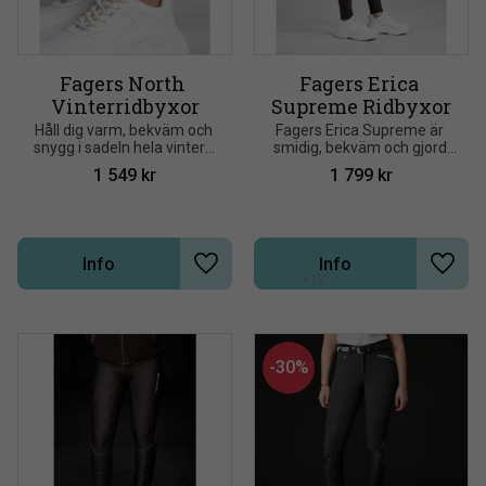
Fagers North 
Fagers Erica 
Vinterridbyxor
Supreme Ridbyxor
Håll dig varm, bekväm och 
Fagers Erica Supreme är 
snygg i sadeln hela vintern 
smidig, bekväm och gjord 
med Fagers North 
för långa dagar i stallet - 
1 549
kr
1 799
kr
Vinterridbyxor. Utformade 
precis som du
för ryttare som inte låter 
kylan stoppa dem
Info
Info
Lägg till i önskelista
Lägg t
+13
30
%