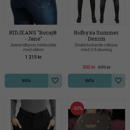
RIDJEANS "Bocaj® 
Ridbyxa Summer 
- Jane"
Denim
Jeansridbyxor, helskodda 
Snabbtorkande ridbyxa 
med silikon
med 3/4 skoning.
1 215
kr
500
kr
699
kr
Info
Info
Lägg till i önskelista
Lägg t
30
%