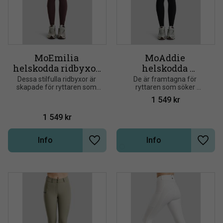
MoEmilia 
MoAddie 
helskodda ridbyxor 
helskodda 
med grå kristaller
softshellridbyxor 
Dessa stilfulla ridbyxor är 
De är framtagna för 
skapade för ryttaren som 
ryttaren som söker 
med Gun Metal-
vill kombinera funktion med 
funktion, komfort och en 
logodetalj
1 549
kr
exklusiva och feminina 
stilren look
detaljer
1 549
kr
Info
Info
Lägg till i önskelista
Lägg t