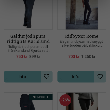
Galdur jodhpurs 
Ridbyxor Rome
ridtights Karlslund
Elegant ridbyxa med snyggt 
silverbroderi på bakfickor. 
Ridtights i jodhpursmodell 
Normal midja med yoke och 
från Karlslund! Gjorda i ett 
V-shape i benen
mycket elastiskt material 
750
kr
899
kr
700
kr
1 250
kr
som har 
kompressionseffekt 
(bättre blodcirkulation)
Info
Info
Lägg till i önskelista
Lägg t
NY MODELL
26
%