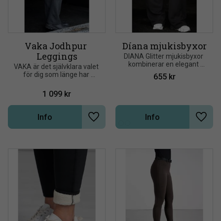
Vaka Jodhpur 
Díana mjukisbyxor
Leggings
DIANA Glitter mjukisbyxor 
kombinerar en elegant 
VAKA är det självklara valet 
ridsportslook med 
för dig som länge har 
655
kr
enastående komfort
önskat ridleggings i 
jodhpurmodell
1 099
kr
Info
Info
Lägg till i önskelista
Lägg t