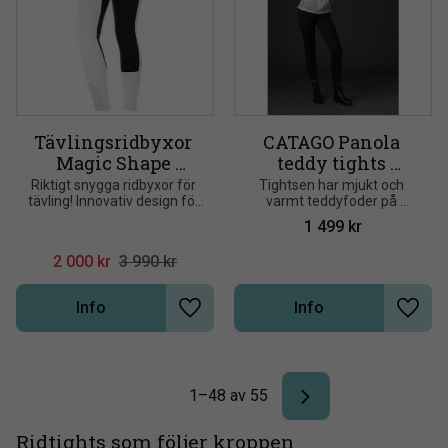
Tävlingsridbyxor 
CATAGO Panola 
Magic Shape 
teddy tights 
silicon Top Reiter
helskodda
Riktigt snygga ridbyxor för 
Tightsen har mjukt och 
tävling! Innovativ design för 
varmt teddyfoder på 
maximal passform, 
insidan
1 499
kr
funktion och utseende. 
Mycket lätta. Praktisk, tunn 
2 000
kr
3 990
kr
softshell från Schoell
Info
Info
Lägg till i önskelista
Lägg t
1–
48
av
55
Ridtights som följer kroppen