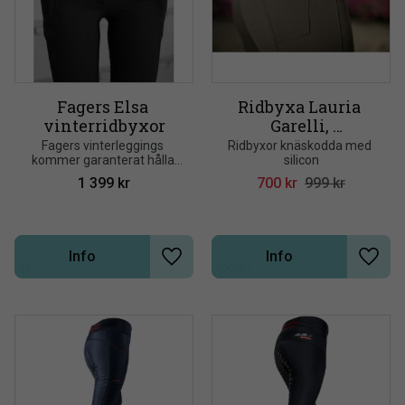
Fagers Elsa 
Ridbyxa Lauria 
vinterridbyxor
Garelli, 
siliconskodda
Fagers vinterleggings 
Ridbyxor knäskodda med 
kommer garanterat hålla 
silicon
dig varm under den 
1 399
kr
700
kr
999
kr
vintersäsongen
Info
Info
Lägg till i önskelista
Lägg t