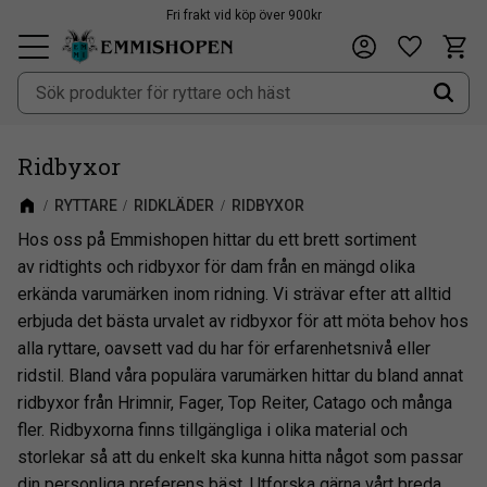
Fri frakt vid köp över 900kr
Kundv
Önskeli
Meny
Ridbyxor
RYTTARE
RIDKLÄDER
RIDBYXOR
Hos oss på Emmishopen hittar du ett brett sortiment
av ridtights och ridbyxor för dam från en mängd olika
erkända varumärken inom ridning. Vi strävar efter att alltid
erbjuda det bästa urvalet av ridbyxor för att möta behov hos
alla ryttare, oavsett vad du har för erfarenhetsnivå eller
ridstil. Bland våra populära varumärken hittar du bland annat
ridbyxor från Hrimnir, Fager, Top Reiter, Catago och många
fler. Ridbyxorna finns tillgängliga i olika material och
storlekar så att du enkelt ska kunna hitta något som passar
din personliga preferens bäst. Utforska gärna vårt breda