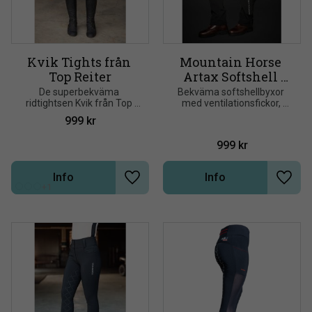
Kvik Tights från 
Mountain Horse 
Top Reiter
Artax Softshell 
siliconskodda
De superbekväma 
Bekväma softshellbyxor 
ridtightsen Kvik från Top 
med ventilationsfickor, 
Reiter kombinerar stilrena 
silikongrepp vid sits och 
999
kr
ton-i-ton-detaljer med en 
knä.Benfickor med 
perfekt passform
dragkedjor. Reflexränder 
999
kr
under knät
Info
Info
Lägg till i önskelista
Lägg t
+1