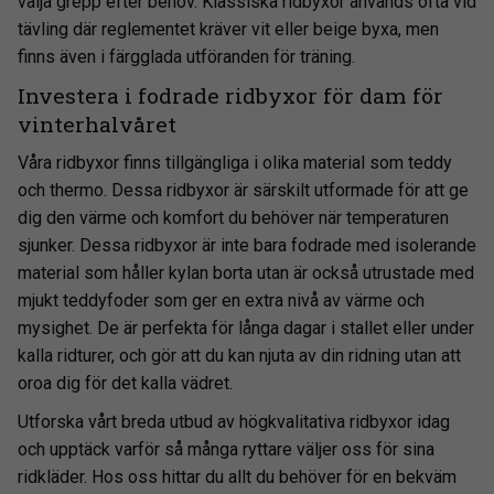
välja grepp efter behov. Klassiska ridbyxor används ofta vid
tävling där reglementet kräver vit eller beige byxa, men
finns även i färgglada utföranden för träning.
Investera i fodrade ridbyxor för dam för
vinterhalvåret
Våra ridbyxor finns tillgängliga i olika material som teddy
och thermo. Dessa ridbyxor är särskilt utformade för att ge
dig den värme och komfort du behöver när temperaturen
sjunker. Dessa ridbyxor är inte bara fodrade med isolerande
material som håller kylan borta utan är också utrustade med
mjukt teddyfoder som ger en extra nivå av värme och
mysighet. De är perfekta för långa dagar i stallet eller under
kalla ridturer, och gör att du kan njuta av din ridning utan att
oroa dig för det kalla vädret.
Utforska vårt breda utbud av högkvalitativa ridbyxor idag
och upptäck varför så många ryttare väljer oss för sina
ridkläder. Hos oss hittar du allt du behöver för en bekväm