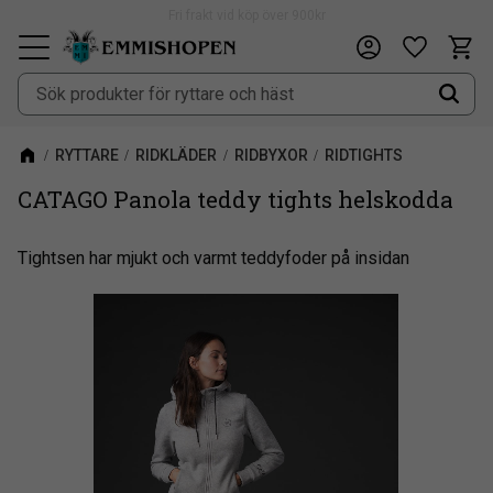
Fri frakt vid köp över 900kr
Kundv
Önskeli
Meny
RYTTARE
RIDKLÄDER
RIDBYXOR
RIDTIGHTS
CATAGO Panola teddy tights helskodda
Tightsen har mjukt och varmt teddyfoder på insidan