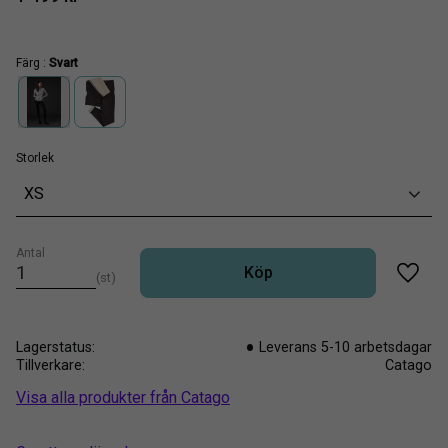
Färg :
Svart
Storlek
XS
Antal
Köp
st
Lägg t
Lagerstatus
Leverans 5-10 arbetsdagar
Tillverkare
Catago
Visa alla produkter från Catago