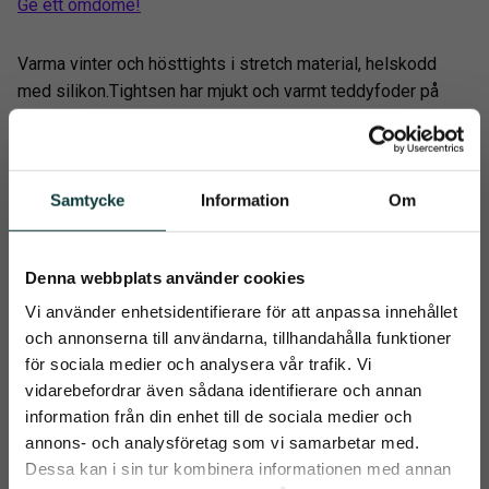
Ge ett omdöme!
Varma vinter och hösttights i stretch material, helskodd
med silikon.Tightsen har mjukt och varmt teddyfoder på
insidan. Hög linning för stöd och behaglig passform.
Samtycke
Information
Om
Relaterade produkter
Denna webbplats använder cookies
Vi använder enhetsidentifierare för att anpassa innehållet
och annonserna till användarna, tillhandahålla funktioner
för sociala medier och analysera vår trafik. Vi
vidarebefordrar även sådana identifierare och annan
information från din enhet till de sociala medier och
close
annons- och analysföretag som vi samarbetar med.
Prenumerera på Emmishopens
Dessa kan i sin tur kombinera informationen med annan