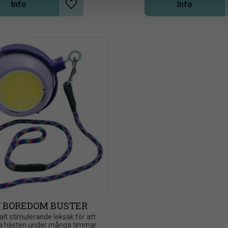
Info
Info
Lägg till i önskelista
T BOREDOM BUSTER
alt stimulerande leksak för att 
ta hästen under många timmar