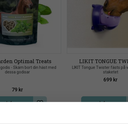
rden Optimal Treats
LIKIT TONGUE TW
tgodis - Skäm bort din häst med 
​LIKIT Tongue Twister fästs på v
dessa godisar
staketet
699
kr
79
kr
Info
Info
Lägg till i önskelista
NYHET