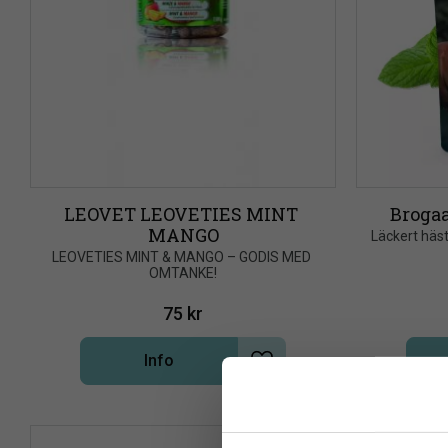
LEOVET LEOVETIES MINT 
Brogaa
MANGO
​Läckert häs
​LEOVETIES MINT & MANGO – GODIS MED 
OMTANKE!
75
kr
Info
Lägg till i önskelista