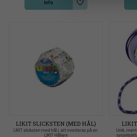
Info
Lägg till i önskelista
a
l
LIKIT SLICKSTEN (MED HÅL)
LIKI
LIKIT slicksten med hål i, att monteras på en 
​Unik, ment
LIKIT Hållare
sysselsät