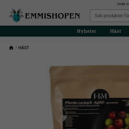
Unikt s
Nyheter
Häst
HÄST