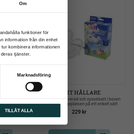
Om
close
rev
andahålla funktioner för
n information från din enhet
 tur kombinera informationen
deras tjänster.
Marknadsföring
REAKER
LIKIT HÅLLARE
nde och 
​Håll din häst aktiverad och sysselsatt i boxen 
 för att 
eller på tävlingsplatsen på ett enkelt sätt
a negativa 
TILLÅT ALLA
229
kr
itning