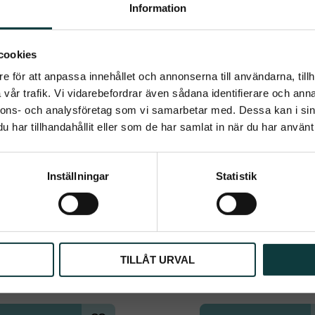
Information
umerera på Emmishopens nyhetsb
cookies
e för att anpassa innehållet och annonserna till användarna, tillh
senaste direkt i din inkorg
vår trafik. Vi vidarebefordrar även sådana identifierare och anna
nnons- och analysföretag som vi samarbetar med. Dessa kan i sin
har tillhandahållit eller som de har samlat in när du har använt 
Prenumerera
Inställningar
Statistik
ppgifter behandlas i enlighet med vår
integritetspolicy
.
RANOLO STALLBOLL 1,6 
LIKIT BOREDOM B
kg
​En unik, mentalt stimulera
aktiverande leksak från LIKIT
ola Stall Boll - den omåttligt 
motverka rastlöshet och invand
ranolabollen som sysselsätter 
TILLÅT URVAL
699
kr
beteenden så som krubb
hästen i boxen
349
kr