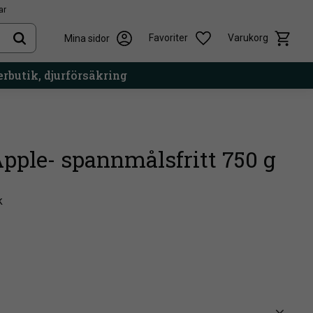
ar
Kundvag
Önskelista
Favoriter
Varukorg
Mina sidor
rbutik, djurförsäkring
pple- spannmålsfritt 750 g
k