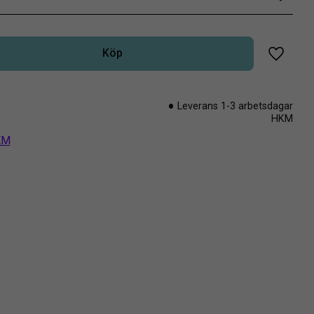
Köp
Lägg til
Leverans 1-3 arbetsdagar
HKM
HKM