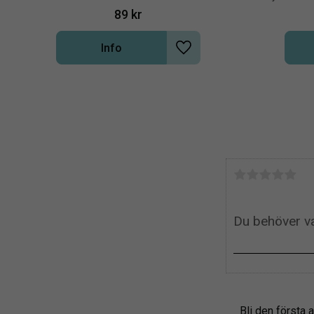
89
kr
Info
Lägg till i önskelista
Bli den första a