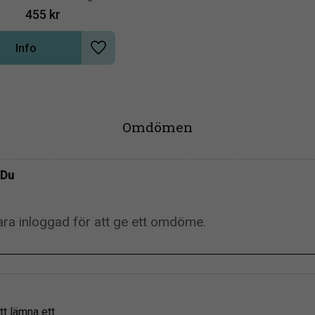
455
kr
Info
Lägg till i önskelista
Omdömen
Du
tt lämna ett