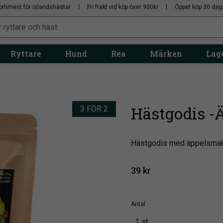
ortiment för islandshästar
Fri frakt vid köp över 900kr
Öppet köp 30 dag
Ryttare
Hund
Rea
Märken
Lage
Hästgodis -Ä
3 FÖR 2
Hästgodis med äppelsma
39
kr
Antal
1 st