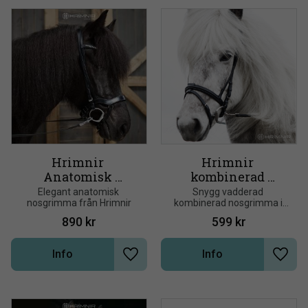
Hrimnir 
Hrimnir 
Anatomisk 
kombinerad 
nosgrimma
nosgrimma
Elegant anatomisk 
Snygg vadderad 
nosgrimma från Hrimnir
kombinerad nosgrimma i 
aachenmodell från 
890
kr
599
kr
isländska Hrímnir
Info
Info
Lägg till i önskelista
Lägg t