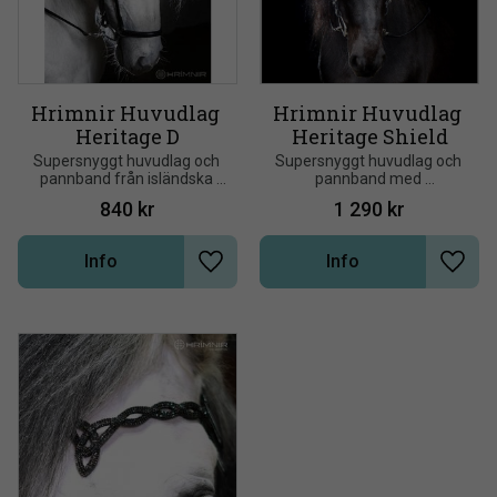
Hrimnir Huvudlag 
Hrimnir Huvudlag 
Heritage D
Heritage Shield
Supersnyggt huvudlag och 
Supersnyggt huvudlag och 
pannband från isländska 
pannband med 
Hrímnir. Svart, mjukt 
handplacerade och mixade 
840
kr
1 290
kr
kvalitetsläder med spännen 
kristaller från isländska 
i rostfritt stål
Hrímnir
Info
Info
Lägg till i önskelista
Lägg t