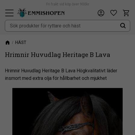
Fri frakt vid köp över 900kr
Kundv
Önskeli
Meny
HÄST
Hrimnir Huvudlag Heritage B Lava
Hrimnir Huvudlag Heritage B Lava Högkvalitativt läder
insmort med extra olja för hållbarhet och mjukhet