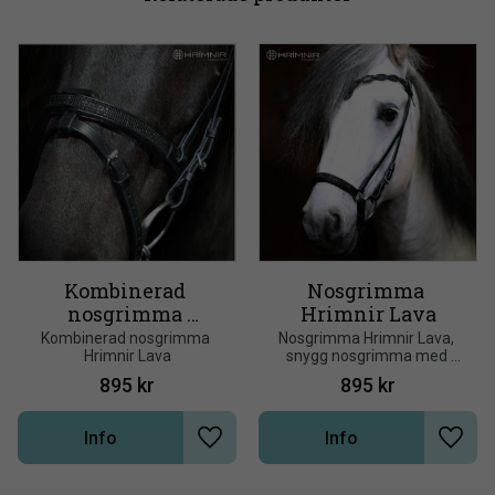
Kombinerad 
Nosgrimma 
nosgrimma 
Hrimnir Lava
Hrimnir Lava
Kombinerad nosgrimma 
Nosgrimma Hrimnir Lava, 
Hrimnir Lava
snygg nosgrimma med 
svarta stenar
895
kr
895
kr
Info
Info
Lägg till i önskelista
Lägg t