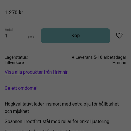
1 270
kr
Antal
Köp
st
Lägg t
Lagerstatus
Leverans 5-10 arbetsdagar
Tillverkare
Hrimnir
Visa alla produkter från Hrimnir
Ge ett omdöme!
Högkvalitativt läder insmort med extra olja för hållbarhet
och mjukhet
Spännen i rostfritt stål med rullar för enkel justering