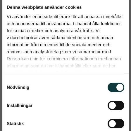
Denna webbplats använder cookies
Vi använder enhetsidentifierare för att anpassa innehållet
och annonserna till användarna, tillhandahålla funktioner
för sociala medier och analysera vår trafik. Vi
vidarebefordrar även sådana identifierare och annan
information från din enhet till de sociala medier och
close
annons- och analysföretag som vi samarbetar med.
Huvudlagsrem 
Hrimnir Huvudlag 
Prenumerera på Emmishopens
Dessa kan i sin tur kombinera informationen med annan
Hrimnir
Heritage F Blue 
nyhetsbrev
Lagoon
information som du har tillhandahållit eller som de har
Snygg huvudlagsrem i 
Supersnyggt huvudlag och 
högkvalitativt mjukt läder
pannband med 
samlat in när du har använt deras tjänster.
handplacerade och mixade 
Det allra senaste direkt i din inkorg
399
kr
1 270
kr
blå kristaller från isländska 
S
Hrímnir
Nödvändig
a
Info
Info
Lägg till i önskelista
Lägg t
m
t
Inställningar
Prenumerera
y
c
Dina personuppgifter behandlas i enlighet med vår
integritetspolicy
.
k
Statistik
e