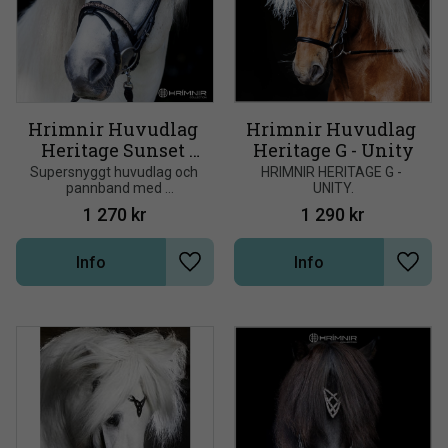
Hrimnir Huvudlag 
Hrimnir Huvudlag 
Heritage Sunset 
Heritage G - Unity
Rose
Supersnyggt huvudlag och 
HRIMNIR HERITAGE G - 
pannband med 
UNITY.
handplacerade och mixade 
1 270
kr
1 290
kr
rosa kristaller från 
isländska Hrímnir
Info
Info
Lägg till i önskelista
Lägg t