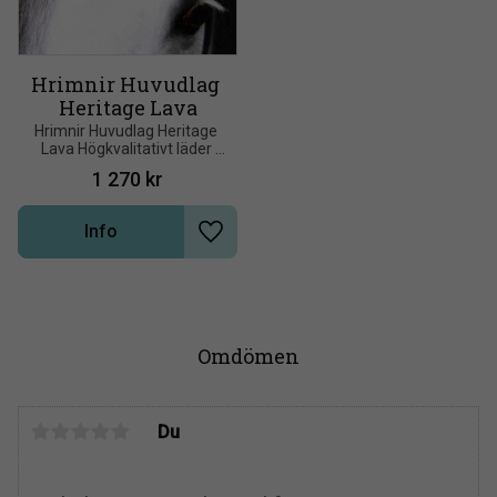
Hrimnir Huvudlag 
Heritage Lava
Hrimnir Huvudlag Heritage 
Lava Högkvalitativt läder 
insmort med extra olja för 
1 270
kr
hållbarhet och mjukhet
Info
Lägg till i önskelista
Omdömen
Du